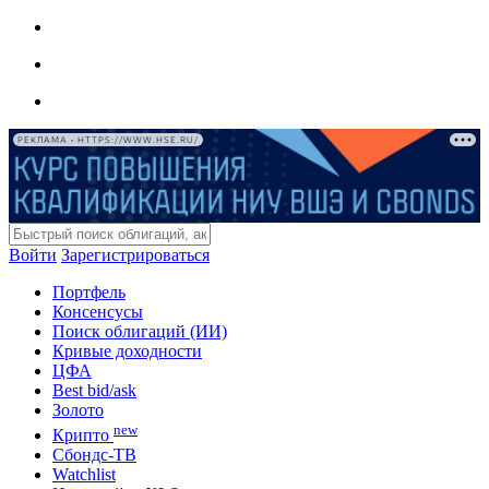
РЕКЛАМА • HTTPS://WWW.HSE.RU/
Войти
Зарегистрироваться
Портфель
Консенсусы
Поиск облигаций (ИИ)
Кривые доходности
ЦФА
Best bid/ask
Золото
new
Крипто
Сбондс-ТВ
Watchlist