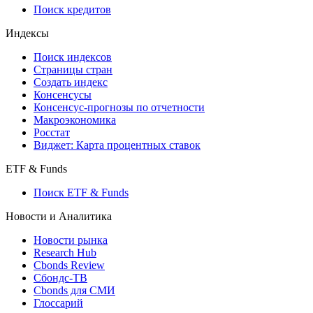
Поиск кредитов
Индексы
Поиск индексов
Страницы стран
Создать индекс
Консенсусы
Консенсус-прогнозы по отчетности
Макроэкономика
Росстат
Виджет: Карта процентных ставок
ETF & Funds
Поиск ETF & Funds
Новости и Аналитика
Новости рынка
Research Hub
Cbonds Review
Сбондс-ТВ
Cbonds для СМИ
Глоссарий