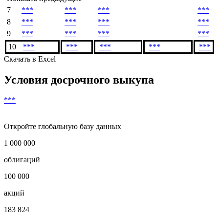
7
***
***
***
***
8
***
***
***
***
9
***
***
***
***
10
***
***
***
***
***
Скачать в Excel
Условия досрочного выкупа
***
Откройте глобальную базу данных
1 000 000
облигаций
100 000
акций
183 824