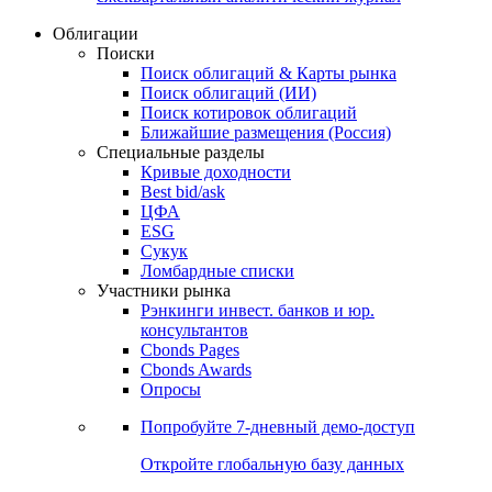
Облигации
Поиски
Поиск облигаций & Карты рынка
Поиск облигаций (ИИ)
Поиск котировок облигаций
Ближайшие размещения (Россия)
Специальные разделы
Кривые доходности
Best bid/ask
ЦФА
ESG
Сукук
Ломбардные списки
Участники рынка
Рэнкинги инвест. банков и юр.
консультантов
Cbonds Pages
Cbonds Awards
Опросы
Попробуйте
7-дневный
демо-доступ
Откройте глобальную базу данных