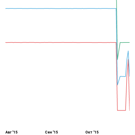
Авг '15
Сен '15
Окт '15