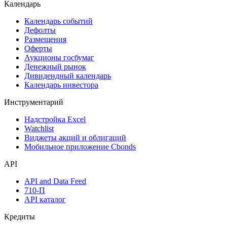
Календарь
Календарь событий
Дефолты
Размещения
Оферты
Аукционы госбумаг
Денежный рынок
Дивидендный календарь
Календарь инвестора
Инструментарий
Надстройка Excel
Watchlist
Виджеты акций и облигаций
Мобильное приложение Cbonds
API
API and Data Feed
710-П
API каталог
Кредиты