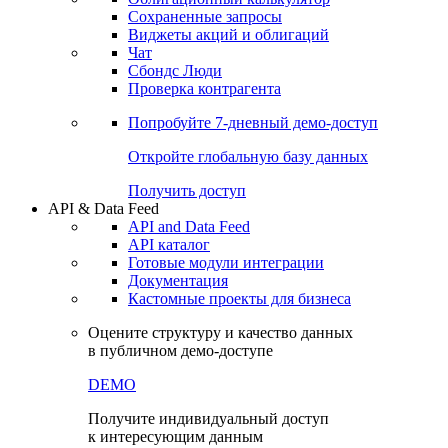
Сохраненные запросы
Виджеты акций и облигаций
Чат
Сбондс Люди
Проверка контрагента
Попробуйте
7-дневный
демо-доступ
Откройте глобальную базу данных
Получить доступ
API & Data Feed
API and Data Feed
API каталог
Готовые модули интеграции
Документация
Кастомные проекты для бизнеса
Оцените структуру и качество данных
в публичном демо-доступе
DEMO
Получите индивидуальный доступ
к интересующим данным