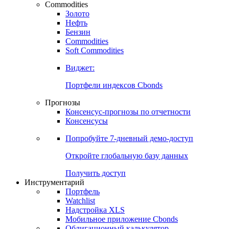
Commodities
Золото
Нефть
Бензин
Commodities
Soft Commodities
Виджет:
Портфели индексов Cbonds
Прогнозы
Консенсус-прогнозы по отчетности
Консенсусы
Попробуйте
7-дневный
демо-доступ
Откройте глобальную базу данных
Получить доступ
Инструментарий
Портфель
Watchlist
Надстройка XLS
Мобильное приложение Cbonds
Облигационный калькулятор