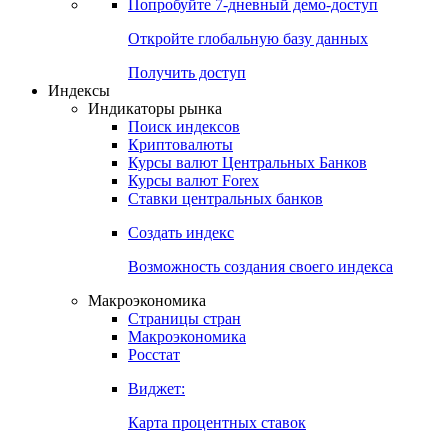
Попробуйте
7-дневный
демо-доступ
Откройте глобальную базу данных
Получить доступ
Индексы
Индикаторы рынка
Поиск индексов
Криптовалюты
Курсы валют Центральных Банков
Курсы валют Forex
Ставки центральных банков
Создать индекс
Возможность создания своего индекса
Макроэкономика
Страницы стран
Макроэкономика
Росстат
Виджет:
Карта процентных ставок