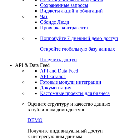
Сохраненные запросы
Виджеты акций и облигаций
Чат
Сбондс Люди
Проверка контрагента
Попробуйте
7-дневный
демо-доступ
Откройте глобальную базу данных
Получить доступ
API & Data Feed
API and Data Feed
API каталог
Готовые модули интеграции
Документация
Кастомные проекты для бизнеса
Оцените структуру и качество данных
в публичном демо-доступе
DEMO
Получите индивидуальный доступ
к интересующим данным