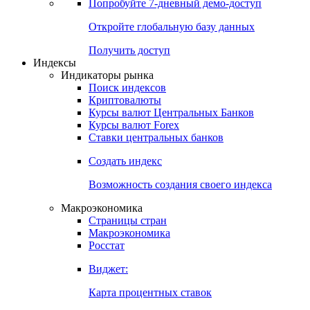
Попробуйте
7-дневный
демо-доступ
Откройте глобальную базу данных
Получить доступ
Индексы
Индикаторы рынка
Поиск индексов
Криптовалюты
Курсы валют Центральных Банков
Курсы валют Forex
Ставки центральных банков
Создать индекс
Возможность создания своего индекса
Макроэкономика
Страницы стран
Макроэкономика
Росстат
Виджет:
Карта процентных ставок