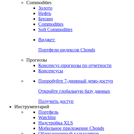
Commodities
Золото
Нефть
Бензин
Commodities
Soft Commodities
Виджет:
Портфели индексов Cbonds
Прогнозы
Консенсус-прогнозы по отчетности
Консенсусы
Попробуйте
7-дневный
демо-доступ
Откройте глобальную базу данных
Получить доступ
Инструментарий
Портфель
Watchlist
Надстройка XLS
Мобильное приложение Cbonds
Облигационный калькулятор