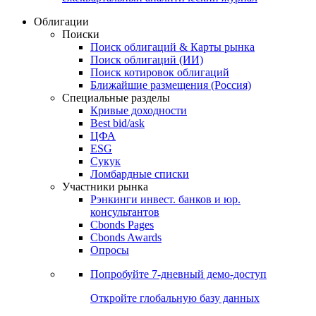
Облигации
Поиски
Поиск облигаций & Карты рынка
Поиск облигаций (ИИ)
Поиск котировок облигаций
Ближайшие размещения (Россия)
Специальные разделы
Кривые доходности
Best bid/ask
ЦФА
ESG
Сукук
Ломбардные списки
Участники рынка
Рэнкинги инвест. банков и юр.
консультантов
Cbonds Pages
Cbonds Awards
Опросы
Попробуйте
7-дневный
демо-доступ
Откройте глобальную базу данных