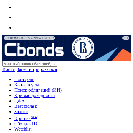
РЕКЛАМА • HTTPS://WWW.HSE.RU/
Войти
Зарегистрироваться
Портфель
Консенсусы
Поиск облигаций (ИИ)
Кривые доходности
ЦФА
Best bid/ask
Золото
new
Крипто
Сбондс-ТВ
Watchlist