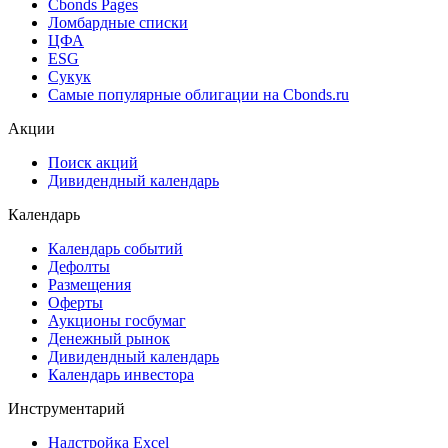
Cbonds Pages
Ломбардные списки
ЦФА
ESG
Сукук
Самые популярные облигации на Cbonds.ru
Акции
Поиск акций
Дивидендный календарь
Календарь
Календарь событий
Дефолты
Размещения
Оферты
Аукционы госбумаг
Денежный рынок
Дивидендный календарь
Календарь инвестора
Инструментарий
Надстройка Excel