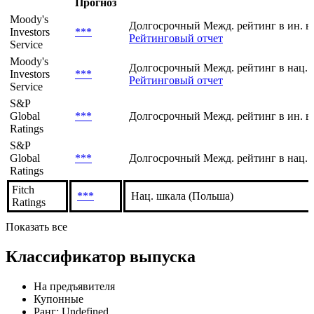
Прогноз
Moody's
Долгосрочный Межд. рейтинг в ин. в
Investors
***
Рейтинговый отчет
Service
Moody's
Долгосрочный Межд. рейтинг в нац. 
Investors
***
Рейтинговый отчет
Service
S&P
Global
***
Долгосрочный Межд. рейтинг в ин. в
Ratings
S&P
Global
***
Долгосрочный Межд. рейтинг в нац. 
Ratings
Fitch
***
Нац. шкала (Польша)
Ratings
Показать все
Классификатор выпуска
На предъявителя
Купонные
Ранг: Undefined