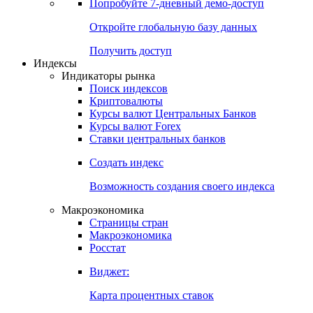
Попробуйте
7-дневный
демо-доступ
Откройте глобальную базу данных
Получить доступ
Индексы
Индикаторы рынка
Поиск индексов
Криптовалюты
Курсы валют Центральных Банков
Курсы валют Forex
Ставки центральных банков
Создать индекс
Возможность создания своего индекса
Макроэкономика
Страницы стран
Макроэкономика
Росстат
Виджет:
Карта процентных ставок