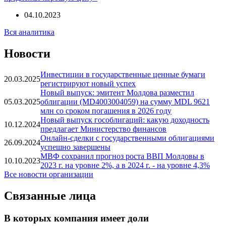
04.10.2023
Вся аналитика
Новости
Инвестиции в государственные ценные бумаги
20.03.2025
регистрируют новый успех
Новый выпуск: эмитент Молдова разместил
05.03.2025
облигации (MD4003004059) на сумму MDL 9621
млн со сроком погашения в 2026 году
Новый выпуск гособлигаций: какую доходность
10.12.2024
предлагает Министерство финансов
Онлайн-сделки с государственными облигациями
26.09.2024
успешно завершены
МВФ сохранил прогноз роста ВВП Молдовы в
10.10.2023
2023 г. на уровне 2%, а в 2024 г. - на уровне 4,3%
Все новости организации
Связанные лица
В которых компания имеет доли