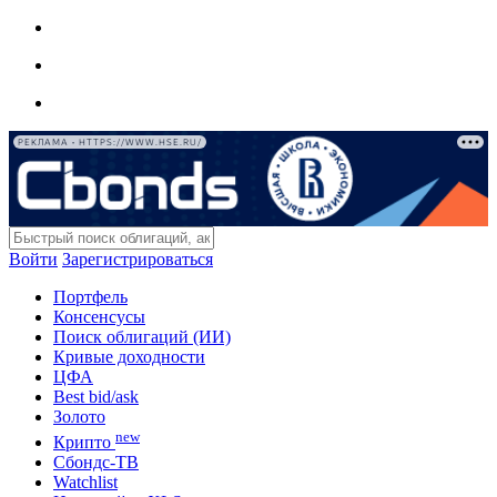
РЕКЛАМА • HTTPS://WWW.HSE.RU/
Войти
Зарегистрироваться
Портфель
Консенсусы
Поиск облигаций (ИИ)
Кривые доходности
ЦФА
Best bid/ask
Золото
new
Крипто
Сбондс-ТВ
Watchlist