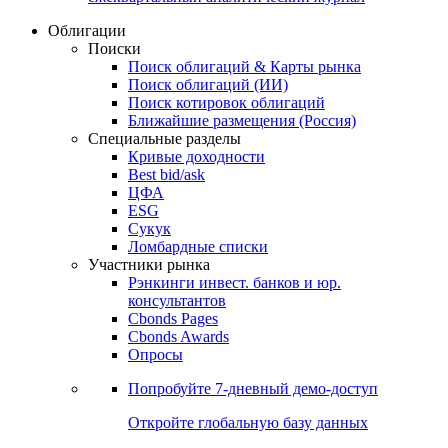
Облигации
Поиски
Поиск облигаций & Карты рынка
Поиск облигаций (ИИ)
Поиск котировок облигаций
Ближайшие размещения (Россия)
Специальные разделы
Кривые доходности
Best bid/ask
ЦФА
ESG
Сукук
Ломбардные списки
Участники рынка
Рэнкинги инвест. банков и юр.
консультантов
Cbonds Pages
Cbonds Awards
Опросы
Попробуйте
7-дневный
демо-доступ
Откройте глобальную базу данных