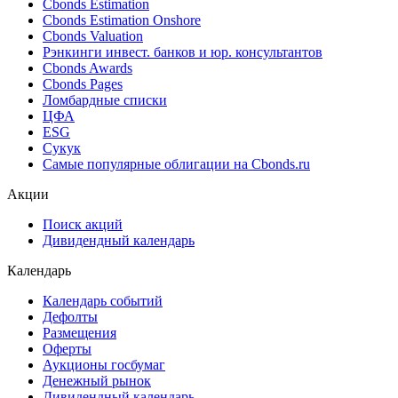
Cbonds Estimation
Cbonds Estimation Onshore
Cbonds Valuation
Рэнкинги инвест. банков и юр. консультантов
Cbonds Awards
Cbonds Pages
Ломбардные списки
ЦФА
ESG
Сукук
Самые популярные облигации на Cbonds.ru
Акции
Поиск акций
Дивидендный календарь
Календарь
Календарь событий
Дефолты
Размещения
Оферты
Аукционы госбумаг
Денежный рынок
Дивидендный календарь