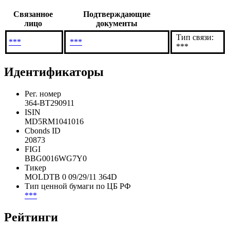
Связанное
Подтверждающие
лицо
документы
Тип связи:
***
***
***
Идентификаторы
Рег. номер
364-BT290911
ISIN
MD5RM1041016
Cbonds ID
20873
FIGI
BBG0016WG7Y0
Тикер
MOLDTB 0 09/29/11 364D
Тип ценной бумаги по ЦБ РФ
***
Рейтинги