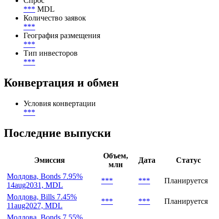
Спрос
***
MDL
Количество заявок
***
География размещения
***
Тип инвесторов
***
Конвертация и обмен
Условия конвертации
***
Последние выпуски
Объем,
Эмиссия
Дата
Статус
млн
Молдова, Bonds 7.95%
***
***
Планируется
14aug2031, MDL
Молдова, Bills 7.45%
***
***
Планируется
11aug2027, MDL
Молдова, Bonds 7.55%