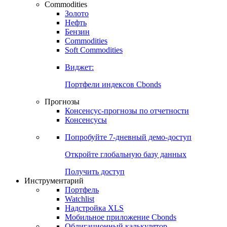
Commodities
Золото
Нефть
Бензин
Commodities
Soft Commodities
Виджет:
Портфели индексов Cbonds
Прогнозы
Консенсус-прогнозы по отчетности
Консенсусы
Попробуйте
7-дневный
демо-доступ
Откройте глобальную базу данных
Получить доступ
Инструментарий
Портфель
Watchlist
Надстройка XLS
Мобильное приложение Cbonds
Облигационный калькулятор