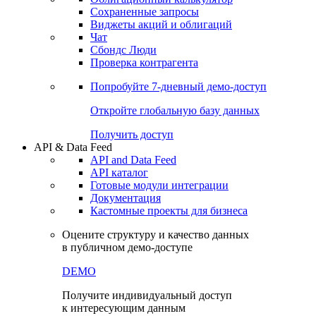
Сохраненные запросы
Виджеты акций и облигаций
Чат
Сбондс Люди
Проверка контрагента
Попробуйте
7-дневный
демо-доступ
Откройте глобальную базу данных
Получить доступ
API & Data Feed
API and Data Feed
API каталог
Готовые модули интеграции
Документация
Кастомные проекты для бизнеса
Оцените структуру и качество данных
в публичном демо-доступе
DEMO
Получите индивидуальный доступ
к интересующим данным