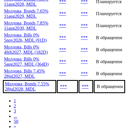
***
***
Планируется
11aug2028, MDL
Молдова, Bonds 7.65%
***
***
Планируется
11aug2029, MDL
Молдова, Bonds 7.85%
***
***
Планируется
11aug2030, MDL
Молдова, Bills 0%
***
***
В обращении
5nov2026, MDL (91D)
Молдова, Bills 0%
***
***
В обращении
4feb2027, MDL (182D)
Молдова, Bills 0%
***
***
В обращении
5aug2027, MDL (364D)
Молдова, Bills 7.45%
***
***
В обращении
28jul2027, MDL
Молдова, Bonds 7.55%
***
***
В обращении
28jul2028, MDL
1
2
3
...
50
»