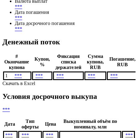
Валюта выплат
***
Дата погашения
***
Дата досрочного погашения
***
Денежный поток
#
Фиксация
Сумма
Купон,
Погашение,
Окончание
списка
купона,
%
RUB
купона
держателей
RUB
1
***
***
***
***
***
Скачать в Excel
Условия досрочного выкупа
***
Тип
Выкупленный объём по
Дата
Цена
оферты
номиналу, млн
***
***
***
***