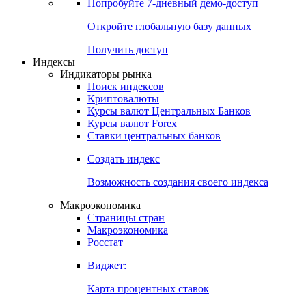
Попробуйте
7-дневный
демо-доступ
Откройте глобальную базу данных
Получить доступ
Индексы
Индикаторы рынка
Поиск индексов
Криптовалюты
Курсы валют Центральных Банков
Курсы валют Forex
Ставки центральных банков
Создать индекс
Возможность создания своего индекса
Макроэкономика
Страницы стран
Макроэкономика
Росстат
Виджет:
Карта процентных ставок