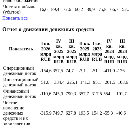
налогообложения
Чистая прибыль
16,6
89,4
77,6
60,2
39,9
75,8
66,7
52,
(убыток)
Показать все
Отчет о движении денежных средств
IV
III
IV
III
I кв.
II кв.
I кв.
кв.
кв.
кв.
кв.
Показатель
2026
2025
2025
2025
2025
2024
2024
млрд
млрд
млрд
млрд
млрд
млрд
млрд
RUB
RUB
RUB
RUB
RUB
RUB
RUB
Операционный
-154,6
357,5
74,7
-3,1
-51
-411,9
-126
денежный поток
Инвестиционный
-51,6
-334,4
-225,1
-141,3
-95,1
-201,5
-108,6
денежный поток
Финансовый
-110,6
745,9
790,3
357,7
317,5
554
191,7
денежный поток
Чистое
изменение
денежных
-315,9
749,7
627,8
193,5
154,2
-55,3
-40,6
средств и их
эквивалентов