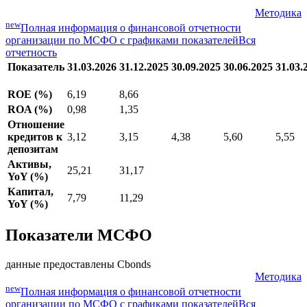
Методика
new
Полная информация о финансовой отчетности
организации по МСФО с графиками показателей
Вся
отчетность
Показатель
31.03.2026
31.12.2025
30.09.2025
30.06.2025
31.03.
ROE (%)
6,19
8,66
ROA (%)
0,98
1,35
Отношение
кредитов к
3,12
3,15
4,38
5,60
5,55
депозитам
Активы,
25,21
31,17
YoY (%)
Капитал,
7,79
11,29
YoY (%)
Показатели МСФО
данные предоставлены Cbonds
Методика
new
Полная информация о финансовой отчетности
организации по МСФО с графиками показателей
Вся