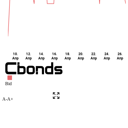
A-
A+