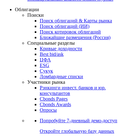
Облигации
Поиски
Поиск облигаций & Карты рынка
Поиск облигаций (ИИ)
Поиск котировок облигаций
Ближайшие размещения (Россия)
Специальные разделы
Кривые доходности
Best bid/ask
ЦФА
ESG
Сукук
Ломбардные списки
Участники рынка
Рэнкинги инвест. банков и юр.
консультантов
Cbonds Pages
Cbonds Awards
Опросы
Попробуйте
7-дневный
демо-доступ
Откройте глобальную базу данных