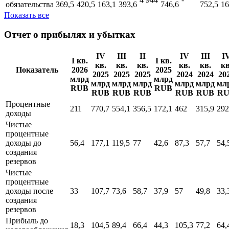
обязательства
369,5
420,5
163,1
393,6
746,6
752,5
16
Показать все
Отчет о прибылях и убытках
IV
III
II
IV
III
I
I кв.
I кв.
кв.
кв.
кв.
кв.
кв.
кв
Показатель
2026
2025
2025
2025
2025
2024
2024
20
млрд
млрд
млрд
млрд
млрд
млрд
млрд
мл
RUB
RUB
RUB
RUB
RUB
RUB
RUB
R
Процентные
211
770,7
554,1
356,5
172,1
462
315,9
292
доходы
Чистые
процентные
доходы до
56,4
177,1
119,5
77
42,6
87,3
57,7
54,
создания
резервов
Чистые
процентные
доходы поcле
33
107,7
73,6
58,7
37,9
57
49,8
33,
создания
резервов
Прибыль до
18,3
104,5
89,4
66,4
44,3
105,3
77,2
64,