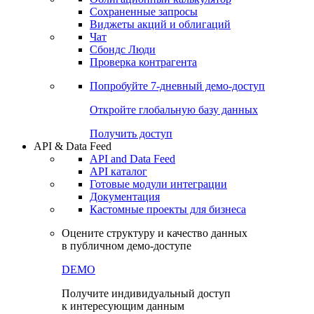
Сохраненные запросы
Виджеты акций и облигаций
Чат
Сбондс Люди
Проверка контрагента
Попробуйте
7-дневный
демо-доступ
Откройте глобальную базу данных
Получить доступ
API & Data Feed
API and Data Feed
API каталог
Готовые модули интеграции
Документация
Кастомные проекты для бизнеса
Оцените структуру и качество данных
в публичном демо-доступе
DEMO
Получите индивидуальный доступ
к интересующим данным