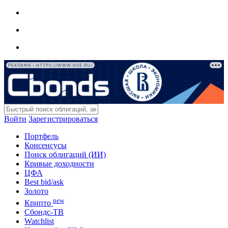
РЕКЛАМА • HTTPS://WWW.HSE.RU/
Войти
Зарегистрироваться
Портфель
Консенсусы
Поиск облигаций (ИИ)
Кривые доходности
ЦФА
Best bid/ask
Золото
new
Крипто
Сбондс-ТВ
Watchlist