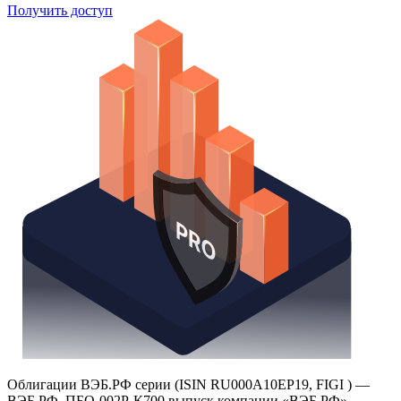
Получить доступ
Облигации ВЭБ.РФ серии (ISIN RU000A10EP19, FIGI ) —
ВЭБ.РФ, ПБО-002Р-К700 выпуск компании «ВЭБ.РФ»