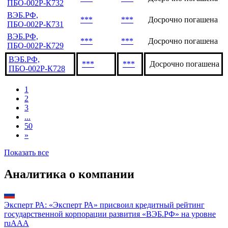
ПБО-002Р-К732
ВЭБ.РФ,
***
***
Досрочно погашена
ПБО-002Р-К731
ВЭБ.РФ,
***
***
Досрочно погашена
ПБО-002Р-К729
ВЭБ.РФ,
***
***
Досрочно погашена
ПБО-002Р-К728
1
2
3
...
50
»
Показать все
Аналитика о компании
Эксперт РА: «Эксперт РА» присвоил кредитный рейтинг
государственной корпорации развития «ВЭБ.РФ» на уровне
ruAAA