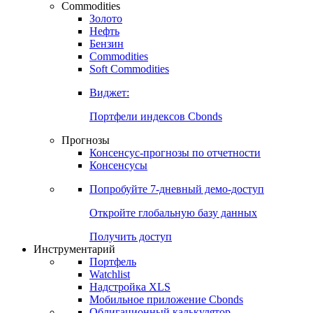
Commodities
Золото
Нефть
Бензин
Commodities
Soft Commodities
Виджет:
Портфели индексов Cbonds
Прогнозы
Консенсус-прогнозы по отчетности
Консенсусы
Попробуйте
7-дневный
демо-доступ
Откройте глобальную базу данных
Получить доступ
Инструментарий
Портфель
Watchlist
Надстройка XLS
Мобильное приложение Cbonds
Облигационный калькулятор