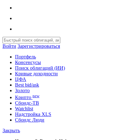
Войти
Зарегистрироваться
Портфель
Консенсусы
Поиск облигаций (ИИ)
Кривые доходности
ЦФА
Best bid/ask
Золото
new
Крипто
Сбондс-ТВ
Watchlist
Надстройка XLS
Сбондс Люди
Закрыть