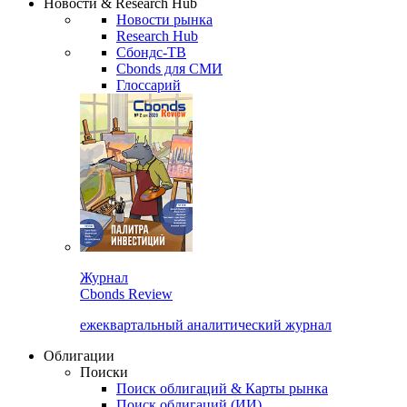
Новости & Research Hub
Новости рынка
Research Hub
Сбондс-ТВ
Cbonds для СМИ
Глоссарий
Журнал
Cbonds Review
ежеквартальный аналитический журнал
Облигации
Поиски
Поиск облигаций & Карты рынка
Поиск облигаций (ИИ)