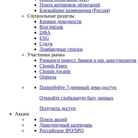
Поиск котировок облигаций
Ближайшие размещения (Россия)
Специальные разделы
Кривые доходности
Best bid/ask
ЦФА
ESG
Сукук
Ломбардные списки
Участники рынка
Рэнкинги инвест. банков и юр. консультантов
Cbonds Pages
Cbonds Awards
Опросы
Попробуйте
7-дневный
демо-доступ
Откройте глобальную базу данных
Получить доступ
Акции
Поиск акций
Дивидендный календарь
Российские IPO/SPO