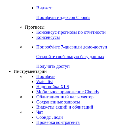
Виджет:
Портфели индексов Cbonds
Прогнозы
Консенсус-прогнозы по отчетности
Консенсусы
Попробуйте
7-дневный
демо-доступ
Откройте глобальную базу данных
Получить доступ
Инструментарий
Портфель
Watchlist
Надстройка XLS
Мобильное приложение Cbonds
Облигационный калькулятор
Сохраненные запросы
Виджеты акций и облигаций
Чат
Сбондс Люди
Проверка контрагента