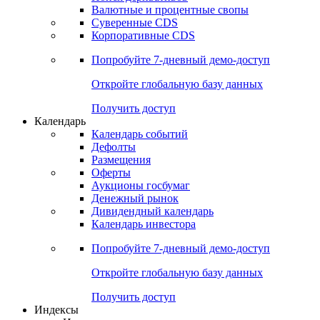
Валютные и процентные свопы
Суверенные CDS
Корпоративные CDS
Попробуйте
7-дневный
демо-доступ
Откройте глобальную базу данных
Получить доступ
Календарь
Календарь событий
Дефолты
Размещения
Оферты
Аукционы госбумаг
Денежный рынок
Дивидендный календарь
Календарь инвестора
Попробуйте
7-дневный
демо-доступ
Откройте глобальную базу данных
Получить доступ
Индексы