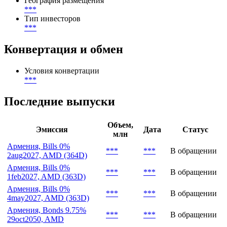
География размещения
***
Тип инвесторов
***
Конвертация и обмен
Условия конвертации
***
Последние выпуски
Объем,
Эмиссия
Дата
Статус
млн
Армения, Bills 0%
***
***
В обращении
2aug2027, AMD (364D)
Армения, Bills 0%
***
***
В обращении
1feb2027, AMD (363D)
Армения, Bills 0%
***
***
В обращении
4may2027, AMD (363D)
Армения, Bonds 9.75%
***
***
В обращении
29oct2050, AMD