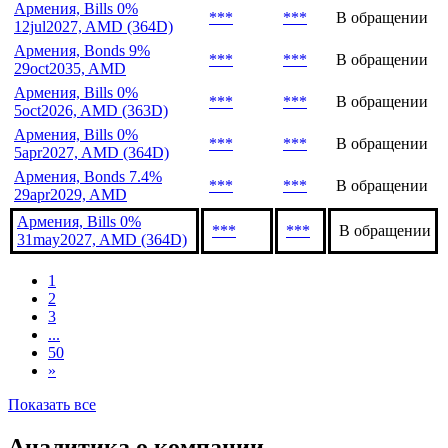
Армения, Bills 0%
***
***
В обращении
12jul2027, AMD (364D)
Армения, Bonds 9%
***
***
В обращении
29oct2035, AMD
Армения, Bills 0%
***
***
В обращении
5oct2026, AMD (363D)
Армения, Bills 0%
***
***
В обращении
5apr2027, AMD (364D)
Армения, Bonds 7.4%
***
***
В обращении
29apr2029, AMD
Армения, Bills 0%
***
***
В обращении
31may2027, AMD (364D)
1
2
3
...
50
»
Показать все
Аналитика о компании