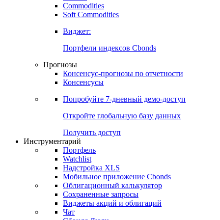
Commodities
Soft Commodities
Виджет:
Портфели индексов Cbonds
Прогнозы
Консенсус-прогнозы по отчетности
Консенсусы
Попробуйте
7-дневный
демо-доступ
Откройте глобальную базу данных
Получить доступ
Инструментарий
Портфель
Watchlist
Надстройка XLS
Мобильное приложение Cbonds
Облигационный калькулятор
Сохраненные запросы
Виджеты акций и облигаций
Чат