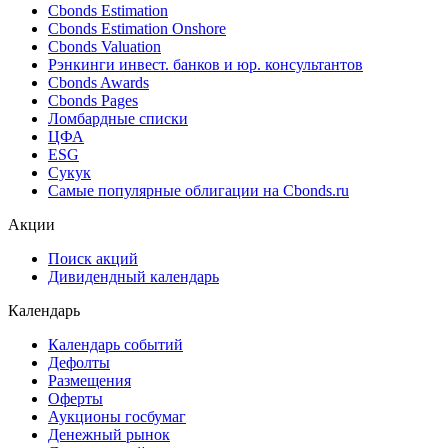
Cbonds Estimation
Cbonds Estimation Onshore
Cbonds Valuation
Рэнкинги инвест. банков и юр. консультантов
Cbonds Awards
Cbonds Pages
Ломбардные списки
ЦФА
ESG
Сукук
Самые популярные облигации на Cbonds.ru
Акции
Поиск акций
Дивидендный календарь
Календарь
Календарь событий
Дефолты
Размещения
Оферты
Аукционы госбумаг
Денежный рынок