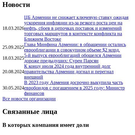
Новости
ЦБ Армении не снижает ключевую ставку ожидая
ускорения инфляции из-за резкого роста цен на
18.03.2026
нефть, сбоев в цепочках поставок и изменений
торговых маршрутов в контексте конфликта на
Ближнем Востоке
Глава Минфина Армении: в обращении остались
25.09.2025
еврооблигации в совокупном объеме $2 млрд.
5-й выпуск еврооблигаций обошелся Армении
18.03.2025
дороже предыдущих: Сурен Парсян
К концу июля 2024 года внутренний долг
20.08.2024
правительства Армении догнал и перегнал
внешний
В 2023 году Армения досрочно выкупила часть
30.05.2024
евробондов с погашением в 2025 году: Министр
финансов
Все новости организации
Связанные лица
В которых компания имеет доли