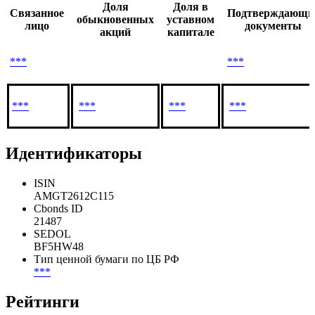
Доля
Доля в
Связанное
Подтверждающи
обыкновенных
уставном
лицо
документы
акций
капитале
***
***
***
***
***
***
Идентификаторы
ISIN
AMGT2612C115
Cbonds ID
21487
SEDOL
BF5HW48
Тип ценной бумаги по ЦБ РФ
***
Рейтинги