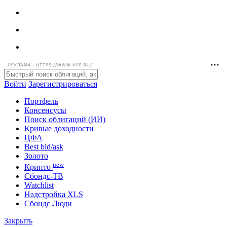
РЕКЛАМА • HTTPS://WWW.HSE.RU/
Войти
Зарегистрироваться
Портфель
Консенсусы
Поиск облигаций (ИИ)
Кривые доходности
ЦФА
Best bid/ask
Золото
new
Крипто
Сбондс-ТВ
Watchlist
Надстройка XLS
Сбондс Люди
Закрыть