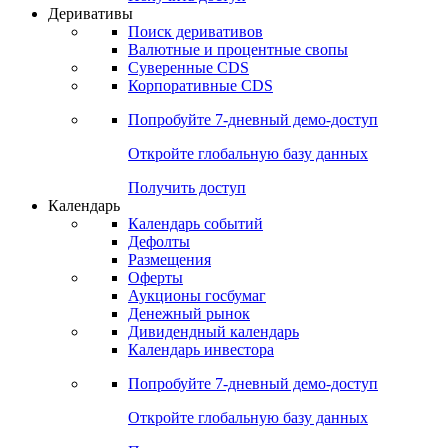
Деривативы
Поиск деривативов
Валютные и процентные свопы
Суверенные CDS
Корпоративные CDS
Попробуйте
7-дневный
демо-доступ
Откройте глобальную базу данных
Получить доступ
Календарь
Календарь событий
Дефолты
Размещения
Оферты
Аукционы госбумаг
Денежный рынок
Дивидендный календарь
Календарь инвестора
Попробуйте
7-дневный
демо-доступ
Откройте глобальную базу данных