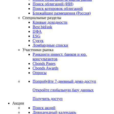
Поиск облигаций (ИИ)
Поиск котировок облигаций
Ближайшие размещения (Россия)
Специальные разделы
Кривые доходности
Best bid/ask
ЦФА
ESG
Сукук
Ломбардные списки
Участники рынка
Рэнкинги инвест. банков и юр.
консультантов
Cbonds Pages
Cbonds Awards
Опросы
Попробуйте
7-дневный
демо-доступ
Откройте глобальную базу данных
Получить доступ
Акции
Поиск акций
Дивидендный календарь