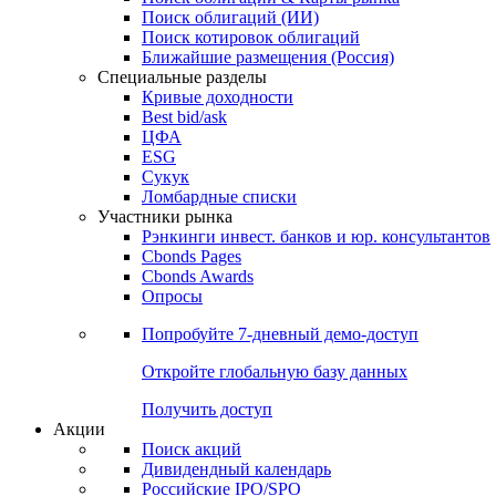
Облигации
Поиски
Поиск облигаций & Карты рынка
Поиск облигаций (ИИ)
Поиск котировок облигаций
Ближайшие размещения (Россия)
Специальные разделы
Кривые доходности
Best bid/ask
ЦФА
ESG
Сукук
Ломбардные списки
Участники рынка
Рэнкинги инвест. банков и юр. консультантов
Cbonds Pages
Cbonds Awards
Опросы
Попробуйте
7-дневный
демо-доступ
Откройте глобальную базу данных
Получить доступ