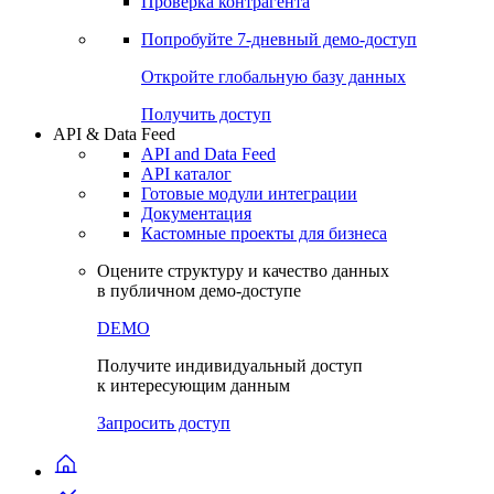
Виджеты акций и облигаций
Чат
Сбондс Люди
Проверка контрагента
Попробуйте
7-дневный
демо-доступ
Откройте глобальную базу данных
Получить доступ
API & Data Feed
API and Data Feed
API каталог
Готовые модули интеграции
Документация
Кастомные проекты для бизнеса
Оцените структуру и качество данных
в публичном демо-доступе
DEMO
Получите индивидуальный доступ
к интересующим данным
Запросить доступ