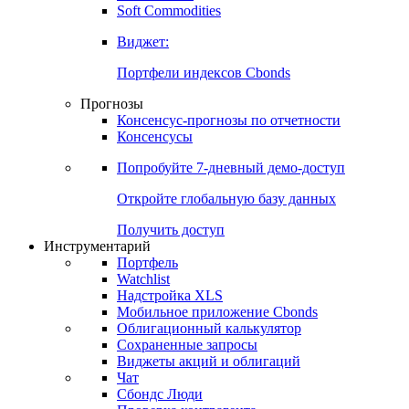
Золото
Нефть
Бензин
Commodities
Soft Commodities
Виджет:
Портфели индексов Cbonds
Прогнозы
Консенсус-прогнозы по отчетности
Консенсусы
Попробуйте
7-дневный
демо-доступ
Откройте глобальную базу данных
Получить доступ
Инструментарий
Портфель
Watchlist
Надстройка XLS
Мобильное приложение Cbonds
Облигационный калькулятор
Сохраненные запросы