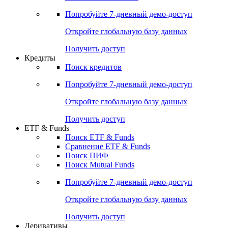
Акции
Поиск акций
Дивидендный календарь
Российские IPO/SPO
Попробуйте
7-дневный
демо-доступ
Откройте глобальную базу данных
Получить доступ
Кредиты
Поиск кредитов
Попробуйте
7-дневный
демо-доступ
Откройте глобальную базу данных
Получить доступ
ETF & Funds
Поиск ETF & Funds
Сравнение ETF & Funds
Поиск ПИФ
Поиск Mutual Funds
Попробуйте
7-дневный
демо-доступ