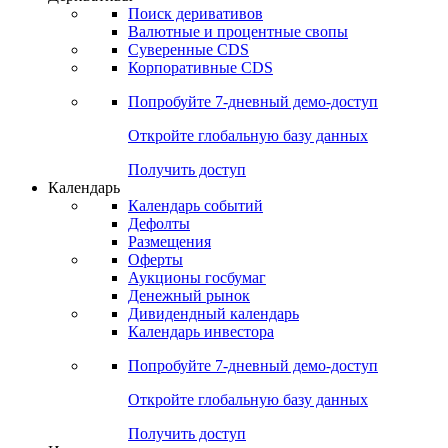
Откройте глобальную базу данных
Получить доступ
Деривативы
Поиск деривативов
Валютные и процентные свопы
Суверенные CDS
Корпоративные CDS
Попробуйте
7-дневный
демо-доступ
Откройте глобальную базу данных
Получить доступ
Календарь
Календарь событий
Дефолты
Размещения
Оферты
Аукционы госбумаг
Денежный рынок
Дивидендный календарь
Календарь инвестора
Попробуйте
7-дневный
демо-доступ