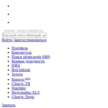
РЕКЛАМА • CBONDS-CONGRESS.RU
Войти
Зарегистрироваться
Портфель
Консенсусы
Поиск облигаций (ИИ)
Кривые доходности
ЦФА
Best bid/ask
Золото
new
Крипто
Сбондс-ТВ
Watchlist
Надстройка XLS