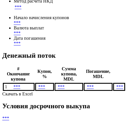
Метод расчета НКД
***
Начало начисления купонов
***
Валюта выплат
***
Дата погашения
***
Денежный поток
#
Сумма
Купон,
Погашение,
Окончание
купона,
%
MDL
купона
MDL
1
***
***
***
***
***
Скачать в Excel
Условия досрочного выкупа
***