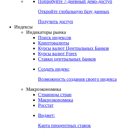
Попробуйте
7-дневный
демо-доступ
Откройте глобальную базу данных
Получить доступ
Индексы
Индикаторы рынка
Поиск индексов
Криптовалюты
Курсы валют Центральных Банков
Курсы валют Forex
Ставки центральных банков
Создать индекс
Возможность создания своего индекса
Макроэкономика
Страницы стран
Макроэкономика
Росстат
Виджет:
Карта процентных ставок