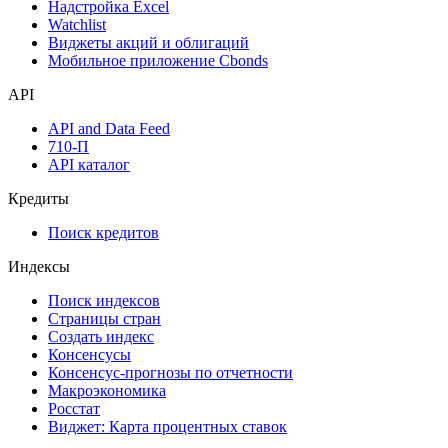
Надстройка Excel
Watchlist
Виджеты акций и облигаций
Мобильное приложение Cbonds
API
API and Data Feed
710-П
API каталог
Кредиты
Поиск кредитов
Индексы
Поиск индексов
Страницы стран
Создать индекс
Консенсусы
Консенсус-прогнозы по отчетности
Макроэкономика
Росстат
Виджет: Карта процентных ставок