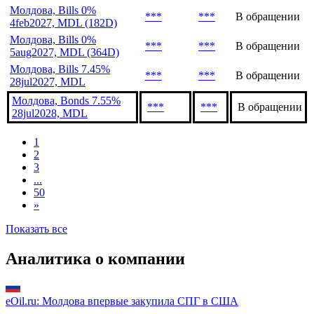
Молдова, Bills 0%
***
***
В обращении
4feb2027, MDL (182D)
Молдова, Bills 0%
***
***
В обращении
5aug2027, MDL (364D)
Молдова, Bills 7.45%
***
***
В обращении
28jul2027, MDL
Молдова, Bonds 7.55%
***
***
В обращении
28jul2028, MDL
1
2
3
...
50
»
Показать все
Аналитика о компании
eOil.ru: Молдова впервые закупила СПГ в США