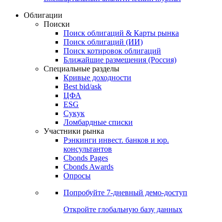
Облигации
Поиски
Поиск облигаций & Карты рынка
Поиск облигаций (ИИ)
Поиск котировок облигаций
Ближайшие размещения (Россия)
Специальные разделы
Кривые доходности
Best bid/ask
ЦФА
ESG
Сукук
Ломбардные списки
Участники рынка
Рэнкинги инвест. банков и юр.
консультантов
Cbonds Pages
Cbonds Awards
Опросы
Попробуйте
7-дневный
демо-доступ
Откройте глобальную базу данных