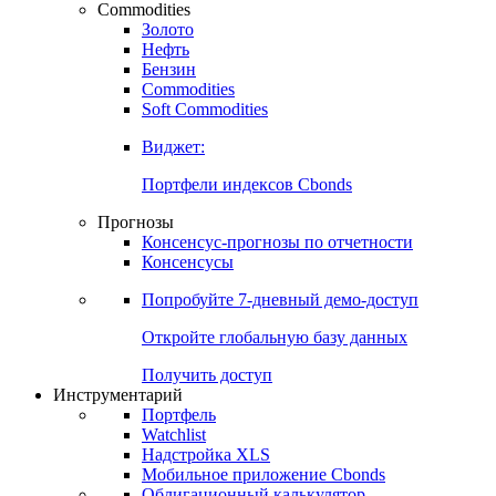
Commodities
Золото
Нефть
Бензин
Commodities
Soft Commodities
Виджет:
Портфели индексов Cbonds
Прогнозы
Консенсус-прогнозы по отчетности
Консенсусы
Попробуйте
7-дневный
демо-доступ
Откройте глобальную базу данных
Получить доступ
Инструментарий
Портфель
Watchlist
Надстройка XLS
Мобильное приложение Cbonds
Облигационный калькулятор