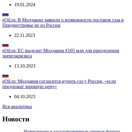
19.01.2024
eOil.ru: В Молдавии заявили о возможности поставок газа в
Приднестровье не из России
22.11.2023
eOil.ru: ЕС выделит Молдавии €105 млн для преодоления
энергокризиса
13.10.2023
eOil.ru: Молдавия согласится купить газ у России, «если
предложат хорошую цену»
04.10.2023
Вся аналитика
Новости
Инвестиции в государственные ценные бумаги