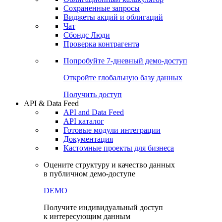
Сохраненные запросы
Виджеты акций и облигаций
Чат
Сбондс Люди
Проверка контрагента
Попробуйте
7-дневный
демо-доступ
Откройте глобальную базу данных
Получить доступ
API & Data Feed
API and Data Feed
API каталог
Готовые модули интеграции
Документация
Кастомные проекты для бизнеса
Оцените структуру и качество данных
в публичном демо-доступе
DEMO
Получите индивидуальный доступ
к интересующим данным