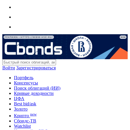
РЕКЛАМА • HTTPS://WWW.HSE.RU/
Войти
Зарегистрироваться
Портфель
Консенсусы
Поиск облигаций (ИИ)
Кривые доходности
ЦФА
Best bid/ask
Золото
new
Крипто
Сбондс-ТВ
Watchlist