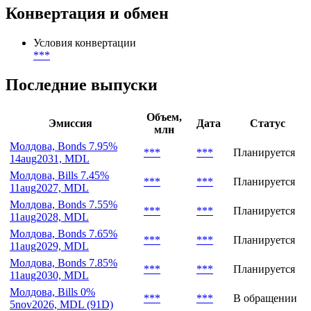
Конвертация и обмен
Условия конвертации
***
Последние выпуски
Объем,
Эмиссия
Дата
Статус
млн
Молдова, Bonds 7.95%
***
***
Планируется
14aug2031, MDL
Молдова, Bills 7.45%
***
***
Планируется
11aug2027, MDL
Молдова, Bonds 7.55%
***
***
Планируется
11aug2028, MDL
Молдова, Bonds 7.65%
***
***
Планируется
11aug2029, MDL
Молдова, Bonds 7.85%
***
***
Планируется
11aug2030, MDL
Молдова, Bills 0%
***
***
В обращении
5nov2026, MDL (91D)