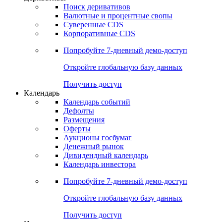
Откройте глобальную базу данных
Получить доступ
Деривативы
Поиск деривативов
Валютные и процентные свопы
Суверенные CDS
Корпоративные CDS
Попробуйте
7-дневный
демо-доступ
Откройте глобальную базу данных
Получить доступ
Календарь
Календарь событий
Дефолты
Размещения
Оферты
Аукционы госбумаг
Денежный рынок
Дивидендный календарь
Календарь инвестора
Попробуйте
7-дневный
демо-доступ