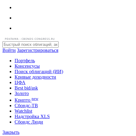
РЕКЛАМА • CBONDS-CONGRESS.RU
Войти
Зарегистрироваться
Портфель
Консенсусы
Поиск облигаций (ИИ)
Кривые доходности
ЦФА
Best bid/ask
Золото
new
Крипто
Сбондс-ТВ
Watchlist
Надстройка XLS