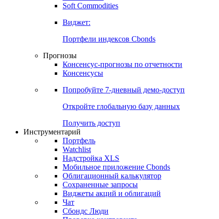
Золото
Нефть
Бензин
Commodities
Soft Commodities
Виджет:
Портфели индексов Cbonds
Прогнозы
Консенсус-прогнозы по отчетности
Консенсусы
Попробуйте
7-дневный
демо-доступ
Откройте глобальную базу данных
Получить доступ
Инструментарий
Портфель
Watchlist
Надстройка XLS
Мобильное приложение Cbonds
Облигационный калькулятор
Сохраненные запросы