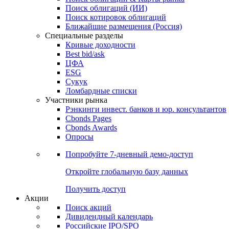
Облигации
Поиски
Поиск облигаций & Карты рынка
Поиск облигаций (ИИ)
Поиск котировок облигаций
Ближайшие размещения (Россия)
Специальные разделы
Кривые доходности
Best bid/ask
ЦФА
ESG
Сукук
Ломбардные списки
Участники рынка
Рэнкинги инвест. банков и юр. консультантов
Cbonds Pages
Cbonds Awards
Опросы
Попробуйте
7-дневный
демо-доступ
Откройте глобальную базу данных
Получить доступ