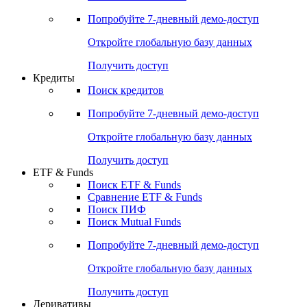
Акции
Поиск акций
Дивидендный календарь
Российские IPO/SPO
Попробуйте
7-дневный
демо-доступ
Откройте глобальную базу данных
Получить доступ
Кредиты
Поиск кредитов
Попробуйте
7-дневный
демо-доступ
Откройте глобальную базу данных
Получить доступ
ETF & Funds
Поиск ETF & Funds
Сравнение ETF & Funds
Поиск ПИФ
Поиск Mutual Funds
Попробуйте
7-дневный
демо-доступ