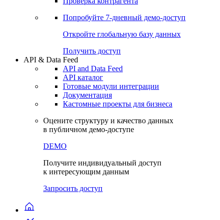
Виджеты акций и облигаций
Чат
Сбондс Люди
Проверка контрагента
Попробуйте
7-дневный
демо-доступ
Откройте глобальную базу данных
Получить доступ
API & Data Feed
API and Data Feed
API каталог
Готовые модули интеграции
Документация
Кастомные проекты для бизнеса
Оцените структуру и качество данных
в публичном демо-доступе
DEMO
Получите индивидуальный доступ
к интересующим данным
Запросить доступ