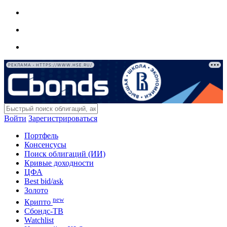
РЕКЛАМА • HTTPS://WWW.HSE.RU/
Войти
Зарегистрироваться
Портфель
Консенсусы
Поиск облигаций (ИИ)
Кривые доходности
ЦФА
Best bid/ask
Золото
new
Крипто
Сбондс-ТВ
Watchlist