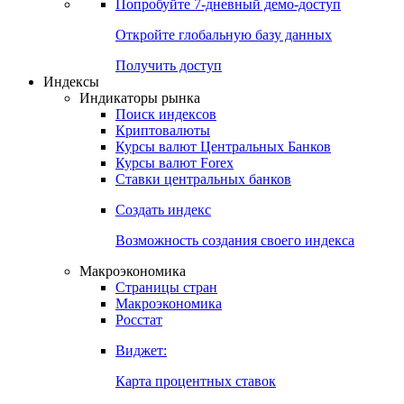
Попробуйте
7-дневный
демо-доступ
Откройте глобальную базу данных
Получить доступ
Индексы
Индикаторы рынка
Поиск индексов
Криптовалюты
Курсы валют Центральных Банков
Курсы валют Forex
Ставки центральных банков
Создать индекс
Возможность создания своего индекса
Макроэкономика
Страницы стран
Макроэкономика
Росстат
Виджет:
Карта процентных ставок