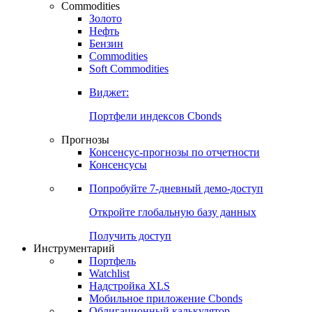
Commodities
Золото
Нефть
Бензин
Commodities
Soft Commodities
Виджет:
Портфели индексов Cbonds
Прогнозы
Консенсус-прогнозы по отчетности
Консенсусы
Попробуйте
7-дневный
демо-доступ
Откройте глобальную базу данных
Получить доступ
Инструментарий
Портфель
Watchlist
Надстройка XLS
Мобильное приложение Cbonds
Облигационный калькулятор