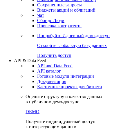
Сохраненные запросы
Виджеты акций и облигаций
Чат
Сбондс Люди
Проверка контрагента
Попробуйте
7-дневный
демо-доступ
Откройте глобальную базу данных
Получить доступ
API & Data Feed
API and Data Feed
API каталог
Готовые модули интеграции
Документация
Кастомные проекты для бизнеса
Оцените структуру и качество данных
в публичном демо-доступе
DEMO
Получите индивидуальный доступ
к интересующим данным