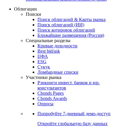
Облигации
Поиски
Поиск облигаций & Карты рынка
Поиск облигаций (ИИ)
Поиск котировок облигаций
Ближайшие размещения (Россия)
Специальные разделы
Кривые доходности
Best bid/ask
ЦФА
ESG
Сукук
Ломбардные списки
Участники рынка
Рэнкинги инвест. банков и юр.
консультантов
Cbonds Pages
Cbonds Awards
Опросы
Попробуйте
7-дневный
демо-доступ
Откройте глобальную базу данных