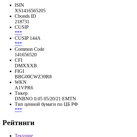
ISIN
XS1416565205
Cbonds ID
218731
CUSIP
***
CUSIP 144A
***
Common Code
141656520
CFI
DMXXXB
FIGI
BBG00CWZ39R8
WKN
A1VPR6
Тикер
DNBNO 0.05 05/20/21 EMTN
Тип ценной бумаги по ЦБ РФ
***
Рейтинги
Текущие