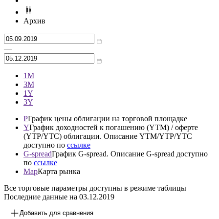
Архив
—
1М
3М
1Y
3Y
P
График цены облигации на торговой площадке
Y
График доходностей к погашению (YTM) / оферте
(YTP/YTC) облигации. Описание YTM/YTP/YTC
доступно по
ссылке
G-spread
График G-spread. Описание G-spread доступно
по
ссылке
Map
Карта рынка
Все торговые параметры доступны в режиме таблицы
Последние данные на
03.12.2019
Добавить для сравнения