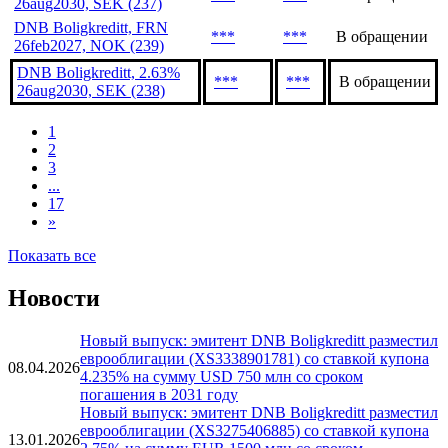
26aug2030, SEK (237)
DNB Boligkreditt, FRN
***
***
В обращении
26feb2027, NOK (239)
DNB Boligkreditt, 2.63%
***
***
В обращении
26aug2030, SEK (238)
1
2
3
...
17
»
Показать все
Новости
Новый выпуск: эмитент DNB Boligkreditt разместил
еврооблигации (XS3338901781) со ставкой купона
08.04.2026
4.235% на сумму USD 750 млн со сроком
погашения в 2031 году
Новый выпуск: эмитент DNB Boligkreditt разместил
еврооблигации (XS3275406885) со ставкой купона
13.01.2026