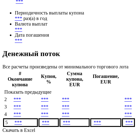
***
Периодичность выплаты купона
***
раз(а) в год
Валюта выплат
***
Дата погашения
***
Денежный поток
Все расчеты произведены от минимального торгового лота
#
Сумма
Купон,
Погашение,
Окончание
купона,
%
EUR
купона
EUR
Показать предыдущие
2
***
***
***
***
3
***
***
***
***
4
***
***
***
***
5
***
***
***
***
***
Скачать в Excel