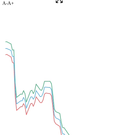
A-
A+