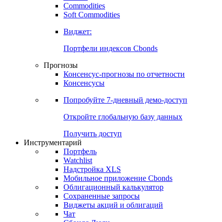
Commodities
Золото
Нефть
Бензин
Commodities
Soft Commodities
Виджет:
Портфели индексов Cbonds
Прогнозы
Консенсус-прогнозы по отчетности
Консенсусы
Попробуйте
7-дневный
демо-доступ
Откройте глобальную базу данных
Получить доступ
Инструментарий
Портфель
Watchlist
Надстройка XLS
Мобильное приложение Cbonds
Облигационный калькулятор