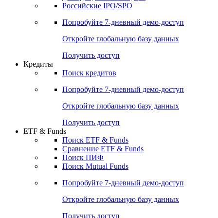
Получить доступ
Акции
Поиск акций
Дивидендный календарь
Российские IPO/SPO
Попробуйте
7-дневный
демо-доступ
Откройте глобальную базу данных
Получить доступ
Кредиты
Поиск кредитов
Попробуйте
7-дневный
демо-доступ
Откройте глобальную базу данных
Получить доступ
ETF & Funds
Поиск ETF & Funds
Сравнение ETF & Funds
Поиск ПИФ
Поиск Mutual Funds
Попробуйте
7-дневный
демо-доступ