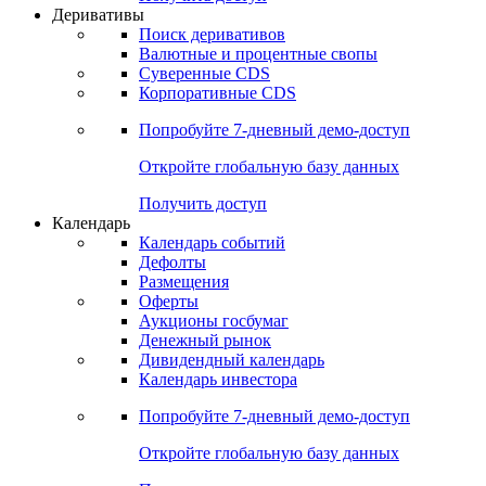
Откройте глобальную базу данных
Получить доступ
Деривативы
Поиск деривативов
Валютные и процентные свопы
Суверенные CDS
Корпоративные CDS
Попробуйте
7-дневный
демо-доступ
Откройте глобальную базу данных
Получить доступ
Календарь
Календарь событий
Дефолты
Размещения
Оферты
Аукционы госбумаг
Денежный рынок
Дивидендный календарь
Календарь инвестора