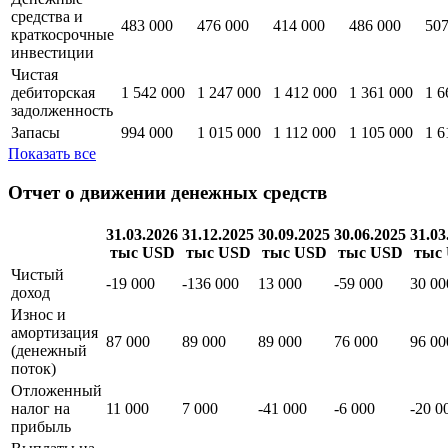
эквиваленты
Краткосрочные
инвестиции
Денежные
средства и
483 000
476 000
414 000
486 000
507
краткосрочные
инвестиции
Чистая
дебиторская
1 542 000
1 247 000
1 412 000
1 361 000
1 6
задолженность
Запасы
994 000
1 015 000
1 112 000
1 105 000
1 6
Показать все
Отчет о движении денежных средств
31.03.2026
31.12.2025
30.09.2025
30.06.2025
31.03
тыс USD
тыс USD
тыс USD
тыс USD
тыс
Чистый
-19 000
-136 000
13 000
-59 000
30 00
доход
Износ и
амортизация
87 000
89 000
89 000
76 000
96 00
(денежный
поток)