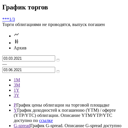
Цена
% от номинала
Рассчитать
График торгов
***
1/3
Торги облигациями не проводятся, выпуск погашен
Архив
—
1М
3М
1Y
3Y
P
График цены облигации на торговой площадке