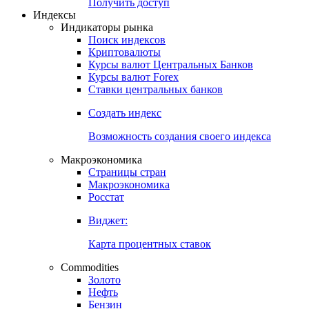
Попробуйте
7-дневный
демо-доступ
Откройте глобальную базу данных
Получить доступ
Индексы
Индикаторы рынка
Поиск индексов
Криптовалюты
Курсы валют Центральных Банков
Курсы валют Forex
Ставки центральных банков
Создать индекс
Возможность создания своего индекса
Макроэкономика
Страницы стран
Макроэкономика
Росстат
Виджет:
Карта процентных ставок