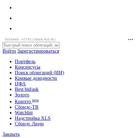
РЕКЛАМА • HTTPS://WWW.HSE.RU/
Войти
Зарегистрироваться
Портфель
Консенсусы
Поиск облигаций (ИИ)
Кривые доходности
ЦФА
Best bid/ask
Золото
new
Крипто
Сбондс-ТВ
Watchlist