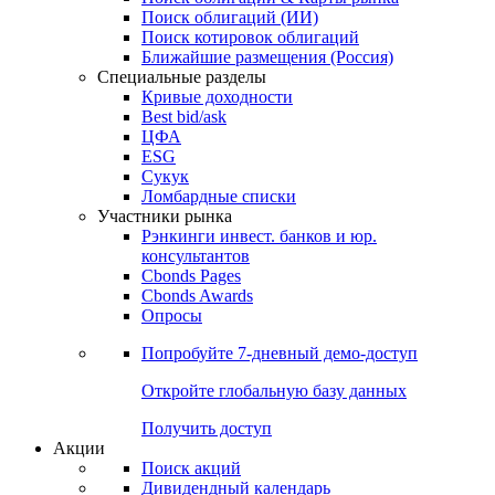
Облигации
Поиски
Поиск облигаций & Карты рынка
Поиск облигаций (ИИ)
Поиск котировок облигаций
Ближайшие размещения (Россия)
Специальные разделы
Кривые доходности
Best bid/ask
ЦФА
ESG
Сукук
Ломбардные списки
Участники рынка
Рэнкинги инвест. банков и юр.
консультантов
Cbonds Pages
Cbonds Awards
Опросы
Попробуйте
7-дневный
демо-доступ
Откройте глобальную базу данных