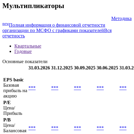
22.03.2017
разместил еврооблигации на сумму USD 400.0 млн.
со ставкой купона 5.75%.
Все новости организации
Мультипликаторы
Методика
new
Полная информация о финансовой отчетности
организации по МСФО с графиками показателей
Вся
отчетность
Квартальные
Годовые
Основные показатели
31.03.2026
31.12.2025
30.09.2025
30.06.2025
31.03.
EPS basic
Базовая
***
***
***
***
***
прибыль на
акцию
P/E
Цена/
Прибыль