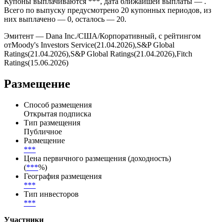
Ставка купона облигации Dana Inc. установлена на уровне
***% годовых и фиксируется по графику купонных периодов.
Купоны выплачиваются ***, дата ближайшей выплаты — .
Всего по выпуску предусмотрено 20 купонных периодов, из
них выплачено — 0, осталось — 20.
Эмитент — Dana Inc./США/Корпоративный, с рейтингом
отMoody's Investors Service(21.04.2026),S&P Global
Ratings(21.04.2026),S&P Global Ratings(21.04.2026),Fitch
Ratings(15.06.2026)
Размещение
Способ размещения
Открытая подписка
Тип размещения
Публичное
Размещение
***
Цена первичного размещения (доходность)
(
***
%)
География размещения
***