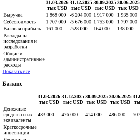
Отчет о доходах
31.03.2026
31.12.2025
30.09.2025
30.06.2025
тыс USD
тыс USD
тыс USD
тыс USD
Выручка
1 868 000
-6 204 000
1 917 000
1 935 000
Себестоимость
1 707 000
-5 676 000
1 753 000
1 797 000
Валовая прибыль
161 000
-528 000
164 000
138 000
Расходы на
исследования и
разработки
Общие и
административные
расходы
Показать все
Баланс
31.03.2026
31.12.2025
30.09.2025
30.06.2025
31.
тыс USD
тыс USD
тыс USD
тыс USD
ты
Денежные
средства и их
483 000
476 000
414 000
486 000
507