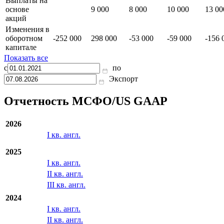
Отложенный
налог на
11 000
7 000
-41 000
-6 000
-20 0
прибыль
Выплаты на
основе
9 000
8 000
10 000
13 00
акций
Изменения в
оборотном
-252 000
298 000
-53 000
-59 000
-156 
капитале
Показать все
с
по
Экспорт
Отчетность МСФО/US GAAP
2026
I кв. англ.
2025
I кв. англ.
II кв. англ.
III кв. англ.