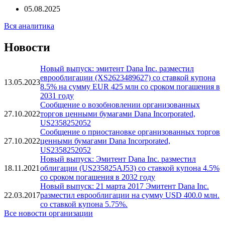
Financial Modeling Prep: Dana Inc., Q2 2025 Earnings Call
Transcript
05.08.2025
Вся аналитика
Новости
Новый выпуск: эмитент Dana Inc. разместил
еврооблигации (XS2623489627) со ставкой купона
13.05.2023
8.5% на сумму EUR 425 млн со сроком погашения в
2031 году
Сообщение о возобновлении организованных
27.10.2022
торгов ценными бумагами Dana Incorporated,
US2358252052
Сообщение о приостановке организованных торгов
27.10.2022
ценными бумагами Dana Incorporated,
US2358252052
Новый выпуск: Эмитент Dana Inc. разместил
18.11.2021
облигации (US235825AJ53) со ставкой купона 4.5%
со сроком погашения в 2032 году
Новый выпуск: 21 марта 2017 Эмитент Dana Inc.