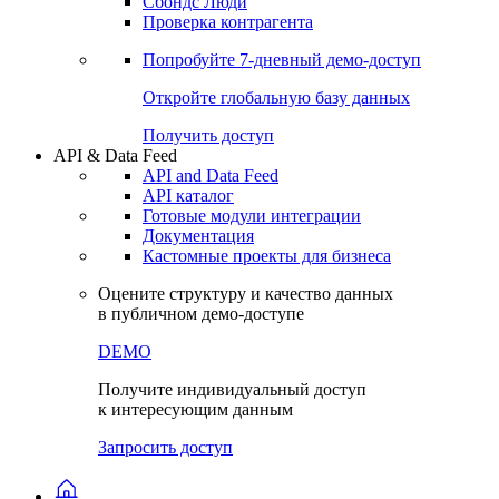
Сохраненные запросы
Виджеты акций и облигаций
Чат
Сбондс Люди
Проверка контрагента
Попробуйте
7-дневный
демо-доступ
Откройте глобальную базу данных
Получить доступ
API & Data Feed
API and Data Feed
API каталог
Готовые модули интеграции
Документация
Кастомные проекты для бизнеса
Оцените структуру и качество данных
в публичном демо-доступе
DEMO
Получите индивидуальный доступ
к интересующим данным