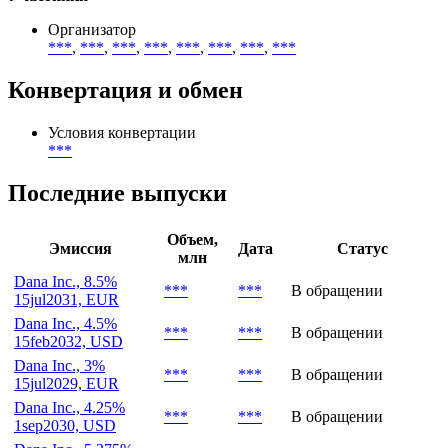
Тип инвесторов
***
Участники
Организатор
***
,
***
,
***
,
***
,
***
,
***
,
***
,
***
Конвертация и обмен
Условия конвертации
***
Последние выпуски
Объем,
Эмиссия
Дата
Статус
млн
Dana Inc., 8.5%
***
***
В обращении
15jul2031, EUR
Dana Inc., 4.5%
***
***
В обращении
15feb2032, USD
Dana Inc., 3%
***
***
В обращении