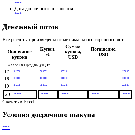
***
раз(а) в год
Валюта выплат
***
Дата погашения
***
Дата досрочного погашения
***
Денежный поток
Все расчеты произведены от минимального торгового лота
#
Сумма
Купон,
Погашение,
Окончание
купона,
%
USD
купона
USD
Показать предыдущие
17
***
***
***
***
18
***
***
***
***
19
***
***
***
***
20
***
***
***
***
***
Скачать в Excel