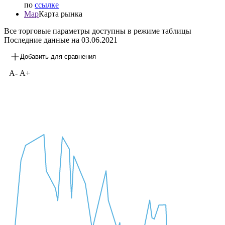
Y
График доходностей к погашению (YTM) / оферте
(YTP/YTC) облигации. Описание YTM/YTP/YTC
доступно по
ссылке
G-spread
График G-spread. Описание G-spread доступно
по
ссылке
Map
Карта рынка
Все торговые параметры доступны в режиме таблицы
Последние данные на
03.06.2021
Добавить для сравнения