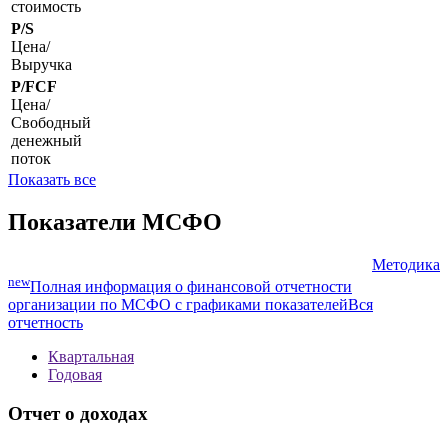
P/B
Цена/
***
***
***
***
***
Балансовая
стоимость
P/S
Цена/
Выручка
P/FCF
Цена/
Свободный
денежный
поток
Показать все
Показатели МСФО
Методика
new
Полная информация о финансовой отчетности
организации по МСФО с графиками показателей
Вся
отчетность
Квартальная
Годовая