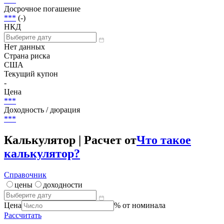
Объем
375 000 000 USD
Размещение
***
Досрочное погашение
***
(-)
НКД
Нет данных
Страна риска
США
Текущий купон
-
Цена
***
Доходность / дюрация
***
Калькулятор | Расчет от
Что такое
калькулятор?
Справочник
цены
доходности