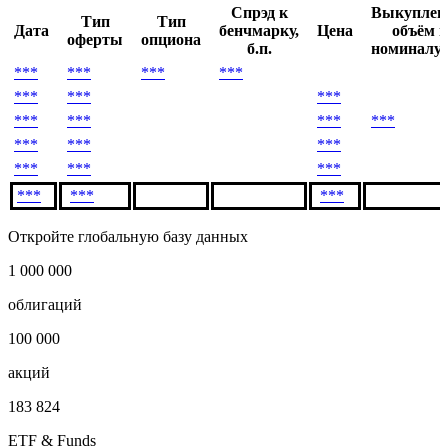
Условия досрочного выкупа
***
Спрэд к
Выкупле
Тип
Тип
Дата
бенчмарку,
Цена
объём п
оферты
опциона
б.п.
номиналу,
***
***
***
***
***
***
***
***
***
***
***
***
***
***
***
***
***
***
***
***
Откройте глобальную базу данных
1 000 000
облигаций
100 000
акций