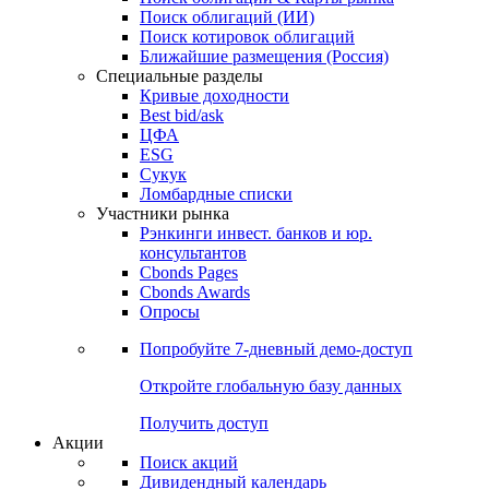
Облигации
Поиски
Поиск облигаций & Карты рынка
Поиск облигаций (ИИ)
Поиск котировок облигаций
Ближайшие размещения (Россия)
Специальные разделы
Кривые доходности
Best bid/ask
ЦФА
ESG
Сукук
Ломбардные списки
Участники рынка
Рэнкинги инвест. банков и юр.
консультантов
Cbonds Pages
Cbonds Awards
Опросы
Попробуйте
7-дневный
демо-доступ
Откройте глобальную базу данных