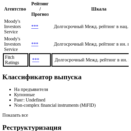
История
Показывать отозванные рейтинги
Рейтинги заёмщика
Рейтинг
Агентство
/
Шкала
Прогноз
Moody's
Investors
***
Долгосрочный Межд. рейтинг в нац. 
Service
Moody's
Investors
***
Долгосрочный Межд. рейтинг в ин. в
Service
Fitch
***
Долгосрочный Межд. рейтинг в ин. в
Ratings
Классификатор выпуска
На предъявителя
Купонные
Ранг: Undefined
Non-complex financial instruments (MiFID)