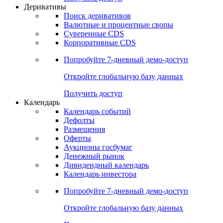
Откройте глобальную базу данных
Получить доступ
Деривативы
Поиск деривативов
Валютные и процентные свопы
Суверенные CDS
Корпоративные CDS
Попробуйте
7-дневный
демо-доступ
Откройте глобальную базу данных
Получить доступ
Календарь
Календарь событий
Дефолты
Размещения
Оферты
Аукционы госбумаг
Денежный рынок
Дивидендный календарь
Календарь инвестора