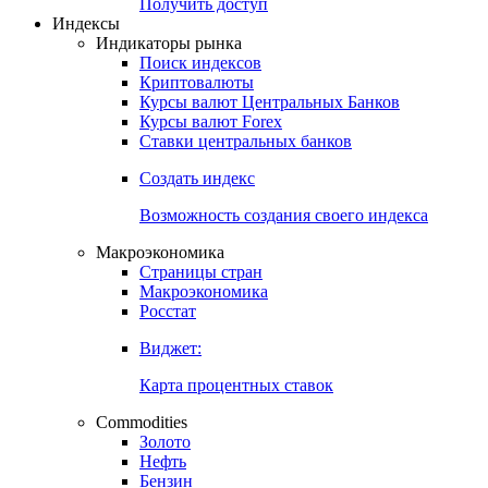
Попробуйте
7-дневный
демо-доступ
Откройте глобальную базу данных
Получить доступ
Индексы
Индикаторы рынка
Поиск индексов
Криптовалюты
Курсы валют Центральных Банков
Курсы валют Forex
Ставки центральных банков
Создать индекс
Возможность создания своего индекса
Макроэкономика
Страницы стран
Макроэкономика
Росстат
Виджет:
Карта процентных ставок