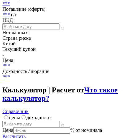
Погашена
Объем
100 000 000 USD
Размещение
***
Погашение (оферта)
***
(-)
НКД
Нет данных
Страна риска
Китай
Текущий купон
-
Цена
***
Доходность / дюрация
***
Калькулятор | Расчет от
Что такое
калькулятор?
Справочник