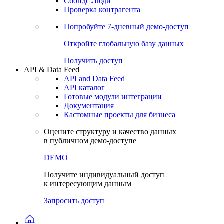
Сохраненные запросы
Виджеты акций и облигаций
Чат
Сбондс Люди
Проверка контрагента
Попробуйте
7-дневный
демо-доступ
Откройте глобальную базу данных
Получить доступ
API & Data Feed
API and Data Feed
API каталог
Готовые модули интеграции
Документация
Кастомные проекты для бизнеса
Оцените структуру и качество данных
в публичном демо-доступе
DEMO
Получите индивидуальный доступ
к интересующим данным