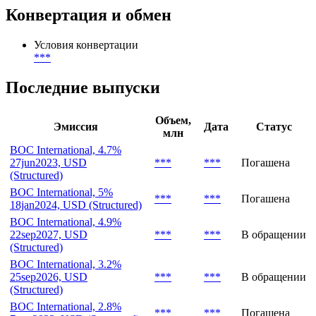
Организатор
***
Конвертация и обмен
Условия конвертации
***
Последние выпуски
Объем,
Эмиссия
Дата
Статус
млн
BOC International, 4.7%
27jun2023, USD
***
***
Погашена
(Structured)
BOC International, 5%
***
***
Погашена
18jan2024, USD (Structured)
BOC International, 4.9%
22sep2027, USD
***
***
В обращении
(Structured)
BOC International, 3.2%