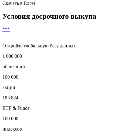
18
***
***
***
***
19
***
***
***
***
20
***
***
***
***
***
Скачать в Excel
Условия досрочного выкупа
***
Откройте глобальную базу данных
1 000 000
облигаций
100 000
акций
183 824
ETF & Funds