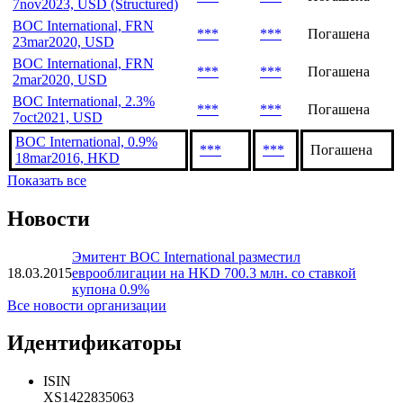
25sep2026, USD
***
***
В обращении
(Structured)
BOC International, 2.8%
***
***
Погашена
7nov2023, USD (Structured)
BOC International, FRN
***
***
Погашена
23mar2020, USD
BOC International, FRN
***
***
Погашена
2mar2020, USD
BOC International, 2.3%
***
***
Погашена
7oct2021, USD
BOC International, 0.9%
***
***
Погашена
18mar2016, HKD
Показать все
Новости
Эмитент BOC International разместил
18.03.2015
еврооблигации на HKD 700.3 млн. со ставкой
купона 0.9%
Все новости организации