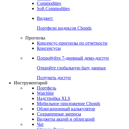
Commodities
Золото
Нефть
Бензин
Commodities
Soft Commodities
Виджет:
Портфели индексов Cbonds
Прогнозы
Консенсус-прогнозы по отчетности
Консенсусы
Попробуйте
7-дневный
демо-доступ
Откройте глобальную базу данных
Получить доступ
Инструментарий
Портфель
Watchlist
Надстройка XLS
Мобильное приложение Cbonds
Облигационный калькулятор