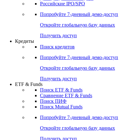
Получить доступ
Акции
Поиск акций
Дивидендный календарь
Российские IPO/SPO
Попробуйте
7-дневный
демо-доступ
Откройте глобальную базу данных
Получить доступ
Кредиты
Поиск кредитов
Попробуйте
7-дневный
демо-доступ
Откройте глобальную базу данных
Получить доступ
ETF & Funds
Поиск ETF & Funds
Сравнение ETF & Funds
Поиск ПИФ
Поиск Mutual Funds
Попробуйте
7-дневный
демо-доступ