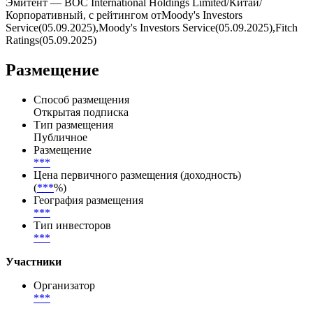
Купоны выплачиваются ***, дата ближайшей выплаты — .
Всего по выпуску предусмотрено 20 купонных периодов, из
них выплачено — 0, осталось — 20.
Эмитент — BOC International Holdings Limited/Китай/
Корпоративный, с рейтингом отMoody's Investors
Service(05.09.2025),Moody's Investors Service(05.09.2025),Fitch
Ratings(05.09.2025)
Размещение
Способ размещения
Открытая подписка
Тип размещения
Публичное
Размещение
***
Цена первичного размещения (доходность)
(
***
%)
География размещения
***
Тип инвесторов
***
Участники