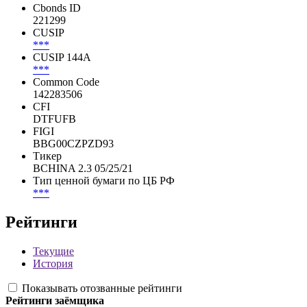
Идентификаторы
ISIN
XS1422835063
Cbonds ID
221299
CUSIP
***
CUSIP 144A
***
Common Code
142283506
CFI
DTFUFB
FIGI
BBG00CZPZD93
Тикер
BCHINA 2.3 05/25/21
Тип ценной бумаги по ЦБ РФ
***
Рейтинги
Текущие