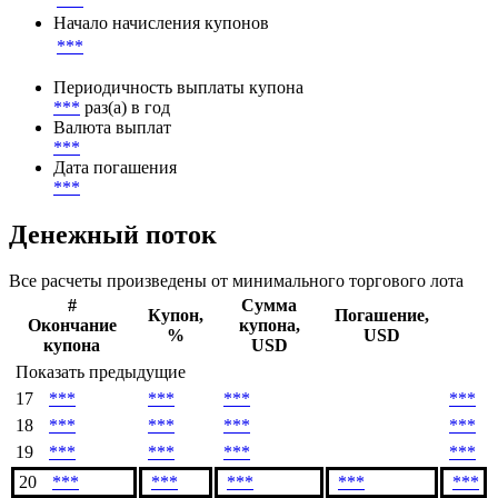
Ставка купона
***
Метод расчета НКД
***
Начало начисления купонов
***
Периодичность выплаты купона
***
раз(а) в год
Валюта выплат
***
Дата погашения
***
Денежный поток
Все расчеты произведены от минимального торгового лота
#
Сумма
Купон,
Погашение,
Окончание
купона,
%
USD
купона
USD
Показать предыдущие
17
***
***
***
***