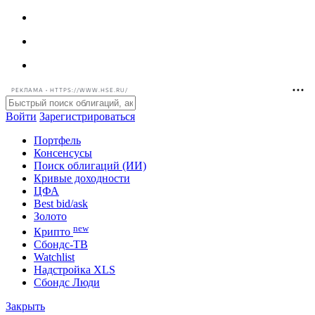
РЕКЛАМА • HTTPS://WWW.HSE.RU/
Войти
Зарегистрироваться
Портфель
Консенсусы
Поиск облигаций (ИИ)
Кривые доходности
ЦФА
Best bid/ask
Золото
new
Крипто
Сбондс-ТВ
Watchlist