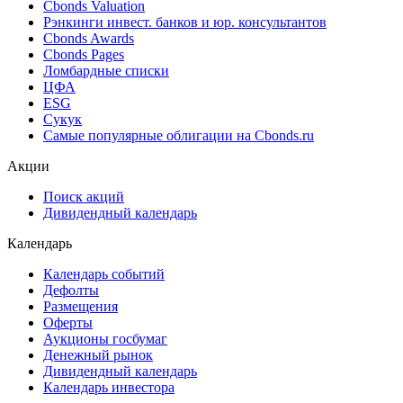
Cbonds Valuation
Рэнкинги инвест. банков и юр. консультантов
Cbonds Awards
Cbonds Pages
Ломбардные списки
ЦФА
ESG
Сукук
Самые популярные облигации на Cbonds.ru
Акции
Поиск акций
Дивидендный календарь
Календарь
Календарь событий
Дефолты
Размещения
Оферты
Аукционы госбумаг
Денежный рынок
Дивидендный календарь
Календарь инвестора