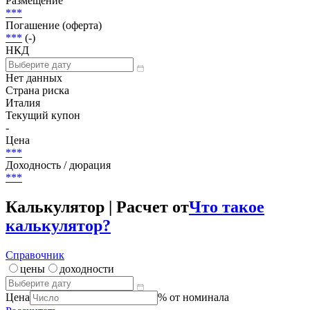
Размещение
***
Погашение (оферта)
***
(-)
НКД
Нет данных
Страна риска
Италия
Текущий купон
-
Цена
***
Доходность / дюрация
***
Калькулятор | Расчет от
Что такое
калькулятор?
Справочник
цены
доходности
Цена
% от номинала