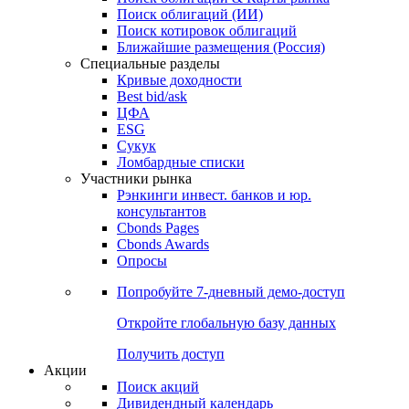
Поиск облигаций (ИИ)
Поиск котировок облигаций
Ближайшие размещения (Россия)
Специальные разделы
Кривые доходности
Best bid/ask
ЦФА
ESG
Сукук
Ломбардные списки
Участники рынка
Рэнкинги инвест. банков и юр.
консультантов
Cbonds Pages
Cbonds Awards
Опросы
Попробуйте
7-дневный
демо-доступ
Откройте глобальную базу данных
Получить доступ
Акции
Поиск акций
Дивидендный календарь