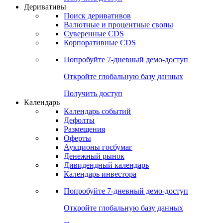
Деривативы
Поиск деривативов
Валютные и процентные свопы
Суверенные CDS
Корпоративные CDS
Попробуйте
7-дневный
демо-доступ
Откройте глобальную базу данных
Получить доступ
Календарь
Календарь событий
Дефолты
Размещения
Оферты
Аукционы госбумаг
Денежный рынок
Дивидендный календарь
Календарь инвестора
Попробуйте
7-дневный
демо-доступ
Откройте глобальную базу данных