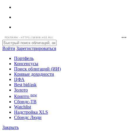
РЕКЛАМА • HTTPS://WWW.HSE.RU/
Войти
Зарегистрироваться
Портфель
Консенсусы
Поиск облигаций (ИИ)
Кривые доходности
ЦФА
Best bid/ask
Золото
new
Крипто
Сбондс-ТВ
Watchlist
Надстройка XLS
Сбондс Люди
Закрыть