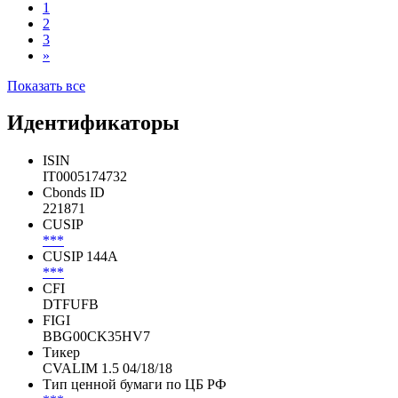
1
2
3
»
Показать все
Идентификаторы
ISIN
IT0005174732
Cbonds ID
221871
CUSIP
***
CUSIP 144A
***
CFI
DTFUFB
FIGI
BBG00CK35HV7
Тикер
CVALIM 1.5 04/18/18
Тип ценной бумаги по ЦБ РФ