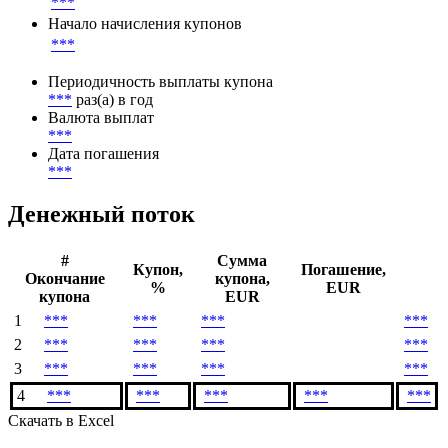
***
Начало начисления купонов
***
Периодичность выплаты купона
***
раз(а) в год
Валюта выплат
***
Дата погашения
***
Денежный поток
#
Сумма
Купон,
Погашение,
Окончание
купона,
%
EUR
купона
EUR
1
***
***
***
***
2
***
***
***
***
3
***
***
***
***
4
***
***
***
***
***
Скачать в Excel