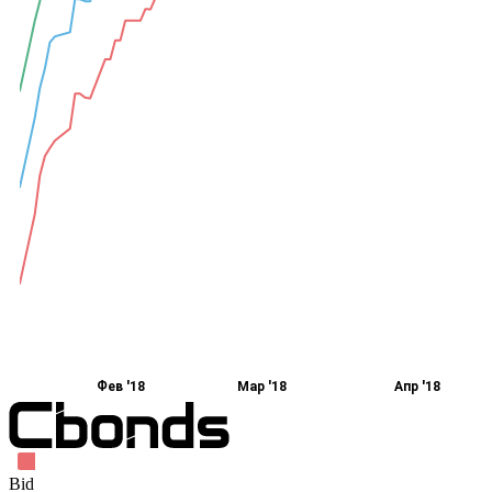
Фев '18
Мар '18
Апр '18
Bid