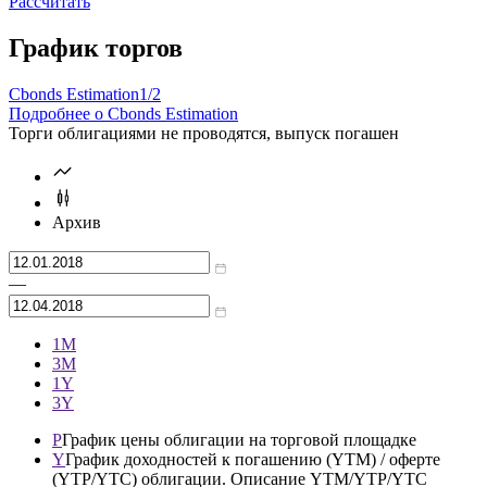
Рассчитать
График торгов
Cbonds Estimation
1/2
Подробнее о Cbonds Estimation
Торги облигациями не проводятся, выпуск погашен
Архив
—
1М
3М
1Y
3Y
P
График цены облигации на торговой площадке
Y
График доходностей к погашению (YTM) / оферте
(YTP/YTC) облигации. Описание YTM/YTP/YTC