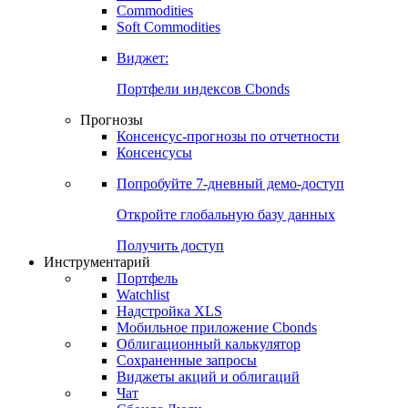
Commodities
Soft Commodities
Виджет:
Портфели индексов Cbonds
Прогнозы
Консенсус-прогнозы по отчетности
Консенсусы
Попробуйте
7-дневный
демо-доступ
Откройте глобальную базу данных
Получить доступ
Инструментарий
Портфель
Watchlist
Надстройка XLS
Мобильное приложение Cbonds
Облигационный калькулятор
Сохраненные запросы
Виджеты акций и облигаций
Чат