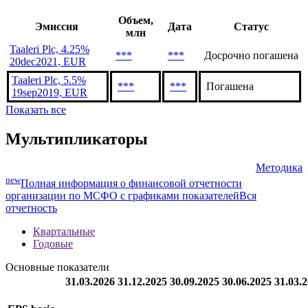
Объем,
Эмиссия
Дата
Статус
млн
Taaleri Plc, 4.25%
***
***
Досрочно погашена
20dec2021, EUR
Taaleri Plc, 5.5%
***
***
Погашена
19sep2019, EUR
Показать все
Мультипликаторы
Методика
new
Полная информация о финансовой отчетности
организации по МСФО с графиками показателей
Вся
отчетность
Квартальные
Годовые
Основные показатели
31.03.2026
31.12.2025
30.09.2025
30.06.2025
31.03.