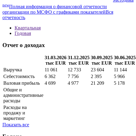
new
Полная информация о финансовой отчетности
организации по МСФО с графиками показателей
Вся
отчетность
Квартальная
Годовая
Отчет о доходах
31.03.2026
31.12.2025
30.09.2025
30.06.2025
тыс EUR
тыс EUR
тыс EUR
тыс EUR
Выручка
11 061
12 733
23 604
11 144
Себестоимость
6 362
7 756
2 395
5 966
Валовая прибыль
4 699
4 977
21 209
5 178
Общие и
административные
расходы
Расходы на
продажу и
маркетинг
Показать все