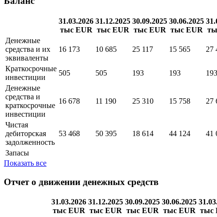
Баланс
31.03.2026
31.12.2025
30.09.2025
30.06.2025
31.
тыс EUR
тыс EUR
тыс EUR
тыс EUR
ты
Денежные
средства и их
16 173
10 685
25 117
15 565
27 
эквиваленты
Краткосрочные
505
505
193
193
19
инвестиции
Денежные
средства и
16 678
11 190
25 310
15 758
27 
краткосрочные
инвестиции
Чистая
дебиторская
53 468
50 395
18 614
44 124
41 
задолженность
Запасы
Показать все
Отчет о движении денежных средств
31.03.2026
31.12.2025
30.09.2025
30.06.2025
31.03
тыс EUR
тыс EUR
тыс EUR
тыс EUR
тыс