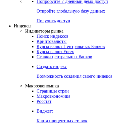
Попробуйте
7-дневный
демо-доступ
Откройте глобальную базу данных
Получить доступ
Индексы
Индикаторы рынка
Поиск индексов
Криптовалюты
Курсы валют Центральных Банков
Курсы валют Forex
Ставки центральных банков
Создать индекс
Возможность создания своего индекса
Макроэкономика
Страницы стран
Макроэкономика
Росстат
Виджет:
Карта процентных ставок