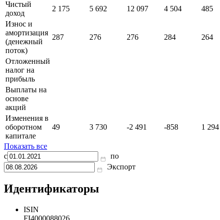
Чистый
2 175
5 692
12 097
4 504
485
доход
Износ и
амортизация
287
276
276
284
264
(денежный
поток)
Отложенный
налог на
прибыль
Выплаты на
основе
акций
Изменения в
оборотном
49
3 730
-2 491
-858
1 294
капитале
Показать все
с
по
Экспорт
Идентификаторы
ISIN
FI4000088026