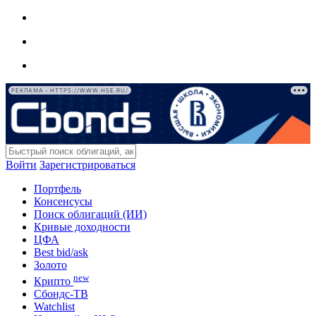
РЕКЛАМА • HTTPS://WWW.HSE.RU/
Войти
Зарегистрироваться
Портфель
Консенсусы
Поиск облигаций (ИИ)
Кривые доходности
ЦФА
Best bid/ask
Золото
new
Крипто
Сбондс-ТВ
Watchlist