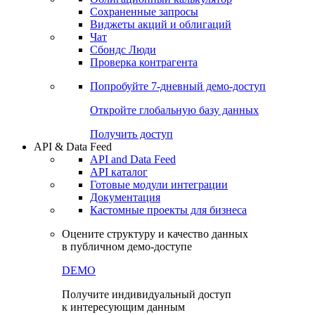
Сохраненные запросы
Виджеты акций и облигаций
Чат
Сбондс Люди
Проверка контрагента
Попробуйте
7-дневный
демо-доступ
Откройте глобальную базу данных
Получить доступ
API & Data Feed
API and Data Feed
API каталог
Готовые модули интеграции
Документация
Кастомные проекты для бизнеса
Оцените структуру и качество данных
в публичном демо-доступе
DEMO
Получите индивидуальный доступ
к интересующим данным