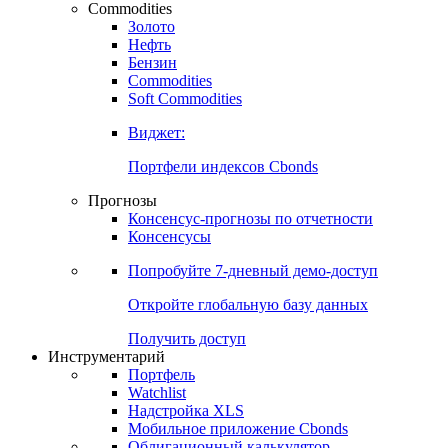
Commodities
Золото
Нефть
Бензин
Commodities
Soft Commodities
Виджет:
Портфели индексов Cbonds
Прогнозы
Консенсус-прогнозы по отчетности
Консенсусы
Попробуйте
7-дневный
демо-доступ
Откройте глобальную базу данных
Получить доступ
Инструментарий
Портфель
Watchlist
Надстройка XLS
Мобильное приложение Cbonds
Облигационный калькулятор