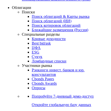
Облигации
Поиски
Поиск облигаций & Карты рынка
Поиск облигаций (ИИ)
Поиск котировок облигаций
Ближайшие размещения (Россия)
Специальные разделы
Кривые доходности
Best bid/ask
ЦФА
ESG
Сукук
Ломбардные списки
Участники рынка
Рэнкинги инвест. банков и юр.
консультантов
Cbonds Pages
Cbonds Awards
Опросы
Попробуйте
7-дневный
демо-доступ
Откройте глобальную базу данных