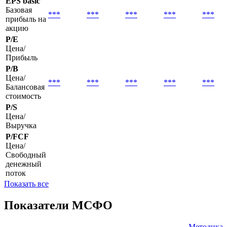
EPS basic
Базовая
***
***
***
***
***
прибыль на
акцию
P/E
Цена/
Прибыль
P/B
Цена/
***
***
***
***
***
Балансовая
стоимость
P/S
Цена/
Выручка
P/FCF
Цена/
Свободный
денежный
поток
Показать все
Показатели МСФО
Методика