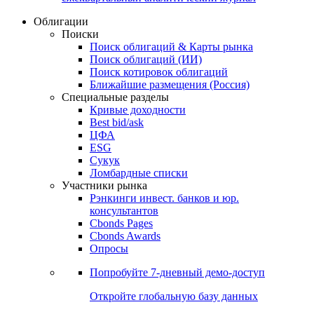
Облигации
Поиски
Поиск облигаций & Карты рынка
Поиск облигаций (ИИ)
Поиск котировок облигаций
Ближайшие размещения (Россия)
Специальные разделы
Кривые доходности
Best bid/ask
ЦФА
ESG
Сукук
Ломбардные списки
Участники рынка
Рэнкинги инвест. банков и юр.
консультантов
Cbonds Pages
Cbonds Awards
Опросы
Попробуйте
7-дневный
демо-доступ
Откройте глобальную базу данных