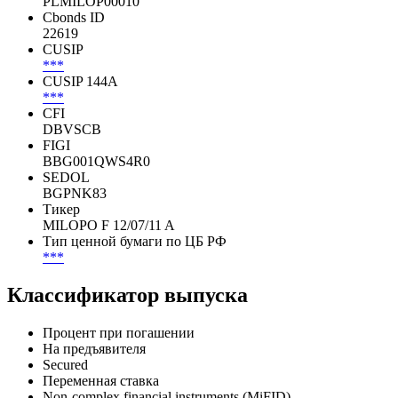
PLMILOP00010
Cbonds ID
22619
CUSIP
***
CUSIP 144A
***
CFI
DBVSCB
FIGI
BBG001QWS4R0
SEDOL
BGPNK83
Тикер
MILOPO F 12/07/11 A
Тип ценной бумаги по ЦБ РФ
***
Классификатор выпуска
Процент при погашении
На предъявителя
Secured
Переменная ставка
Non-complex financial instruments (MiFID)