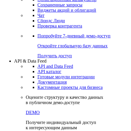
Сохраненные запросы
Виджеты акций и облигаций
Чат
Сбондс Люди
Проверка контрагента
Попробуйте
7-дневный
демо-доступ
Откройте глобальную базу данных
Получить доступ
API & Data Feed
API and Data Feed
API каталог
Готовые модули интеграции
Документация
Кастомные проекты для бизнеса
Оцените структуру и качество данных
в публичном демо-доступе
DEMO
Получите индивидуальный доступ
к интересующим данным