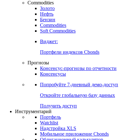
Commodities
Золото
Нефть
Бензин
Commodities
Soft Commodities
Виджет:
Портфели индексов Cbonds
Прогнозы
Консенсус-прогнозы по отчетности
Консенсусы
Попробуйте
7-дневный
демо-доступ
Откройте глобальную базу данных
Получить доступ
Инструментарий
Портфель
Watchlist
Надстройка XLS
Мобильное приложение Cbonds
Облигационный калькулятор