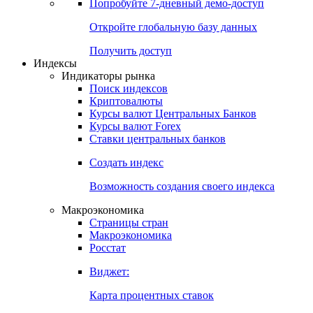
Попробуйте
7-дневный
демо-доступ
Откройте глобальную базу данных
Получить доступ
Индексы
Индикаторы рынка
Поиск индексов
Криптовалюты
Курсы валют Центральных Банков
Курсы валют Forex
Ставки центральных банков
Создать индекс
Возможность создания своего индекса
Макроэкономика
Страницы стран
Макроэкономика
Росстат
Виджет:
Карта процентных ставок