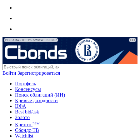
РЕКЛАМА • HTTPS://WWW.HSE.RU/
Войти
Зарегистрироваться
Портфель
Консенсусы
Поиск облигаций (ИИ)
Кривые доходности
ЦФА
Best bid/ask
Золото
new
Крипто
Сбондс-ТВ
Watchlist