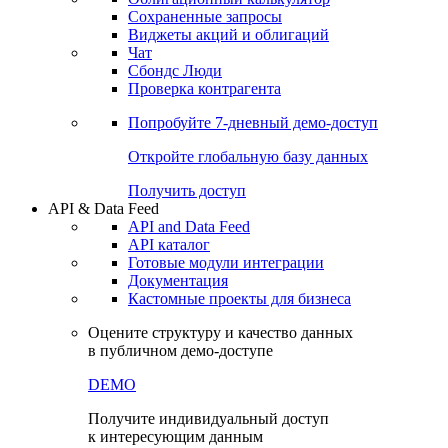
Сохраненные запросы
Виджеты акций и облигаций
Чат
Сбондс Люди
Проверка контрагента
Попробуйте
7-дневный
демо-доступ
Откройте глобальную базу данных
Получить доступ
API & Data Feed
API and Data Feed
API каталог
Готовые модули интеграции
Документация
Кастомные проекты для бизнеса
Оцените структуру и качество данных
в публичном демо-доступе
DEMO
Получите индивидуальный доступ
к интересующим данным