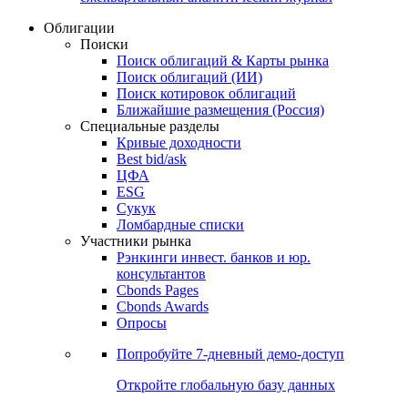
Облигации
Поиски
Поиск облигаций & Карты рынка
Поиск облигаций (ИИ)
Поиск котировок облигаций
Ближайшие размещения (Россия)
Специальные разделы
Кривые доходности
Best bid/ask
ЦФА
ESG
Сукук
Ломбардные списки
Участники рынка
Рэнкинги инвест. банков и юр.
консультантов
Cbonds Pages
Cbonds Awards
Опросы
Попробуйте
7-дневный
демо-доступ
Откройте глобальную базу данных