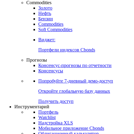
Commodities
Золото
Нефть
Бензин
Commodities
Soft Commodities
Виджет:
Портфели индексов Cbonds
Прогнозы
Консенсус-прогнозы по отчетности
Консенсусы
Попробуйте
7-дневный
демо-доступ
Откройте глобальную базу данных
Получить доступ
Инструментарий
Портфель
Watchlist
Надстройка XLS
Мобильное приложение Cbonds
Облигационный калькулятор