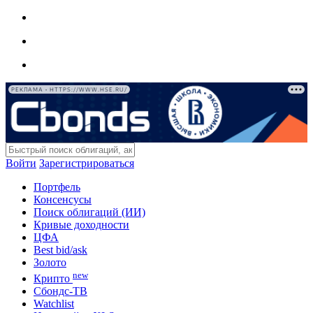
РЕКЛАМА • HTTPS://WWW.HSE.RU/
Войти
Зарегистрироваться
Портфель
Консенсусы
Поиск облигаций (ИИ)
Кривые доходности
ЦФА
Best bid/ask
Золото
new
Крипто
Сбондс-ТВ
Watchlist