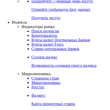
Попробуйте
7-дневный
демо-доступ
Откройте глобальную базу данных
Получить доступ
Индексы
Индикаторы рынка
Поиск индексов
Криптовалюты
Курсы валют Центральных Банков
Курсы валют Forex
Ставки центральных банков
Создать индекс
Возможность создания своего индекса
Макроэкономика
Страницы стран
Макроэкономика
Росстат
Виджет:
Карта процентных ставок