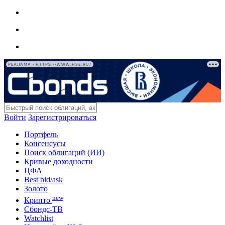
РЕКЛАМА • HTTPS://WWW.HSE.RU/
Войти
Зарегистрироваться
Портфель
Консенсусы
Поиск облигаций (ИИ)
Кривые доходности
ЦФА
Best bid/ask
Золото
new
Крипто
Сбондс-ТВ
Watchlist