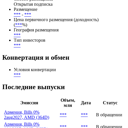
Открытая подписка
Размещение
***
-
***
Цена первичного размещения (доходность)
(
***
%)
География размещения
***
Тип инвесторов
***
Конвертация и обмен
Условия конвертации
***
Последние выпуски
Объем,
Эмиссия
Дата
Статус
млн
Армения, Bills 0%
***
***
В обращении
2aug2027, AMD (364D)
Армения, Bills 0%
***
***
В обращении