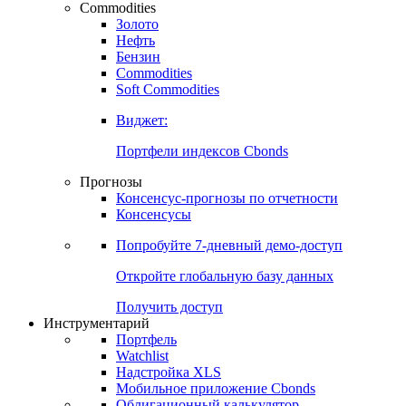
Commodities
Золото
Нефть
Бензин
Commodities
Soft Commodities
Виджет:
Портфели индексов Cbonds
Прогнозы
Консенсус-прогнозы по отчетности
Консенсусы
Попробуйте
7-дневный
демо-доступ
Откройте глобальную базу данных
Получить доступ
Инструментарий
Портфель
Watchlist
Надстройка XLS
Мобильное приложение Cbonds
Облигационный калькулятор