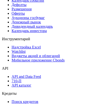
Календарь событий
Дефолты
Размещения
Оферты
Аукционы госбумаг
Денежный рынок
Дивидендный календарь
Календарь инвестора
Инструментарий
Надстройка Excel
Watchlist
Виджеты акций и облигаций
Мобильное приложение Cbonds
API
API and Data Feed
710-П
API каталог
Кредиты
Поиск кредитов