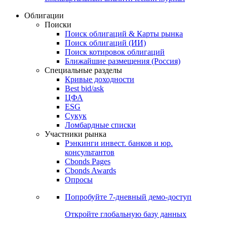
Облигации
Поиски
Поиск облигаций & Карты рынка
Поиск облигаций (ИИ)
Поиск котировок облигаций
Ближайшие размещения (Россия)
Специальные разделы
Кривые доходности
Best bid/ask
ЦФА
ESG
Сукук
Ломбардные списки
Участники рынка
Рэнкинги инвест. банков и юр.
консультантов
Cbonds Pages
Cbonds Awards
Опросы
Попробуйте
7-дневный
демо-доступ
Откройте глобальную базу данных