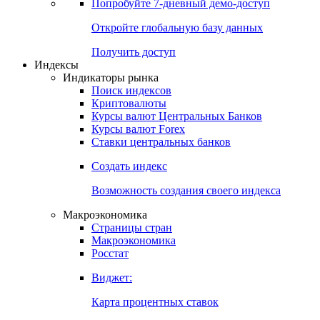
Попробуйте
7-дневный
демо-доступ
Откройте глобальную базу данных
Получить доступ
Индексы
Индикаторы рынка
Поиск индексов
Криптовалюты
Курсы валют Центральных Банков
Курсы валют Forex
Ставки центральных банков
Создать индекс
Возможность создания своего индекса
Макроэкономика
Страницы стран
Макроэкономика
Росстат
Виджет:
Карта процентных ставок