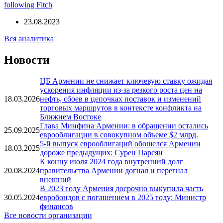
following Fitch
23.08.2023
Вся аналитика
Новости
ЦБ Армении не снижает ключевую ставку ожидая
ускорения инфляции из-за резкого роста цен на
18.03.2026
нефть, сбоев в цепочках поставок и изменений
торговых маршрутов в контексте конфликта на
Ближнем Востоке
Глава Минфина Армении: в обращении остались
25.09.2025
еврооблигации в совокупном объеме $2 млрд.
5-й выпуск еврооблигаций обошелся Армении
18.03.2025
дороже предыдущих: Сурен Парсян
К концу июля 2024 года внутренний долг
20.08.2024
правительства Армении догнал и перегнал
внешний
В 2023 году Армения досрочно выкупила часть
30.05.2024
евробондов с погашением в 2025 году: Министр
финансов
Все новости организации