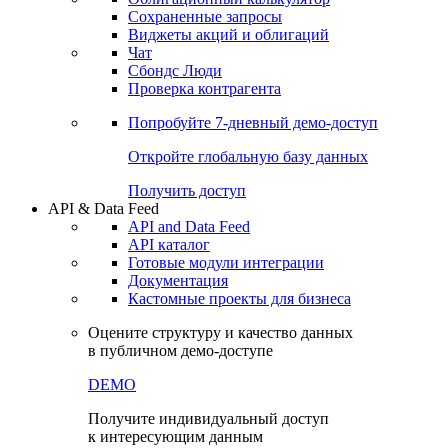
Сохраненные запросы
Виджеты акций и облигаций
Чат
Сбондс Люди
Проверка контрагента
Попробуйте
7-дневный
демо-доступ
Откройте глобальную базу данных
Получить доступ
API & Data Feed
API and Data Feed
API каталог
Готовые модули интеграции
Документация
Кастомные проекты для бизнеса
Оцените структуру и качество данных
в публичном демо-доступе
DEMO
Получите индивидуальный доступ
к интересующим данным