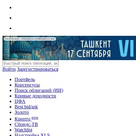
РЕКЛАМА • CBONDS-CONGRESS.RU
Войти
Зарегистрироваться
Портфель
Консенсусы
Поиск облигаций (ИИ)
Кривые доходности
ЦФА
Best bid/ask
Золото
new
Крипто
Сбондс-ТВ
Watchlist
Надстройка XLS