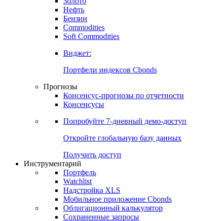
Золото
Нефть
Бензин
Commodities
Soft Commodities
Виджет:
Портфели индексов Cbonds
Прогнозы
Консенсус-прогнозы по отчетности
Консенсусы
Попробуйте
7-дневный
демо-доступ
Откройте глобальную базу данных
Получить доступ
Инструментарий
Портфель
Watchlist
Надстройка XLS
Мобильное приложение Cbonds
Облигационный калькулятор
Сохраненные запросы