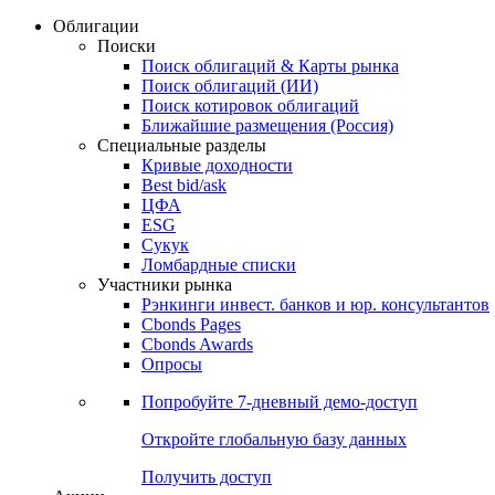
Облигации
Поиски
Поиск облигаций & Карты рынка
Поиск облигаций (ИИ)
Поиск котировок облигаций
Ближайшие размещения (Россия)
Специальные разделы
Кривые доходности
Best bid/ask
ЦФА
ESG
Сукук
Ломбардные списки
Участники рынка
Рэнкинги инвест. банков и юр. консультантов
Cbonds Pages
Cbonds Awards
Опросы
Попробуйте
7-дневный
демо-доступ
Откройте глобальную базу данных
Получить доступ