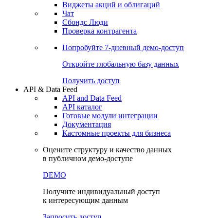
Виджеты акций и облигаций
Чат
Сбондс Люди
Проверка контрагента
Попробуйте
7-дневный
демо-доступ
Откройте глобальную базу данных
Получить доступ
API & Data Feed
API and Data Feed
API каталог
Готовые модули интеграции
Документация
Кастомные проекты для бизнеса
Оцените структуру и качество данных
в публичном демо-доступе
DEMO
Получите индивидуальный доступ
к интересующим данным
Запросить доступ