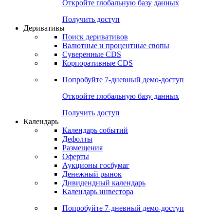
Откройте глобальную базу данных
Получить доступ
Деривативы
Поиск деривативов
Валютные и процентные свопы
Суверенные CDS
Корпоративные CDS
Попробуйте
7-дневный
демо-доступ
Откройте глобальную базу данных
Получить доступ
Календарь
Календарь событий
Дефолты
Размещения
Оферты
Аукционы госбумаг
Денежный рынок
Дивидендный календарь
Календарь инвестора
Попробуйте
7-дневный
демо-доступ