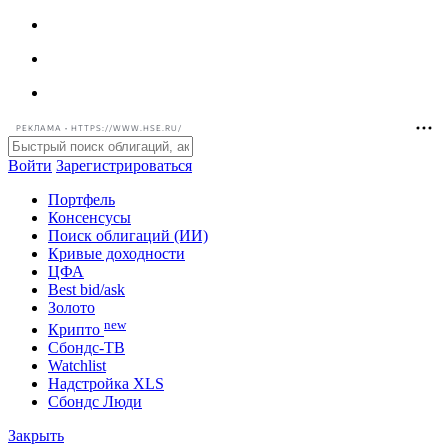
РЕКЛАМА • HTTPS://WWW.HSE.RU/
Войти
Зарегистрироваться
Портфель
Консенсусы
Поиск облигаций (ИИ)
Кривые доходности
ЦФА
Best bid/ask
Золото
new
Крипто
Сбондс-ТВ
Watchlist