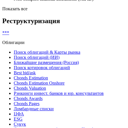
Дисконтные
Ранг: Undefined
Bills
Non-complex financial instruments (MiFID)
Показать все
Реструктуризация
***
Облигации
Поиск облигаций & Карты рынка
Поиск облигаций (ИИ)
Ближайшие размещения (Россия)
Поиск котировок облигаций
Best bid/ask
Cbonds Estimation
Cbonds Estimation Onshore
Cbonds Valuation
Рэнкинги инвест. банков и юр. консультантов
Cbonds Awards
Cbonds Pages