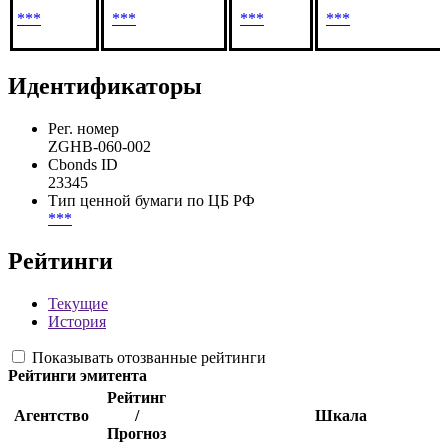
Доля
Доля в
Связанное
Подтверждающи
обыкновенных
уставном
лицо
документы
акций
капитале
***
***
***
***
Идентификаторы
Рег. номер
ZGHB-060-002
Cbonds ID
23345
Тип ценной бумаги по ЦБ РФ
***
Рейтинги
Текущие
История
Показывать отозванные рейтинги
Рейтинги эмитента