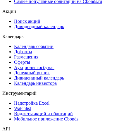
Ломбардные списки
ЦФА
ESG
Сукук
Самые популярные облигации на Cbonds.ru
Акции
Поиск акций
Дивидендный календарь
Календарь
Календарь событий
Дефолты
Размещения
Оферты
Аукционы госбумаг
Денежный рынок
Дивидендный календарь
Календарь инвестора
Инструментарий
Надстройка Excel
Watchlist