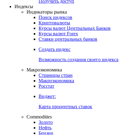
Попробуйте
7-дневный
демо-доступ
Откройте глобальную базу данных
Получить доступ
Индексы
Индикаторы рынка
Поиск индексов
Криптовалюты
Курсы валют Центральных Банков
Курсы валют Forex
Ставки центральных банков
Создать индекс
Возможность создания своего индекса
Макроэкономика
Страницы стран
Макроэкономика
Росстат
Виджет:
Карта процентных ставок