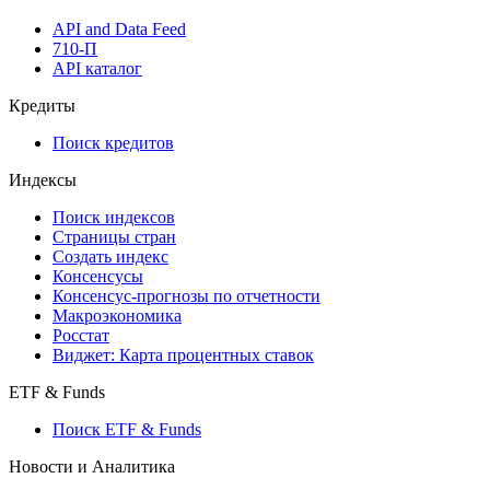
Виджеты акций и облигаций
Мобильное приложение Cbonds
API
API and Data Feed
710-П
API каталог
Кредиты
Поиск кредитов
Индексы
Поиск индексов
Страницы стран
Создать индекс
Консенсусы
Консенсус-прогнозы по отчетности
Макроэкономика
Росстат
Виджет: Карта процентных ставок
ETF & Funds