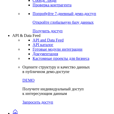
Сохраненные запросы
Виджеты акций и облигаций
Чат
Сбондс Люди
Проверка контрагента
Попробуйте
7-дневный
демо-доступ
Откройте глобальную базу данных
Получить доступ
API & Data Feed
API and Data Feed
API каталог
Готовые модули интеграции
Документация
Кастомные проекты для бизнеса
Оцените структуру и качество данных
в публичном демо-доступе
DEMO
Получите индивидуальный доступ
к интересующим данным