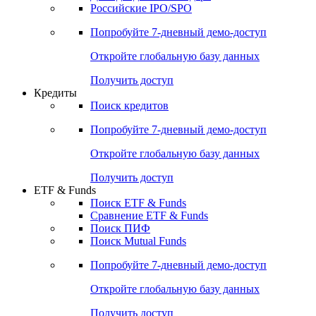
Получить доступ
Акции
Поиск акций
Дивидендный календарь
Российские IPO/SPO
Попробуйте
7-дневный
демо-доступ
Откройте глобальную базу данных
Получить доступ
Кредиты
Поиск кредитов
Попробуйте
7-дневный
демо-доступ
Откройте глобальную базу данных
Получить доступ
ETF & Funds
Поиск ETF & Funds
Сравнение ETF & Funds
Поиск ПИФ
Поиск Mutual Funds
Попробуйте
7-дневный
демо-доступ