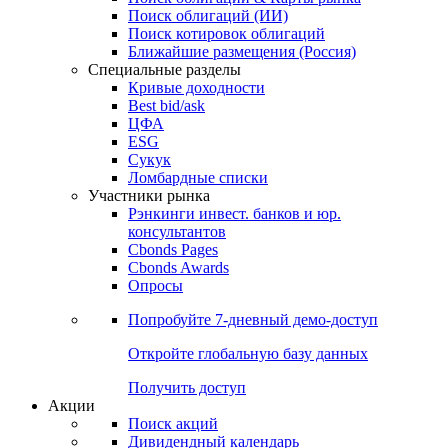
Облигации
Поиски
Поиск облигаций & Карты рынка
Поиск облигаций (ИИ)
Поиск котировок облигаций
Ближайшие размещения (Россия)
Специальные разделы
Кривые доходности
Best bid/ask
ЦФА
ESG
Сукук
Ломбардные списки
Участники рынка
Рэнкинги инвест. банков и юр.
консультантов
Cbonds Pages
Cbonds Awards
Опросы
Попробуйте
7-дневный
демо-доступ
Откройте глобальную базу данных