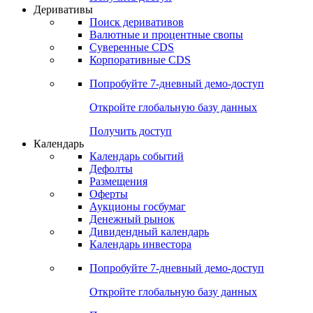
Откройте глобальную базу данных
Получить доступ
Деривативы
Поиск деривативов
Валютные и процентные свопы
Суверенные CDS
Корпоративные CDS
Попробуйте
7-дневный
демо-доступ
Откройте глобальную базу данных
Получить доступ
Календарь
Календарь событий
Дефолты
Размещения
Оферты
Аукционы госбумаг
Денежный рынок
Дивидендный календарь
Календарь инвестора