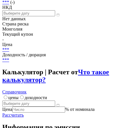
1 000 000 000 MNT
Размещение
***
Погашение (оферта)
***
(-)
НКД
Нет данных
Страна риска
Монголия
Текущий купон
-
Цена
***
Доходность / дюрация
***
Калькулятор | Расчет от
Что такое
калькулятор?
Справочник
цены
доходности