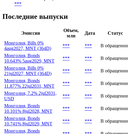
Конвертация и обмен
Условия конвертации
***
Последние выпуски
Объем,
Эмиссия
Дата
Статус
млн
Монголия, Bills 0%
***
***
В обращении
4aug2027, MNT (364D)
Монголия, Bonds
***
***
В обращении
10.643% 5aug2029, MNT
Монголия, Bills 0%
***
***
В обращении
21jul2027, MNT (364D)
Монголия, Bonds
***
***
В обращении
11.877% 22jul2031, MNT
Монголия, 7.2% 2jul2031,
***
***
В обращении
USD
Монголия, Bonds
***
***
В обращении
10.101% 8jul2028, MNT