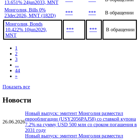
Монголия, Bonds
***
***
В обращении
10.741% 8jul2029, MNT
Монголия, Bonds
***
***
В обращении
13.651% 24jun2033, MNT
Монголия, Bills 0%
***
***
В обращении
23dec2026, MNT (182D)
Монголия, Bonds
10.422% 10jun2029,
***
***
В обращении
MNT
1
2
3
...
44
»
Показать все
Новости
Новый выпуск: эмитент Монголия разместил