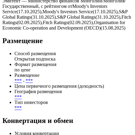
Купоны выплачиваются , дата ближайшей выплаты — . Всего
по выпуску предусмотрено 0 купонных периодов, из них
выплачено — 0, осталось — 0.
Эмитент — Министерство финансов Монголии/Монголия/
Государственный, с рейтингом отMoody's Investors
Service(17.10.2025),Moody's Investors Service(17.10.2025),S&P
Global Ratings(31.10.2025),S&P Global Ratings(31.10.2025),Fitch
Ratings(02.09.2025),Fitch Ratings(02.09.2025),Organisation for
Economic Co-operation and Development (OECD)(15.08.2025)
Размещение
Способ размещения
Открытая подписка
Формат размещения
по цене
Размещение
***
-
***
Цена первичного размещения (доходность)
География размещения
***
Тип инвесторов
***