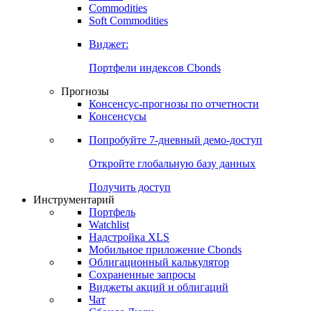
Commodities
Золото
Нефть
Бензин
Commodities
Soft Commodities
Виджет:
Портфели индексов Cbonds
Прогнозы
Консенсус-прогнозы по отчетности
Консенсусы
Попробуйте
7-дневный
демо-доступ
Откройте глобальную базу данных
Получить доступ
Инструментарий
Портфель
Watchlist
Надстройка XLS
Мобильное приложение Cbonds
Облигационный калькулятор