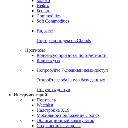
Золото
Нефть
Бензин
Commodities
Soft Commodities
Виджет:
Портфели индексов Cbonds
Прогнозы
Консенсус-прогнозы по отчетности
Консенсусы
Попробуйте
7-дневный
демо-доступ
Откройте глобальную базу данных
Получить доступ
Инструментарий
Портфель
Watchlist
Надстройка XLS
Мобильное приложение Cbonds
Облигационный калькулятор
Сохраненные запросы