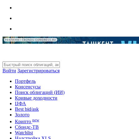
РЕКЛАМА • CBONDS-CONGRESS.RU
Войти
Зарегистрироваться
Портфель
Консенсусы
Поиск облигаций (ИИ)
Кривые доходности
ЦФА
Best bid/ask
Золото
new
Крипто
Сбондс-ТВ
Watchlist
Надстройка XLS