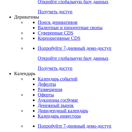
Откройте глобальную базу данных
Получить доступ
Деривативы
Поиск деривативов
Валютные и процентные свопы
Суверенные CDS
Корпоративные CDS
Попробуйте
7-дневный
демо-доступ
Откройте глобальную базу данных
Получить доступ
Календарь
Календарь событий
Дефолты
Размещения
Оферты
Аукционы госбумаг
Денежный рынок
Дивидендный календарь
Календарь инвестора
Попробуйте
7-дневный
демо-доступ