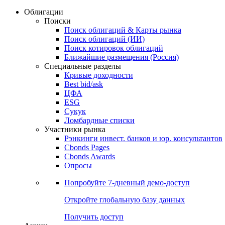
Облигации
Поиски
Поиск облигаций & Карты рынка
Поиск облигаций (ИИ)
Поиск котировок облигаций
Ближайшие размещения (Россия)
Специальные разделы
Кривые доходности
Best bid/ask
ЦФА
ESG
Сукук
Ломбардные списки
Участники рынка
Рэнкинги инвест. банков и юр. консультантов
Cbonds Pages
Cbonds Awards
Опросы
Попробуйте
7-дневный
демо-доступ
Откройте глобальную базу данных
Получить доступ