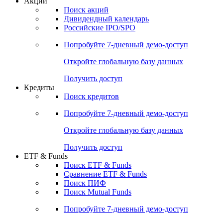
Акции
Поиск акций
Дивидендный календарь
Российские IPO/SPO
Попробуйте
7-дневный
демо-доступ
Откройте глобальную базу данных
Получить доступ
Кредиты
Поиск кредитов
Попробуйте
7-дневный
демо-доступ
Откройте глобальную базу данных
Получить доступ
ETF & Funds
Поиск ETF & Funds
Сравнение ETF & Funds
Поиск ПИФ
Поиск Mutual Funds
Попробуйте
7-дневный
демо-доступ