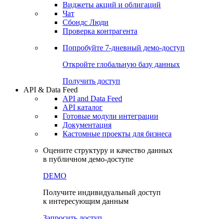
Виджеты акций и облигаций
Чат
Сбондс Люди
Проверка контрагента
Попробуйте
7-дневный
демо-доступ
Откройте глобальную базу данных
Получить доступ
API & Data Feed
API and Data Feed
API каталог
Готовые модули интеграции
Документация
Кастомные проекты для бизнеса
Оцените структуру и качество данных
в публичном демо-доступе
DEMO
Получите индивидуальный доступ
к интересующим данным
Запросить доступ