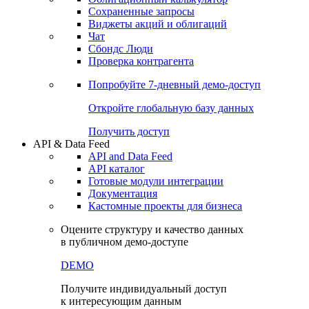
Сохраненные запросы
Виджеты акций и облигаций
Чат
Сбондс Люди
Проверка контрагента
Попробуйте
7-дневный
демо-доступ
Откройте глобальную базу данных
Получить доступ
API & Data Feed
API and Data Feed
API каталог
Готовые модули интеграции
Документация
Кастомные проекты для бизнеса
Оцените структуру и качество данных
в публичном демо-доступе
DEMO
Получите индивидуальный доступ
к интересующим данным