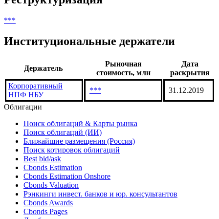
***
Институциональные держатели
Рыночная
Дата
Держатель
стоимость, млн
раскрытия
Корпоративный
***
31.12.2019
НПФ НБУ
Облигации
Поиск облигаций & Карты рынка
Поиск облигаций (ИИ)
Ближайшие размещения (Россия)
Поиск котировок облигаций
Best bid/ask
Cbonds Estimation
Cbonds Estimation Onshore
Cbonds Valuation
Рэнкинги инвест. банков и юр. консультантов
Cbonds Awards
Cbonds Pages