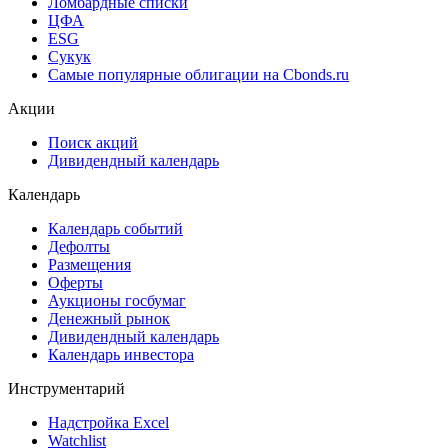
Ломбардные списки
ЦФА
ESG
Сукук
Самые популярные облигации на Cbonds.ru
Акции
Поиск акций
Дивидендный календарь
Календарь
Календарь событий
Дефолты
Размещения
Оферты
Аукционы госбумаг
Денежный рынок
Дивидендный календарь
Календарь инвестора
Инструментарий
Надстройка Excel
Watchlist