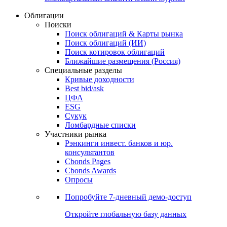
Облигации
Поиски
Поиск облигаций & Карты рынка
Поиск облигаций (ИИ)
Поиск котировок облигаций
Ближайшие размещения (Россия)
Специальные разделы
Кривые доходности
Best bid/ask
ЦФА
ESG
Сукук
Ломбардные списки
Участники рынка
Рэнкинги инвест. банков и юр.
консультантов
Cbonds Pages
Cbonds Awards
Опросы
Попробуйте
7-дневный
демо-доступ
Откройте глобальную базу данных