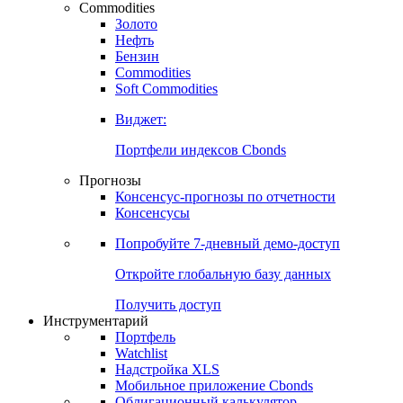
Commodities
Золото
Нефть
Бензин
Commodities
Soft Commodities
Виджет:
Портфели индексов Cbonds
Прогнозы
Консенсус-прогнозы по отчетности
Консенсусы
Попробуйте
7-дневный
демо-доступ
Откройте глобальную базу данных
Получить доступ
Инструментарий
Портфель
Watchlist
Надстройка XLS
Мобильное приложение Cbonds
Облигационный калькулятор