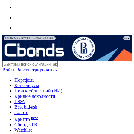
РЕКЛАМА • HTTPS://WWW.HSE.RU/
Войти
Зарегистрироваться
Портфель
Консенсусы
Поиск облигаций (ИИ)
Кривые доходности
ЦФА
Best bid/ask
Золото
new
Крипто
Сбондс-ТВ
Watchlist