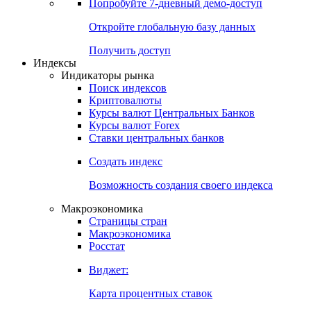
Попробуйте
7-дневный
демо-доступ
Откройте глобальную базу данных
Получить доступ
Индексы
Индикаторы рынка
Поиск индексов
Криптовалюты
Курсы валют Центральных Банков
Курсы валют Forex
Ставки центральных банков
Создать индекс
Возможность создания своего индекса
Макроэкономика
Страницы стран
Макроэкономика
Росстат
Виджет:
Карта процентных ставок