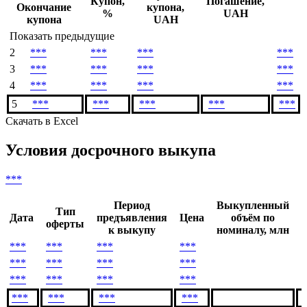
Купон,
Погашение,
Окончание
купона,
%
UAH
купона
UAH
Показать предыдущие
2
***
***
***
***
3
***
***
***
***
4
***
***
***
***
5
***
***
***
***
***
Скачать в Excel
Условия досрочного выкупа
***
Период
Выкупленный
Тип
Дата
предъявления
Цена
объём по
оферты
к выкупу
номиналу, млн
***
***
***
***
*
***
***
***
***
*
***
***
***
***
*
***
***
***
***