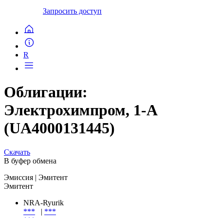
Запросить доступ
R
Облигации:
Электрохимпром, 1-A
(UA4000131445)
Скачать
В буфер обмена
Эмиссия
| Эмитент
Эмитент
NRA-Ryurik
***
|
***