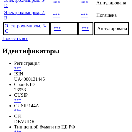
Электрохимпром, 3-
***
***
Аннулирована
D
Электрохимпром, 2-
***
***
Погашена
B
Электрохимпром, 3-
***
***
Аннулирована
C
Показать все
Идентификаторы
Регистрация
***
ISIN
UA4000131445
Cbonds ID
23953
CUSIP
***
CUSIP 144A
***
CFI
DBVUDR
Тип ценной бумаги по ЦБ РФ