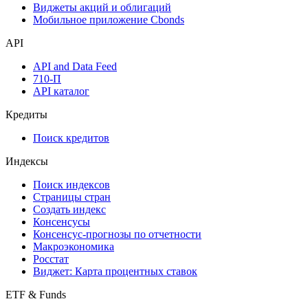
Виджеты акций и облигаций
Мобильное приложение Cbonds
API
API and Data Feed
710-П
API каталог
Кредиты
Поиск кредитов
Индексы
Поиск индексов
Страницы стран
Создать индекс
Консенсусы
Консенсус-прогнозы по отчетности
Макроэкономика
Росстат
Виджет: Карта процентных ставок
ETF & Funds