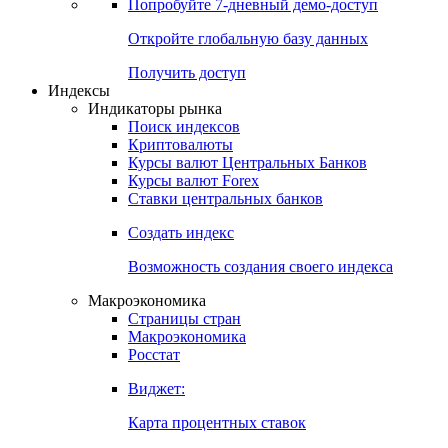
Попробуйте
7-дневный
демо-доступ
Откройте глобальную базу данных
Получить доступ
Индексы
Индикаторы рынка
Поиск индексов
Криптовалюты
Курсы валют Центральных Банков
Курсы валют Forex
Ставки центральных банков
Создать индекс
Возможность создания своего индекса
Макроэкономика
Страницы стран
Макроэкономика
Росстат
Виджет:
Карта процентных ставок