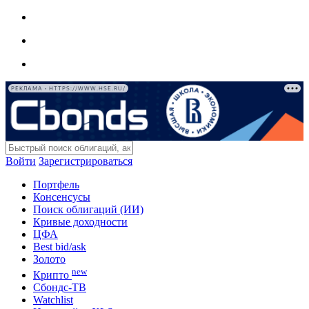
РЕКЛАМА • HTTPS://WWW.HSE.RU/
Войти
Зарегистрироваться
Портфель
Консенсусы
Поиск облигаций (ИИ)
Кривые доходности
ЦФА
Best bid/ask
Золото
new
Крипто
Сбондс-ТВ
Watchlist