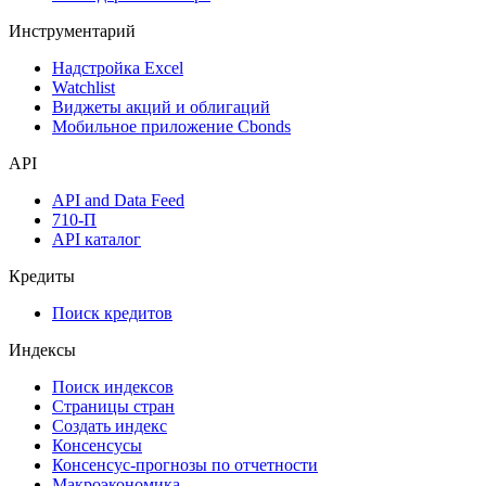
Инструментарий
Надстройка Excel
Watchlist
Виджеты акций и облигаций
Мобильное приложение Cbonds
API
API and Data Feed
710-П
API каталог
Кредиты
Поиск кредитов
Индексы
Поиск индексов
Страницы стран
Создать индекс
Консенсусы
Консенсус-прогнозы по отчетности
Макроэкономика