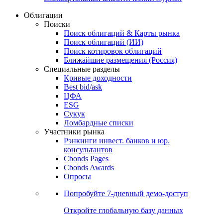
Облигации
Поиски
Поиск облигаций & Карты рынка
Поиск облигаций (ИИ)
Поиск котировок облигаций
Ближайшие размещения (Россия)
Специальные разделы
Кривые доходности
Best bid/ask
ЦФА
ESG
Сукук
Ломбардные списки
Участники рынка
Рэнкинги инвест. банков и юр.
консультантов
Cbonds Pages
Cbonds Awards
Опросы
Попробуйте
7-дневный
демо-доступ
Откройте глобальную базу данных