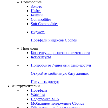
Commodities
Золото
Нефть
Бензин
Commodities
Soft Commodities
Виджет:
Портфели индексов Cbonds
Прогнозы
Консенсус-прогнозы по отчетности
Консенсусы
Попробуйте
7-дневный
демо-доступ
Откройте глобальную базу данных
Получить доступ
Инструментарий
Портфель
Watchlist
Надстройка XLS
Мобильное приложение Cbonds
Облигационный калькулятор