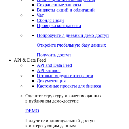
Сохраненные запросы
Виджеты акций и облигаций
Чат
Сбондс Люди
Проверка контрагента
Попробуйте
7-дневный
демо-доступ
Откройте глобальную базу данных
Получить доступ
API & Data Feed
API and Data Feed
API каталог
Готовые модули интеграции
Документация
Кастомные проекты для бизнеса
Оцените структуру и качество данных
в публичном демо-доступе
DEMO
Получите индивидуальный доступ
к интересующим данным