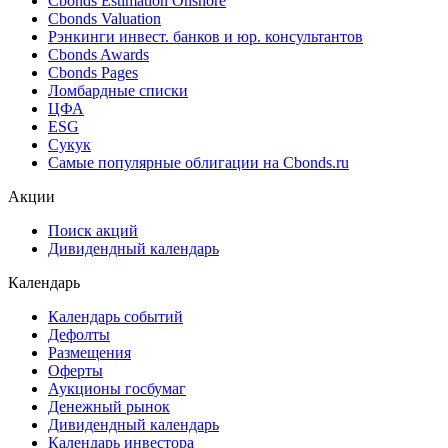
Cbonds Estimation Onshore
Cbonds Valuation
Рэнкинги инвест. банков и юр. консультантов
Cbonds Awards
Cbonds Pages
Ломбардные списки
ЦФА
ESG
Сукук
Самые популярные облигации на Cbonds.ru
Акции
Поиск акций
Дивидендный календарь
Календарь
Календарь событий
Дефолты
Размещения
Оферты
Аукционы госбумаг
Денежный рынок
Дивидендный календарь
Календарь инвестора