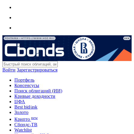
РЕКЛАМА • HTTPS://WWW.HSE.RU/
Войти
Зарегистрироваться
Портфель
Консенсусы
Поиск облигаций (ИИ)
Кривые доходности
ЦФА
Best bid/ask
Золото
new
Крипто
Сбондс-ТВ
Watchlist