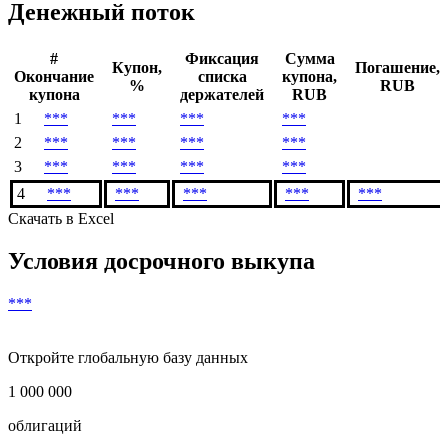
Денежный поток
#
Фиксация
Сумма
Купон,
Погашение,
Окончание
списка
купона,
%
RUB
купона
держателей
RUB
1
***
***
***
***
2
***
***
***
***
3
***
***
***
***
4
***
***
***
***
***
Скачать в Excel
Условия досрочного выкупа
***
Откройте глобальную базу данных
1 000 000
облигаций