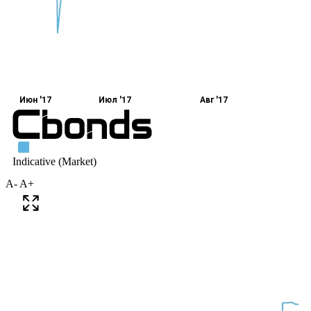
A-
A+