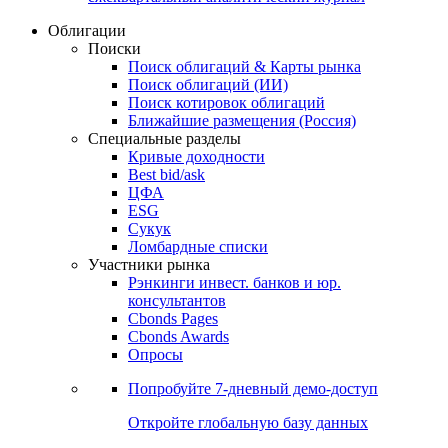
Облигации
Поиски
Поиск облигаций & Карты рынка
Поиск облигаций (ИИ)
Поиск котировок облигаций
Ближайшие размещения (Россия)
Специальные разделы
Кривые доходности
Best bid/ask
ЦФА
ESG
Сукук
Ломбардные списки
Участники рынка
Рэнкинги инвест. банков и юр.
консультантов
Cbonds Pages
Cbonds Awards
Опросы
Попробуйте
7-дневный
демо-доступ
Откройте глобальную базу данных