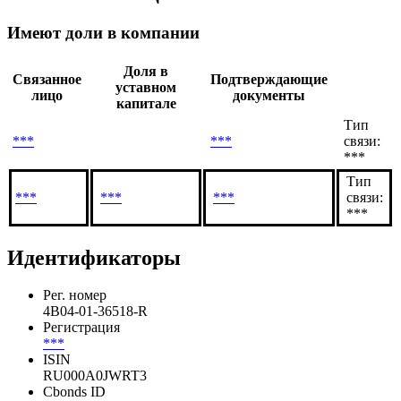
Имеют доли в компании
Доля в
Связанное
Подтверждающие
уставном
лицо
документы
капитале
Тип
***
***
связи:
***
Тип
***
***
***
связи:
***
Идентификаторы
Рег. номер
4B04-01-36518-R
Регистрация
***
ISIN
RU000A0JWRT3
Cbonds ID