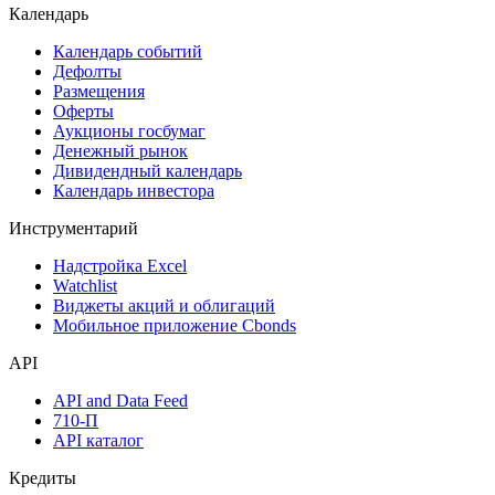
Календарь
Календарь событий
Дефолты
Размещения
Оферты
Аукционы госбумаг
Денежный рынок
Дивидендный календарь
Календарь инвестора
Инструментарий
Надстройка Excel
Watchlist
Виджеты акций и облигаций
Мобильное приложение Cbonds
API
API and Data Feed
710-П
API каталог
Кредиты