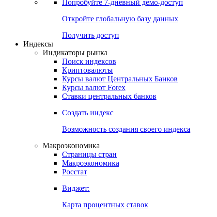
Попробуйте
7-дневный
демо-доступ
Откройте глобальную базу данных
Получить доступ
Индексы
Индикаторы рынка
Поиск индексов
Криптовалюты
Курсы валют Центральных Банков
Курсы валют Forex
Ставки центральных банков
Создать индекс
Возможность создания своего индекса
Макроэкономика
Страницы стран
Макроэкономика
Росстат
Виджет:
Карта процентных ставок