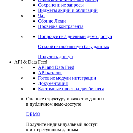
Сохраненные запросы
Виджеты акций и облигаций
Чат
Сбондс Люди
Проверка контрагента
Попробуйте
7-дневный
демо-доступ
Откройте глобальную базу данных
Получить доступ
API & Data Feed
API and Data Feed
API каталог
Готовые модули интеграции
Документация
Кастомные проекты для бизнеса
Оцените структуру и качество данных
в публичном демо-доступе
DEMO
Получите индивидуальный доступ
к интересующим данным