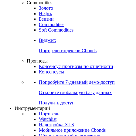
Commodities
Золото
Нефть
Бензин
Commodities
Soft Commodities
Виджет:
Портфели индексов Cbonds
Прогнозы
Консенсус-прогнозы по отчетности
Консенсусы
Попробуйте
7-дневный
демо-доступ
Откройте глобальную базу данных
Получить доступ
Инструментарий
Портфель
Watchlist
Надстройка XLS
Мобильное приложение Cbonds
Облигационный калькулятор