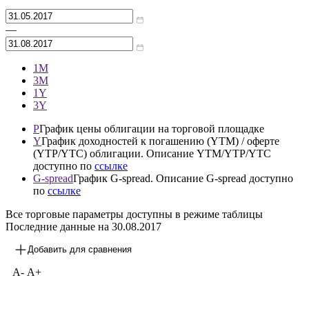
—
1М
3М
1Y
3Y
P
График цены облигации на торговой площадке
Y
График доходностей к погашению (YTM) / оферте
(YTP/YTC) облигации. Описание YTM/YTP/YTC
доступно по
ссылке
G-spread
График G-spread. Описание G-spread доступно
по
ссылке
Все торговые параметры доступны в режиме таблицы
Последние данные на
30.08.2017
Добавить для сравнения