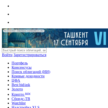
РЕКЛАМА • CBONDS-CONGRESS.RU
Войти
Зарегистрироваться
Портфель
Консенсусы
Поиск облигаций (ИИ)
Кривые доходности
ЦФА
Best bid/ask
Золото
new
Крипто
Сбондс-ТВ
Watchlist
Надстройка XLS