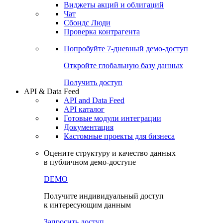
Виджеты акций и облигаций
Чат
Сбондс Люди
Проверка контрагента
Попробуйте
7-дневный
демо-доступ
Откройте глобальную базу данных
Получить доступ
API & Data Feed
API and Data Feed
API каталог
Готовые модули интеграции
Документация
Кастомные проекты для бизнеса
Оцените структуру и качество данных
в публичном демо-доступе
DEMO
Получите индивидуальный доступ
к интересующим данным
Запросить доступ