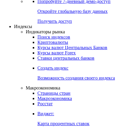
Попробуйте
7-дневный
демо-доступ
Откройте глобальную базу данных
Получить доступ
Индексы
Индикаторы рынка
Поиск индексов
Криптовалюты
Курсы валют Центральных Банков
Курсы валют Forex
Ставки центральных банков
Создать индекс
Возможность создания своего индекса
Макроэкономика
Страницы стран
Макроэкономика
Росстат
Виджет:
Карта процентных ставок