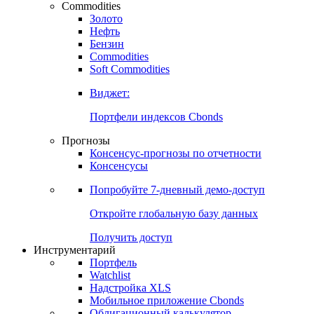
Commodities
Золото
Нефть
Бензин
Commodities
Soft Commodities
Виджет:
Портфели индексов Cbonds
Прогнозы
Консенсус-прогнозы по отчетности
Консенсусы
Попробуйте
7-дневный
демо-доступ
Откройте глобальную базу данных
Получить доступ
Инструментарий
Портфель
Watchlist
Надстройка XLS
Мобильное приложение Cbonds
Облигационный калькулятор