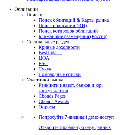
Облигации
Поиски
Поиск облигаций & Карты рынка
Поиск облигаций (ИИ)
Поиск котировок облигаций
Ближайшие размещения (Россия)
Специальные разделы
Кривые доходности
Best bid/ask
ЦФА
ESG
Сукук
Ломбардные списки
Участники рынка
Рэнкинги инвест. банков и юр.
консультантов
Cbonds Pages
Cbonds Awards
Опросы
Попробуйте
7-дневный
демо-доступ
Откройте глобальную базу данных