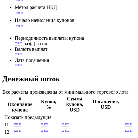
***
Метод расчета НКД
***
Начало начисления купонов
***
Периодичность выплаты купона
***
раз(а) в год
Валюта выплат
***
Дата погашения
***
Денежный поток
Все расчеты произведены от минимального торгового лота
#
Сумма
Купон,
Погашение,
Окончание
купона,
%
USD
купона
USD
Показать предыдущие
11
***
***
***
***
12
***
***
***
***