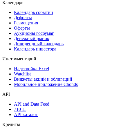
Календарь
Календарь событий
Дефолты
Размещения
Оферты
Аукционы госбумаг
Денежный рынок
Дивидендный календарь
Календарь инвестора
Инструментарий
Надстройка Excel
Watchlist
Виджеты акций и облигаций
Мобильное приложение Cbonds
API
API and Data Feed
710-П
API каталог
Кредиты