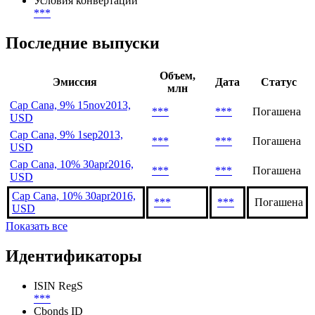
Условия конвертации
***
Последние выпуски
Объем,
Эмиссия
Дата
Статус
млн
Cap Cana, 9% 15nov2013,
***
***
Погашена
USD
Cap Cana, 9% 1sep2013,
***
***
Погашена
USD
Cap Cana, 10% 30apr2016,
***
***
Погашена
USD
Cap Cana, 10% 30apr2016,
***
***
Погашена
USD
Показать все
Идентификаторы
ISIN RegS
***
Cbonds ID