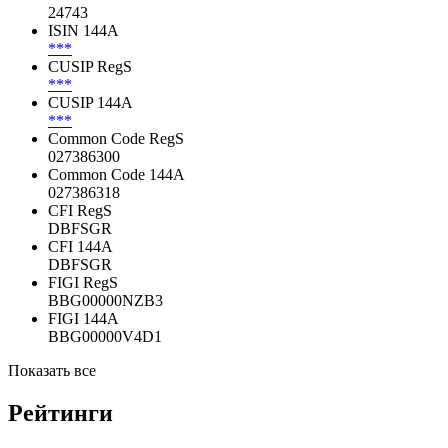
24743
ISIN 144A
***
CUSIP RegS
***
CUSIP 144A
***
Common Code RegS
027386300
Common Code 144A
027386318
CFI RegS
DBFSGR
CFI 144A
DBFSGR
FIGI RegS
BBG00000NZB3
FIGI 144A
BBG00000V4D1
Показать все
Рейтинги