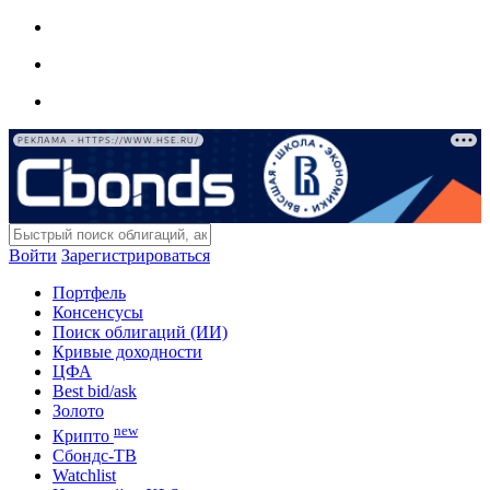
РЕКЛАМА • HTTPS://WWW.HSE.RU/
Войти
Зарегистрироваться
Портфель
Консенсусы
Поиск облигаций (ИИ)
Кривые доходности
ЦФА
Best bid/ask
Золото
new
Крипто
Сбондс-ТВ
Watchlist