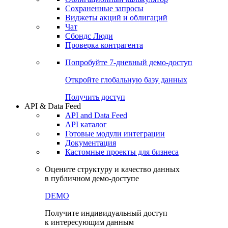
Сохраненные запросы
Виджеты акций и облигаций
Чат
Сбондс Люди
Проверка контрагента
Попробуйте
7-дневный
демо-доступ
Откройте глобальную базу данных
Получить доступ
API & Data Feed
API and Data Feed
API каталог
Готовые модули интеграции
Документация
Кастомные проекты для бизнеса
Оцените структуру и качество данных
в публичном демо-доступе
DEMO
Получите индивидуальный доступ
к интересующим данным