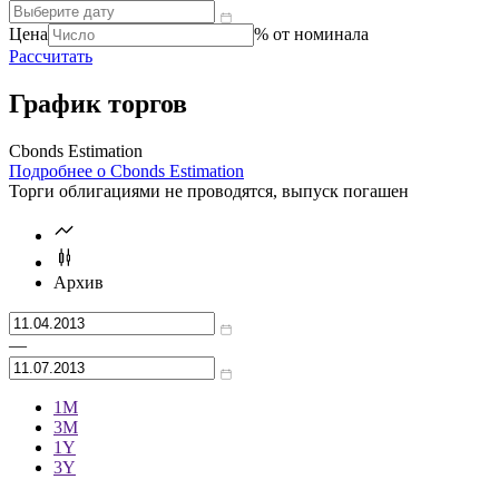
Цена
% от номинала
Рассчитать
График торгов
Cbonds Estimation
Подробнее о Cbonds Estimation
Торги облигациями не проводятся, выпуск погашен
Архив
—
1М
3М
1Y
3Y