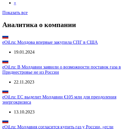
»
Показать все
Аналитика о компании
eOil.ru: Молдова впервые закупила СПГ в США
19.01.2024
eOil.ru: В Молдавии заявили о возможности поставок газа в
Приднестровье не из России
22.11.2023
eOil.ru: ЕС выделит Молдавии €105 млн для преодоления
энергокризиса
13.10.2023
eOil.ru: Молдавия согласится купить газ у России, «если