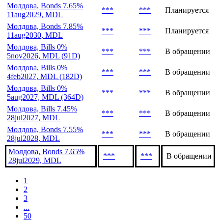
Молдова, Bonds 7.65%
***
***
Планируется
11aug2029, MDL
Молдова, Bonds 7.85%
***
***
Планируется
11aug2030, MDL
Молдова, Bills 0%
***
***
В обращении
5nov2026, MDL (91D)
Молдова, Bills 0%
***
***
В обращении
4feb2027, MDL (182D)
Молдова, Bills 0%
***
***
В обращении
5aug2027, MDL (364D)
Молдова, Bills 7.45%
***
***
В обращении
28jul2027, MDL
Молдова, Bonds 7.55%
***
***
В обращении
28jul2028, MDL
Молдова, Bonds 7.65%
***
***
В обращении
28jul2029, MDL
1
2
3
...
50