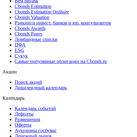
Best bid/ask
Cbonds Estimation
Cbonds Estimation Onshore
Cbonds Valuation
Рэнкинги инвест. банков и юр. консультантов
Cbonds Awards
Cbonds Pages
Ломбардные списки
ЦФА
ESG
Сукук
Самые популярные облигации на Cbonds.ru
Акции
Поиск акций
Дивидендный календарь
Календарь
Календарь событий
Дефолты
Размещения
Оферты
Аукционы госбумаг
Денежный рынок