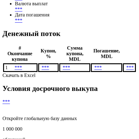
Валюта выплат
***
Дата погашения
***
Денежный поток
#
Сумма
Купон,
Погашение,
Окончание
купона,
%
MDL
купона
MDL
1
***
***
***
***
***
Скачать в Excel
Условия досрочного выкупа
***
Откройте глобальную базу данных
1 000 000