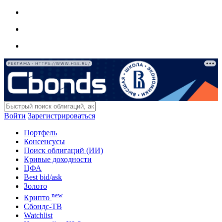
РЕКЛАМА • HTTPS://WWW.HSE.RU/
Войти
Зарегистрироваться
Портфель
Консенсусы
Поиск облигаций (ИИ)
Кривые доходности
ЦФА
Best bid/ask
Золото
new
Крипто
Сбондс-ТВ
Watchlist