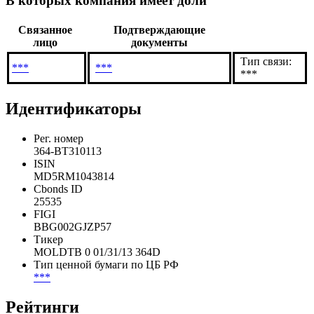
В которых компания имеет доли
Связанное
Подтверждающие
лицо
документы
Тип связи:
***
***
***
Идентификаторы
Рег. номер
364-BT310113
ISIN
MD5RM1043814
Cbonds ID
25535
FIGI
BBG002GJZP57
Тикер
MOLDTB 0 01/31/13 364D
Тип ценной бумаги по ЦБ РФ
***
Рейтинги