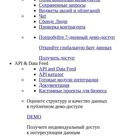
Сохраненные запросы
Виджеты акций и облигаций
Чат
Сбондс Люди
Проверка контрагента
Попробуйте
7-дневный
демо-доступ
Откройте глобальную базу данных
Получить доступ
API & Data Feed
API and Data Feed
API каталог
Готовые модули интеграции
Документация
Кастомные проекты для бизнеса
Оцените структуру и качество данных
в публичном демо-доступе
DEMO
Получите индивидуальный доступ
к интересующим данным