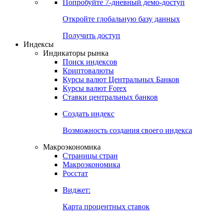
Попробуйте
7-дневный
демо-доступ
Откройте глобальную базу данных
Получить доступ
Индексы
Индикаторы рынка
Поиск индексов
Криптовалюты
Курсы валют Центральных Банков
Курсы валют Forex
Ставки центральных банков
Создать индекс
Возможность создания своего индекса
Макроэкономика
Страницы стран
Макроэкономика
Росстат
Виджет:
Карта процентных ставок