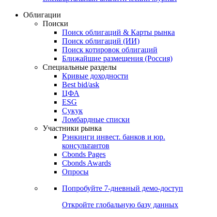
Облигации
Поиски
Поиск облигаций & Карты рынка
Поиск облигаций (ИИ)
Поиск котировок облигаций
Ближайшие размещения (Россия)
Специальные разделы
Кривые доходности
Best bid/ask
ЦФА
ESG
Сукук
Ломбардные списки
Участники рынка
Рэнкинги инвест. банков и юр.
консультантов
Cbonds Pages
Cbonds Awards
Опросы
Попробуйте
7-дневный
демо-доступ
Откройте глобальную базу данных