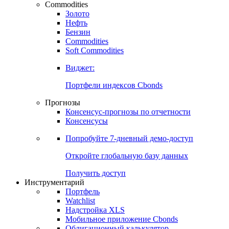
Commodities
Золото
Нефть
Бензин
Commodities
Soft Commodities
Виджет:
Портфели индексов Cbonds
Прогнозы
Консенсус-прогнозы по отчетности
Консенсусы
Попробуйте
7-дневный
демо-доступ
Откройте глобальную базу данных
Получить доступ
Инструментарий
Портфель
Watchlist
Надстройка XLS
Мобильное приложение Cbonds
Облигационный калькулятор