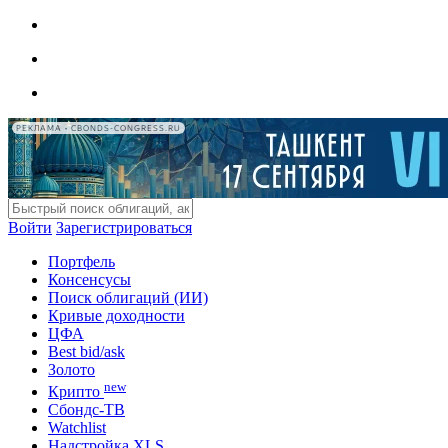
РЕКЛАМА • CBONDS-CONGRESS.RU
Войти
Зарегистрироваться
Портфель
Консенсусы
Поиск облигаций (ИИ)
Кривые доходности
ЦФА
Best bid/ask
Золото
new
Крипто
Сбондс-ТВ
Watchlist
Надстройка XLS