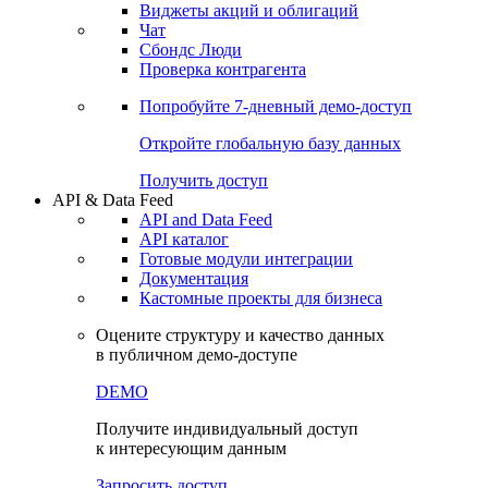
Виджеты акций и облигаций
Чат
Сбондс Люди
Проверка контрагента
Попробуйте
7-дневный
демо-доступ
Откройте глобальную базу данных
Получить доступ
API & Data Feed
API and Data Feed
API каталог
Готовые модули интеграции
Документация
Кастомные проекты для бизнеса
Оцените структуру и качество данных
в публичном демо-доступе
DEMO
Получите индивидуальный доступ
к интересующим данным
Запросить доступ