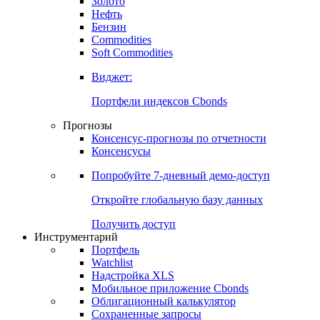
Золото
Нефть
Бензин
Commodities
Soft Commodities
Виджет:
Портфели индексов Cbonds
Прогнозы
Консенсус-прогнозы по отчетности
Консенсусы
Попробуйте
7-дневный
демо-доступ
Откройте глобальную базу данных
Получить доступ
Инструментарий
Портфель
Watchlist
Надстройка XLS
Мобильное приложение Cbonds
Облигационный калькулятор
Сохраненные запросы