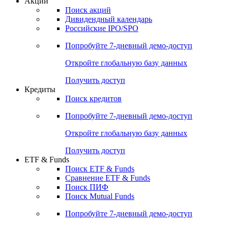
Акции
Поиск акций
Дивидендный календарь
Российские IPO/SPO
Попробуйте
7-дневный
демо-доступ
Откройте глобальную базу данных
Получить доступ
Кредиты
Поиск кредитов
Попробуйте
7-дневный
демо-доступ
Откройте глобальную базу данных
Получить доступ
ETF & Funds
Поиск ETF & Funds
Сравнение ETF & Funds
Поиск ПИФ
Поиск Mutual Funds
Попробуйте
7-дневный
демо-доступ