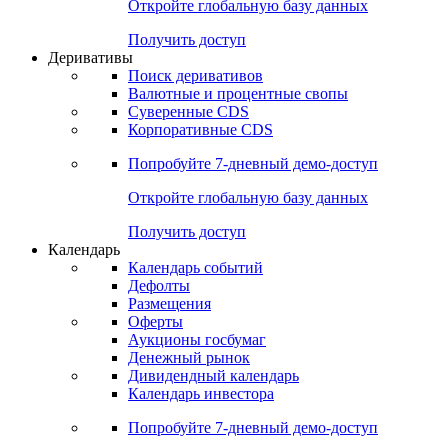
Откройте глобальную базу данных
Получить доступ
Деривативы
Поиск деривативов
Валютные и процентные свопы
Суверенные CDS
Корпоративные CDS
Попробуйте
7-дневный
демо-доступ
Откройте глобальную базу данных
Получить доступ
Календарь
Календарь событий
Дефолты
Размещения
Оферты
Аукционы госбумаг
Денежный рынок
Дивидендный календарь
Календарь инвестора
Попробуйте
7-дневный
демо-доступ