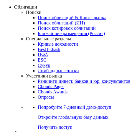
Облигации
Поиски
Поиск облигаций & Карты рынка
Поиск облигаций (ИИ)
Поиск котировок облигаций
Ближайшие размещения (Россия)
Специальные разделы
Кривые доходности
Best bid/ask
ЦФА
ESG
Сукук
Ломбардные списки
Участники рынка
Рэнкинги инвест. банков и юр. консультантов
Cbonds Pages
Cbonds Awards
Опросы
Попробуйте
7-дневный
демо-доступ
Откройте глобальную базу данных
Получить доступ