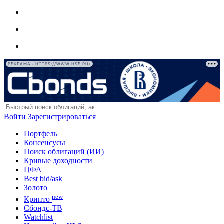
РЕКЛАМА • HTTPS://WWW.HSE.RU/
Войти
Зарегистрироваться
Портфель
Консенсусы
Поиск облигаций (ИИ)
Кривые доходности
ЦФА
Best bid/ask
Золото
new
Крипто
Сбондс-ТВ
Watchlist