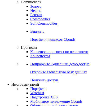
Commodities
Золото
Нефть
Бензин
Commodities
Soft Commodities
Виджет:
Портфели индексов Cbonds
Прогнозы
Консенсус-прогнозы по отчетности
Консенсусы
Попробуйте
7-дневный
демо-доступ
Откройте глобальную базу данных
Получить доступ
Инструментарий
Портфель
Watchlist
Надстройка XLS
Мобильное приложение Cbonds
Облигационный калькулятор