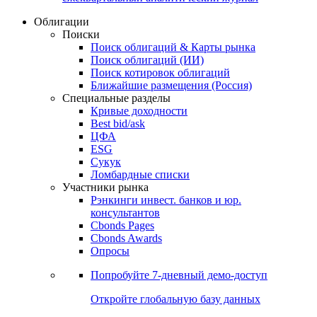
Облигации
Поиски
Поиск облигаций & Карты рынка
Поиск облигаций (ИИ)
Поиск котировок облигаций
Ближайшие размещения (Россия)
Специальные разделы
Кривые доходности
Best bid/ask
ЦФА
ESG
Сукук
Ломбардные списки
Участники рынка
Рэнкинги инвест. банков и юр.
консультантов
Cbonds Pages
Cbonds Awards
Опросы
Попробуйте
7-дневный
демо-доступ
Откройте глобальную базу данных