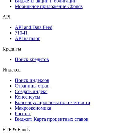
Виджеты акций и облигаций
Мобильное приложение Cbonds
API
API and Data Feed
710-П
API каталог
Кредиты
Поиск кредитов
Индексы
Поиск индексов
Страницы стран
Создать индекс
Консенсусы
Консенсус-прогнозы по отчетности
Макроэкономика
Росстат
Виджет: Карта процентных ставок
ETF & Funds