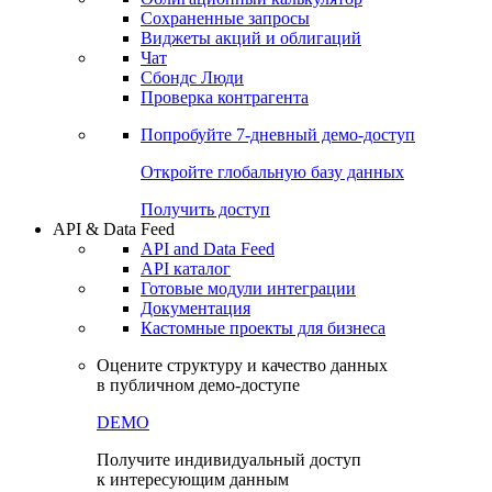
Сохраненные запросы
Виджеты акций и облигаций
Чат
Сбондс Люди
Проверка контрагента
Попробуйте
7-дневный
демо-доступ
Откройте глобальную базу данных
Получить доступ
API & Data Feed
API and Data Feed
API каталог
Готовые модули интеграции
Документация
Кастомные проекты для бизнеса
Оцените структуру и качество данных
в публичном демо-доступе
DEMO
Получите индивидуальный доступ
к интересующим данным