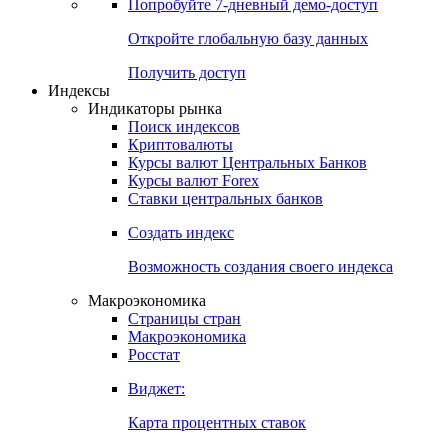
Попробуйте
7-дневный
демо-доступ
Откройте глобальную базу данных
Получить доступ
Индексы
Индикаторы рынка
Поиск индексов
Криптовалюты
Курсы валют Центральных Банков
Курсы валют Forex
Ставки центральных банков
Создать индекс
Возможность создания своего индекса
Макроэкономика
Страницы стран
Макроэкономика
Росстат
Виджет:
Карта процентных ставок