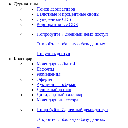
Откройте глобальную базу данных
Получить доступ
Деривативы
Поиск деривативов
Валютные и процентные свопы
Суверенные CDS
Корпоративные CDS
Попробуйте
7-дневный
демо-доступ
Откройте глобальную базу данных
Получить доступ
Календарь
Календарь событий
Дефолты
Размещения
Оферты
Аукционы госбумаг
Денежный рынок
Дивидендный календарь
Календарь инвестора