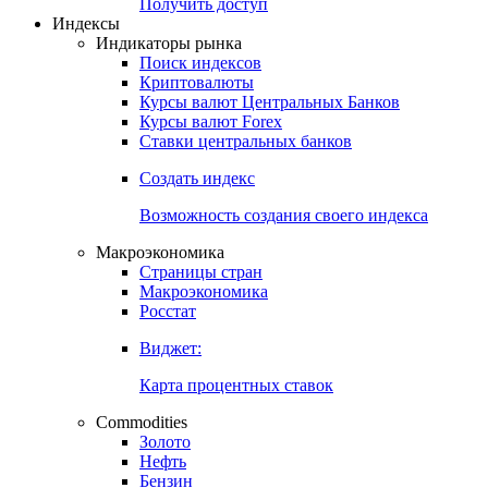
Попробуйте
7-дневный
демо-доступ
Откройте глобальную базу данных
Получить доступ
Индексы
Индикаторы рынка
Поиск индексов
Криптовалюты
Курсы валют Центральных Банков
Курсы валют Forex
Ставки центральных банков
Создать индекс
Возможность создания своего индекса
Макроэкономика
Страницы стран
Макроэкономика
Росстат
Виджет:
Карта процентных ставок