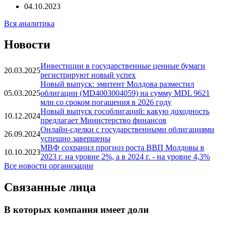
eOil.ru: Молдавия согласится купить газ у России, «если
предложат хорошую цену»
04.10.2023
Вся аналитика
Новости
Инвестиции в государственные ценные бумаги
20.03.2025
регистрируют новый успех
Новый выпуск: эмитент Молдова разместил
05.03.2025
облигации (MD4003004059) на сумму MDL 9621
млн со сроком погашения в 2026 году
Новый выпуск гособлигаций: какую доходность
10.12.2024
предлагает Министерство финансов
Онлайн-сделки с государственными облигациями
26.09.2024
успешно завершены
МВФ сохранил прогноз роста ВВП Молдовы в
10.10.2023
2023 г. на уровне 2%, а в 2024 г. - на уровне 4,3%
Все новости организации
Связанные лица