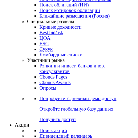
Облигации
Поиски
Поиск облигаций & Карты рынка
Поиск облигаций (ИИ)
Поиск котировок облигаций
Ближайшие размещения (Россия)
Специальные разделы
Кривые доходности
Best bid/ask
ЦФА
ESG
Сукук
Ломбардные списки
Участники рынка
Рэнкинги инвест. банков и юр.
консультантов
Cbonds Pages
Cbonds Awards
Опросы
Попробуйте
7-дневный
демо-доступ
Откройте глобальную базу данных