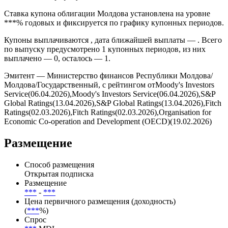
Дата размещения — *** эмиссия прошла на внебиржевом
рынке в формате *** через ***. Погашение запланировано на
*** и предусмотрено условиями выпуска без амортизации
номинала по графику.
Ставка купона облигации Молдова установлена на уровне
***% годовых и фиксируется по графику купонных периодов.
Купоны выплачиваются , дата ближайшей выплаты — . Всего
по выпуску предусмотрено 1 купонных периодов, из них
выплачено — 0, осталось — 1.
Эмитент — Министерство финансов Республики Молдова/
Молдова/Государственный, с рейтингом отMoody's Investors
Service(06.04.2026),Moody's Investors Service(06.04.2026),S&P
Global Ratings(13.04.2026),S&P Global Ratings(13.04.2026),Fitch
Ratings(02.03.2026),Fitch Ratings(02.03.2026),Organisation for
Economic Co-operation and Development (OECD)(19.02.2026)
Размещение
Способ размещения
Открытая подписка
Размещение
***
-
***