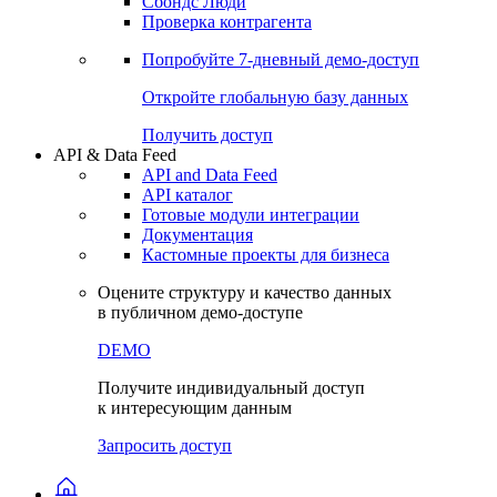
Сохраненные запросы
Виджеты акций и облигаций
Чат
Сбондс Люди
Проверка контрагента
Попробуйте
7-дневный
демо-доступ
Откройте глобальную базу данных
Получить доступ
API & Data Feed
API and Data Feed
API каталог
Готовые модули интеграции
Документация
Кастомные проекты для бизнеса
Оцените структуру и качество данных
в публичном демо-доступе
DEMO
Получите индивидуальный доступ
к интересующим данным