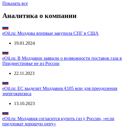
...
50
»
Показать все
Аналитика о компании
eOil.ru: Молдова впервые закупила СПГ в США
19.01.2024
eOil.ru: В Молдавии заявили о возможности поставок газа в
Приднестровье не из России
22.11.2023
eOil.ru: ЕС выделит Молдавии €105 млн для преодоления
энергокризиса
13.10.2023