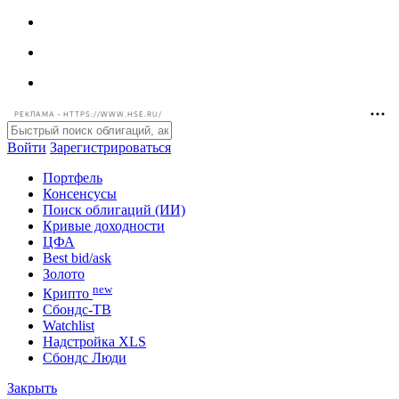
РЕКЛАМА • HTTPS://WWW.HSE.RU/
Войти
Зарегистрироваться
Портфель
Консенсусы
Поиск облигаций (ИИ)
Кривые доходности
ЦФА
Best bid/ask
Золото
new
Крипто
Сбондс-ТВ
Watchlist