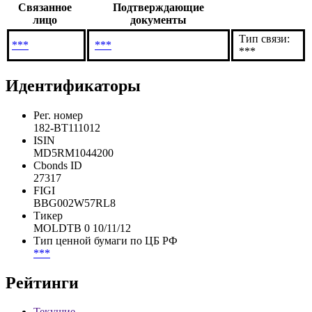
В которых компания имеет доли
Связанное
Подтверждающие
лицо
документы
Тип связи:
***
***
***
Идентификаторы
Рег. номер
182-BT111012
ISIN
MD5RM1044200
Cbonds ID
27317
FIGI
BBG002W57RL8
Тикер
MOLDTB 0 10/11/12
Тип ценной бумаги по ЦБ РФ
***