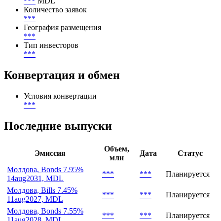
Цена первичного размещения (доходность)
(
***
%)
Спрос
***
MDL
Количество заявок
***
География размещения
***
Тип инвесторов
***
Конвертация и обмен
Условия конвертации
***
Последние выпуски
Объем,
Эмиссия
Дата
Статус
млн
Молдова, Bonds 7.95%
***
***
Планируется
14aug2031, MDL