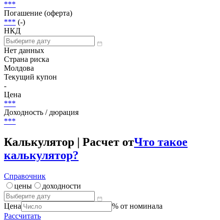
Погашена
Объем
57 000 300 MDL
Размещение
***
Погашение (оферта)
***
(-)
НКД
Нет данных
Страна риска
Молдова
Текущий купон
-
Цена
***
Доходность / дюрация
***
Калькулятор | Расчет от
Что такое
калькулятор?
Справочник
цены
доходности