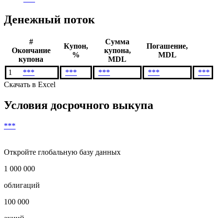
Валюта выплат
***
Дата погашения
***
Денежный поток
#
Сумма
Купон,
Погашение,
Окончание
купона,
%
MDL
купона
MDL
1
***
***
***
***
***
Скачать в Excel
Условия досрочного выкупа
***
Откройте глобальную базу данных
1 000 000