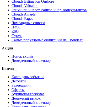
Ближайшие размещения (Россия)
Поиск котировок облигаций
Best bid/ask
Cbonds Estimation
Cbonds Estimation Onshore
Cbonds Valuation
Рэнкинги инвест. банков и юр. консультантов
Cbonds Awards
Cbonds Pages
Ломбардные списки
ЦФА
ESG
Сукук
Самые популярные облигации на Cbonds.ru
Акции
Поиск акций
Дивидендный календарь
Календарь
Календарь событий
Дефолты
Размещения
Оферты