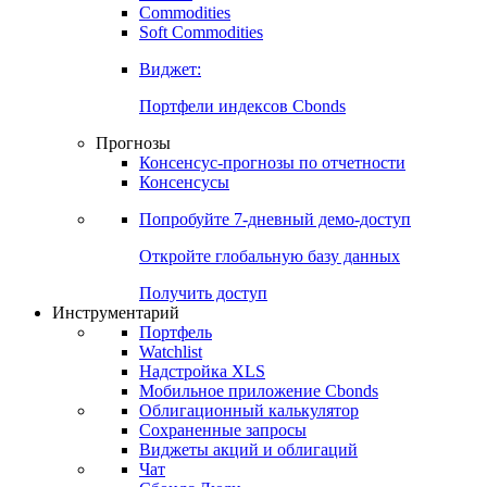
Commodities
Золото
Нефть
Бензин
Commodities
Soft Commodities
Виджет:
Портфели индексов Cbonds
Прогнозы
Консенсус-прогнозы по отчетности
Консенсусы
Попробуйте
7-дневный
демо-доступ
Откройте глобальную базу данных
Получить доступ
Инструментарий
Портфель
Watchlist
Надстройка XLS
Мобильное приложение Cbonds
Облигационный калькулятор