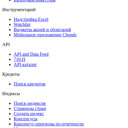
Аукционы госбумаг
Денежный рынок
Дивидендный календарь
Календарь инвестора
Инструментарий
Надстройка Excel
Watchlist
Виджеты акций и облигаций
Мобильное приложение Cbonds
API
API and Data Feed
710-П
API каталог
Кредиты
Поиск кредитов
Индексы
Поиск индексов