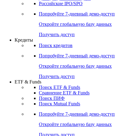
Получить доступ
Акции
Поиск акций
Дивидендный календарь
Российские IPO/SPO
Попробуйте
7-дневный
демо-доступ
Откройте глобальную базу данных
Получить доступ
Кредиты
Поиск кредитов
Попробуйте
7-дневный
демо-доступ
Откройте глобальную базу данных
Получить доступ
ETF & Funds
Поиск ETF & Funds
Сравнение ETF & Funds
Поиск ПИФ
Поиск Mutual Funds
Попробуйте
7-дневный
демо-доступ