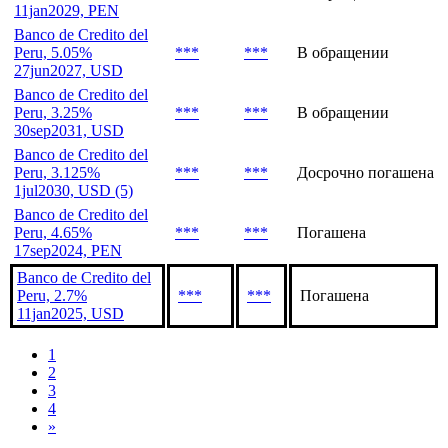
11jan2029, PEN
Banco de Credito del
Peru, 5.05%
***
***
В обращении
27jun2027, USD
Banco de Credito del
Peru, 3.25%
***
***
В обращении
30sep2031, USD
Banco de Credito del
Peru, 3.125%
***
***
Досрочно погашена
1jul2030, USD (5)
Banco de Credito del
Peru, 4.65%
***
***
Погашена
17sep2024, PEN
Banco de Credito del
Peru, 2.7%
***
***
Погашена
11jan2025, USD
1
2
3
4
»