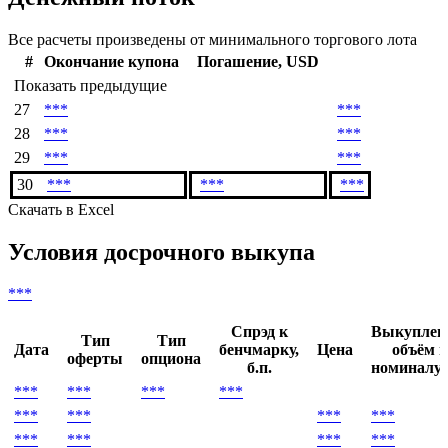
Все расчеты произведены от минимального торгового лота
#
Окончание купона
Погашение, USD
Показать предыдущие
27
***
***
28
***
***
29
***
***
30
***
***
***
Скачать в Excel
Условия досрочного выкупа
***
Спрэд к
Выкупле
Тип
Тип
Дата
бенчмарку,
Цена
объём п
оферты
опциона
б.п.
номиналу,
***
***
***
***
***
***
***
***
***
***
***
***