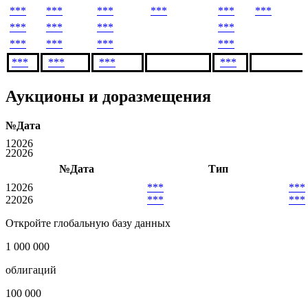
***
***
***
***
***
***
***
***
***
***
***
***
***
***
***
***
***
***
Аукционы и доразмещения
№
Дата
1
2026
2
2026
№
Дата
Тип
1
2026
***
***
2
2026
***
***
Откройте глобальную базу данных
1 000 000
облигаций
100 000