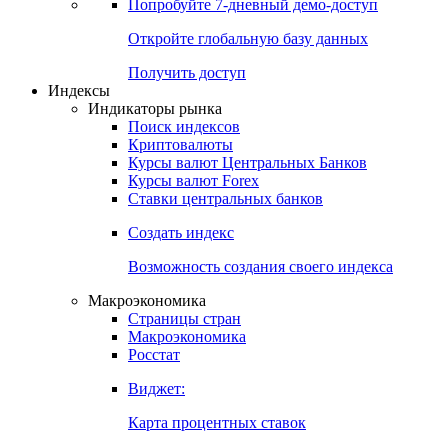
Попробуйте
7-дневный
демо-доступ
Откройте глобальную базу данных
Получить доступ
Индексы
Индикаторы рынка
Поиск индексов
Криптовалюты
Курсы валют Центральных Банков
Курсы валют Forex
Ставки центральных банков
Создать индекс
Возможность создания своего индекса
Макроэкономика
Страницы стран
Макроэкономика
Росстат
Виджет:
Карта процентных ставок