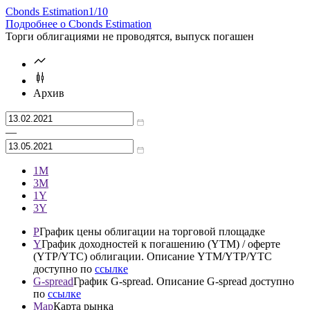
Cbonds Estimation
1/10
Подробнее о Cbonds Estimation
Торги облигациями не проводятся, выпуск погашен
Архив
—
1М
3М
1Y
3Y
P
График цены облигации на торговой площадке
Y
График доходностей к погашению (YTM) / оферте
(YTP/YTC) облигации. Описание YTM/YTP/YTC
доступно по
ссылке
G-spread
График G-spread. Описание G-spread доступно
по
ссылке
Map
Карта рынка