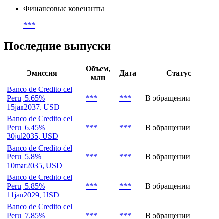
Финансовые ковенанты
***
Последние выпуски
Объем,
Эмиссия
Дата
Статус
млн
Banco de Credito del
Peru, 5.65%
***
***
В обращении
15jan2037, USD
Banco de Credito del
Peru, 6.45%
***
***
В обращении
30jul2035, USD
Banco de Credito del
Peru, 5.8%
***
***
В обращении
10mar2035, USD
Banco de Credito del
Peru, 5.85%
***
***
В обращении
11jan2029, USD
Banco de Credito del
Peru, 7.85%
***
***
В обращении