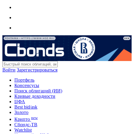
РЕКЛАМА • HTTPS://WWW.HSE.RU/
Войти
Зарегистрироваться
Портфель
Консенсусы
Поиск облигаций (ИИ)
Кривые доходности
ЦФА
Best bid/ask
Золото
new
Крипто
Сбондс-ТВ
Watchlist