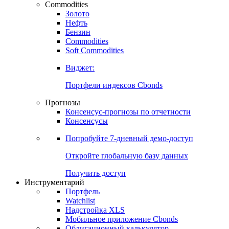
Commodities
Золото
Нефть
Бензин
Commodities
Soft Commodities
Виджет:
Портфели индексов Cbonds
Прогнозы
Консенсус-прогнозы по отчетности
Консенсусы
Попробуйте
7-дневный
демо-доступ
Откройте глобальную базу данных
Получить доступ
Инструментарий
Портфель
Watchlist
Надстройка XLS
Мобильное приложение Cbonds
Облигационный калькулятор