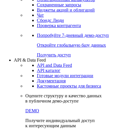
Сохраненные запросы
Виджеты акций и облигаций
Чат
Сбондс Люди
Проверка контрагента
Попробуйте
7-дневный
демо-доступ
Откройте глобальную базу данных
Получить доступ
API & Data Feed
API and Data Feed
API каталог
Готовые модули интеграции
Документация
Кастомные проекты для бизнеса
Оцените структуру и качество данных
в публичном демо-доступе
DEMO
Получите индивидуальный доступ
к интересующим данным