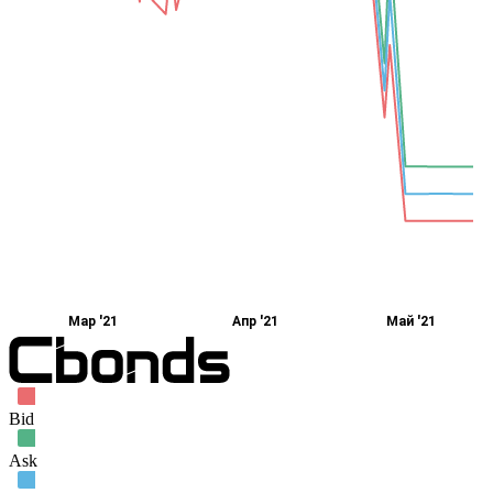
Мар '21
Апр '21
Май '21
Bid
Ask