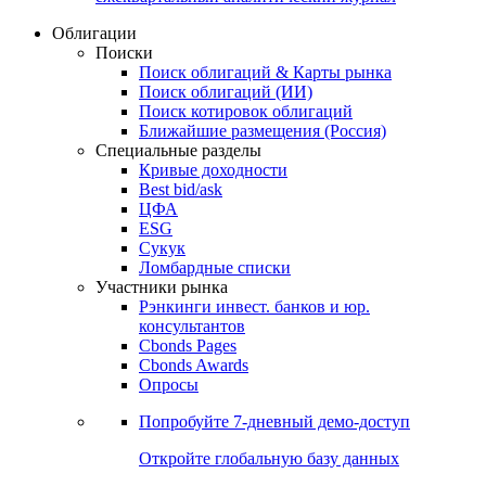
Облигации
Поиски
Поиск облигаций & Карты рынка
Поиск облигаций (ИИ)
Поиск котировок облигаций
Ближайшие размещения (Россия)
Специальные разделы
Кривые доходности
Best bid/ask
ЦФА
ESG
Сукук
Ломбардные списки
Участники рынка
Рэнкинги инвест. банков и юр.
консультантов
Cbonds Pages
Cbonds Awards
Опросы
Попробуйте
7-дневный
демо-доступ
Откройте глобальную базу данных