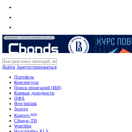
РЕКЛАМА • HTTPS://WWW.HSE.RU/
Войти
Зарегистрироваться
Портфель
Консенсусы
Поиск облигаций (ИИ)
Кривые доходности
ЦФА
Best bid/ask
Золото
new
Крипто
Сбондс-ТВ
Watchlist
Надстройка XLS