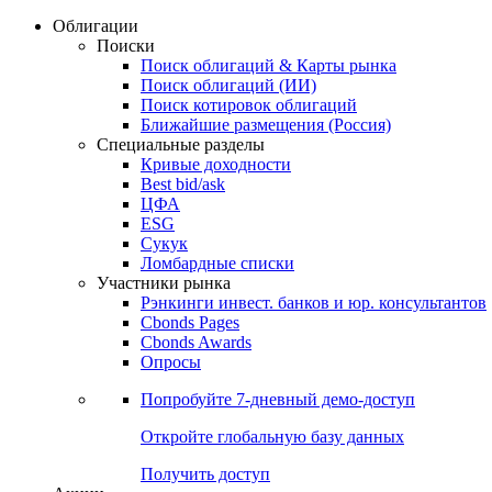
Облигации
Поиски
Поиск облигаций & Карты рынка
Поиск облигаций (ИИ)
Поиск котировок облигаций
Ближайшие размещения (Россия)
Специальные разделы
Кривые доходности
Best bid/ask
ЦФА
ESG
Сукук
Ломбардные списки
Участники рынка
Рэнкинги инвест. банков и юр. консультантов
Cbonds Pages
Cbonds Awards
Опросы
Попробуйте
7-дневный
демо-доступ
Откройте глобальную базу данных
Получить доступ