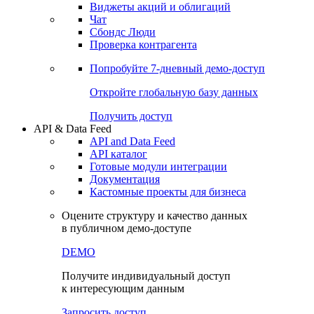
Виджеты акций и облигаций
Чат
Сбондс Люди
Проверка контрагента
Попробуйте
7-дневный
демо-доступ
Откройте глобальную базу данных
Получить доступ
API & Data Feed
API and Data Feed
API каталог
Готовые модули интеграции
Документация
Кастомные проекты для бизнеса
Оцените структуру и качество данных
в публичном демо-доступе
DEMO
Получите индивидуальный доступ
к интересующим данным
Запросить доступ