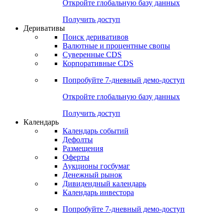
Откройте глобальную базу данных
Получить доступ
Деривативы
Поиск деривативов
Валютные и процентные свопы
Суверенные CDS
Корпоративные CDS
Попробуйте
7-дневный
демо-доступ
Откройте глобальную базу данных
Получить доступ
Календарь
Календарь событий
Дефолты
Размещения
Оферты
Аукционы госбумаг
Денежный рынок
Дивидендный календарь
Календарь инвестора
Попробуйте
7-дневный
демо-доступ