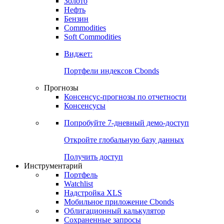
Золото
Нефть
Бензин
Commodities
Soft Commodities
Виджет:
Портфели индексов Cbonds
Прогнозы
Консенсус-прогнозы по отчетности
Консенсусы
Попробуйте
7-дневный
демо-доступ
Откройте глобальную базу данных
Получить доступ
Инструментарий
Портфель
Watchlist
Надстройка XLS
Мобильное приложение Cbonds
Облигационный калькулятор
Сохраненные запросы