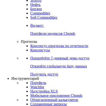
Золото
Нефть
Бензин
Commodities
Soft Commodities
Виджет:
Портфели индексов Cbonds
Прогнозы
Консенсус-прогнозы по отчетности
Консенсусы
Попробуйте
7-дневный
демо-доступ
Откройте глобальную базу данных
Получить доступ
Инструментарий
Портфель
Watchlist
Надстройка XLS
Мобильное приложение Cbonds
Облигационный калькулятор
Сохраненные запросы