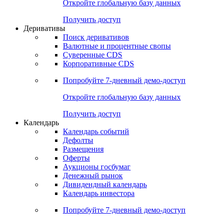
Откройте глобальную базу данных
Получить доступ
Деривативы
Поиск деривативов
Валютные и процентные свопы
Суверенные CDS
Корпоративные CDS
Попробуйте
7-дневный
демо-доступ
Откройте глобальную базу данных
Получить доступ
Календарь
Календарь событий
Дефолты
Размещения
Оферты
Аукционы госбумаг
Денежный рынок
Дивидендный календарь
Календарь инвестора
Попробуйте
7-дневный
демо-доступ