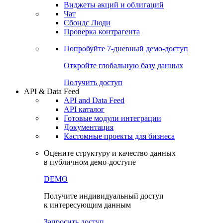
Виджеты акций и облигаций
Чат
Сбондс Люди
Проверка контрагента
Попробуйте
7-дневный
демо-доступ
Откройте глобальную базу данных
Получить доступ
API & Data Feed
API and Data Feed
API каталог
Готовые модули интеграции
Документация
Кастомные проекты для бизнеса
Оцените структуру и качество данных
в публичном демо-доступе
DEMO
Получите индивидуальный доступ
к интересующим данным
Запросить доступ