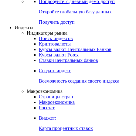
Попробуйте
7-дневный
демо-доступ
Откройте глобальную базу данных
Получить доступ
Индексы
Индикаторы рынка
Поиск индексов
Криптовалюты
Курсы валют Центральных Банков
Курсы валют Forex
Ставки центральных банков
Создать индекс
Возможность создания своего индекса
Макроэкономика
Страницы стран
Макроэкономика
Росстат
Виджет:
Карта процентных ставок