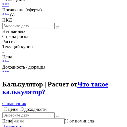
***
Погашение (оферта)
***
(-)
НКД
Нет данных
Страна риска
Россия
Текущий купон
-
Цена
***
Доходность / дюрация
***
Калькулятор | Расчет от
Что такое
калькулятор?
Справочник
цены
доходности
Цена
% от номинала
Рассчитать