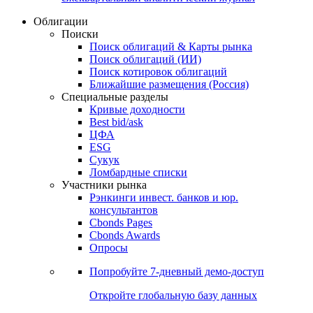
Облигации
Поиски
Поиск облигаций & Карты рынка
Поиск облигаций (ИИ)
Поиск котировок облигаций
Ближайшие размещения (Россия)
Специальные разделы
Кривые доходности
Best bid/ask
ЦФА
ESG
Сукук
Ломбардные списки
Участники рынка
Рэнкинги инвест. банков и юр.
консультантов
Cbonds Pages
Cbonds Awards
Опросы
Попробуйте
7-дневный
демо-доступ
Откройте глобальную базу данных