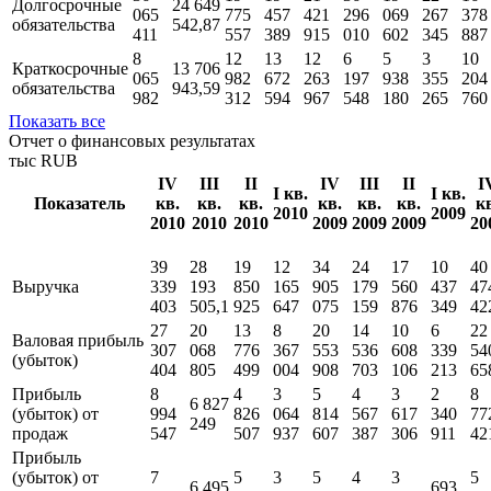
Долгосрочные
24 649
065
775
457
421
296
069
267
378
обязательства
542,87
411
557
389
915
010
602
345
887
8
12
13
12
6
5
3
10
Краткосрочные
13 706
065
982
672
263
197
938
355
204
обязательства
943,59
982
312
594
967
548
180
265
760
Показать все
Отчет о финансовых результатах
тыс RUB
IV
III
II
IV
III
II
I
I кв.
I кв.
Показатель
кв.
кв.
кв.
кв.
кв.
кв.
к
2010
2009
2010
2010
2010
2009
2009
2009
20
39
28
19
12
34
24
17
10
40
Выручка
339
193
850
165
905
179
560
437
47
403
505,1
925
647
075
159
876
349
42
27
20
13
8
20
14
10
6
22
Валовая прибыль
307
068
776
367
553
536
608
339
54
(убыток)
404
805
499
004
908
703
106
213
65
Прибыль
8
4
3
5
4
3
2
8
6 827
(убыток) от
994
826
064
814
567
617
340
77
249
продаж
547
507
937
607
387
306
911
42
Прибыль
(убыток) от
7
5
3
5
4
3
5
6 495
693