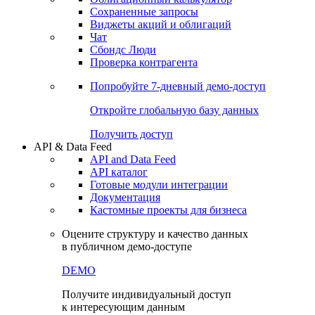
Сохраненные запросы
Виджеты акций и облигаций
Чат
Сбондс Люди
Проверка контрагента
Попробуйте
7-дневный
демо-доступ
Откройте глобальную базу данных
Получить доступ
API & Data Feed
API and Data Feed
API каталог
Готовые модули интеграции
Документация
Кастомные проекты для бизнеса
Оцените структуру и качество данных
в публичном демо-доступе
DEMO
Получите индивидуальный доступ
к интересующим данным