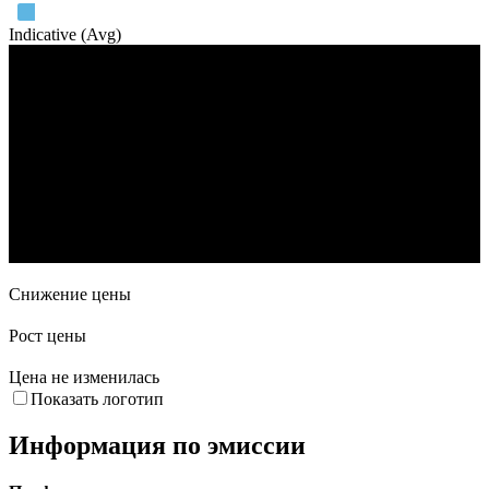
Indicative (Avg)
Объем торгов
3. Сен
17. Сен
1. Окт
15. Окт
29. Окт
19. Ноя
Снижение цены
Рост цены
Цена не изменилась
Показать логотип
Информация по эмиссии