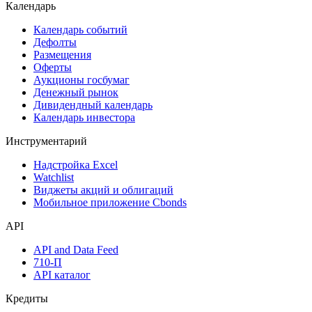
Календарь
Календарь событий
Дефолты
Размещения
Оферты
Аукционы госбумаг
Денежный рынок
Дивидендный календарь
Календарь инвестора
Инструментарий
Надстройка Excel
Watchlist
Виджеты акций и облигаций
Мобильное приложение Cbonds
API
API and Data Feed
710-П
API каталог
Кредиты