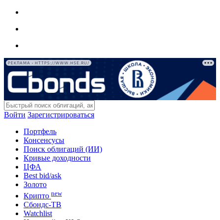
РЕКЛАМА • HTTPS://WWW.HSE.RU/
Войти
Зарегистрироваться
Портфель
Консенсусы
Поиск облигаций (ИИ)
Кривые доходности
ЦФА
Best bid/ask
Золото
new
Крипто
Сбондс-ТВ
Watchlist