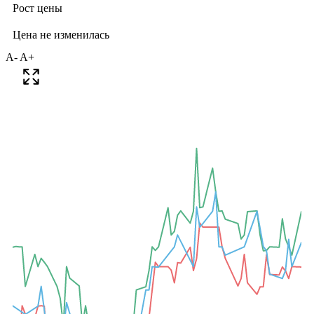
A-
A+