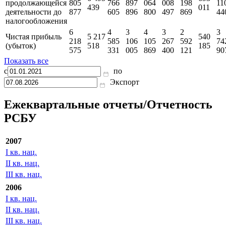
продолжающейся
805
766
897
064
008
198
11
439
011
деятельности до
877
605
896
800
497
869
44
налогообложения
6
4
3
4
3
2
3
Чистая прибыль
5 217
540
218
585
106
105
267
592
74
(убыток)
518
185
575
331
005
869
400
121
90
Показать все
с
по
Экспорт
Ежеквартальные отчеты/Отчетность
РСБУ
2007
I кв. нац.
II кв. нац.
III кв. нац.
2006
I кв. нац.
II кв. нац.
III кв. нац.