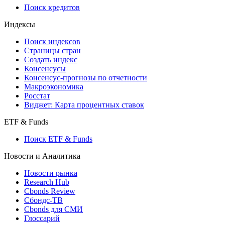
Поиск кредитов
Индексы
Поиск индексов
Страницы стран
Создать индекс
Консенсусы
Консенсус-прогнозы по отчетности
Макроэкономика
Росстат
Виджет: Карта процентных ставок
ETF & Funds
Поиск ETF & Funds
Новости и Аналитика
Новости рынка
Research Hub
Cbonds Review
Сбондс-ТВ
Cbonds для СМИ
Глоссарий