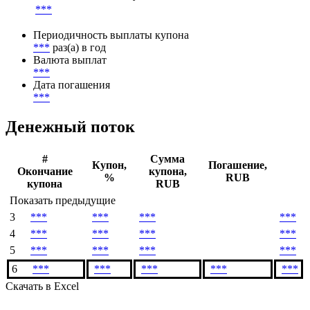
***
Периодичность выплаты купона
***
раз(а) в год
Валюта выплат
***
Дата погашения
***
Денежный поток
#
Сумма
Купон,
Погашение,
Окончание
купона,
%
RUB
купона
RUB
Показать предыдущие
3
***
***
***
***
4
***
***
***
***
5
***
***
***
***
6
***
***
***
***
***
Скачать в Excel