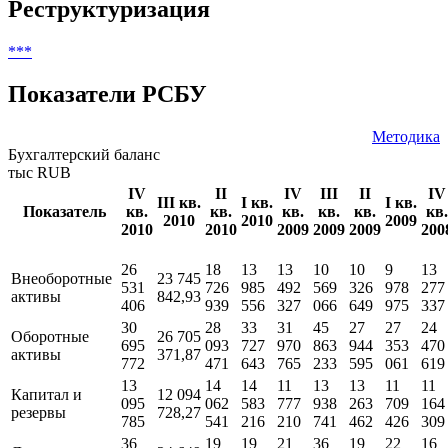
Реструктуризация
***
Показатели РСБУ
Методика
Бухгалтерский баланс
тыс RUB
IV
II
IV
III
II
IV
III кв.
I кв.
I кв.
Показатель
кв.
кв.
кв.
кв.
кв.
кв.
2010
2010
2009
2010
2010
2009
2009
2009
200
26
18
13
13
10
10
9
13
Внеоборотные
23 745
531
726
985
492
569
326
978
277
активы
842,93
406
939
556
327
066
649
975
337
30
28
33
31
45
27
27
24
Оборотные
26 705
695
093
727
970
863
944
353
470
активы
371,87
772
471
643
765
233
595
061
619
13
14
14
11
13
13
11
11
Капитал и
12 094
095
062
583
777
938
263
709
164
резервы
728,27
785
541
216
210
741
462
426
309
36
19
19
21
36
19
22
16