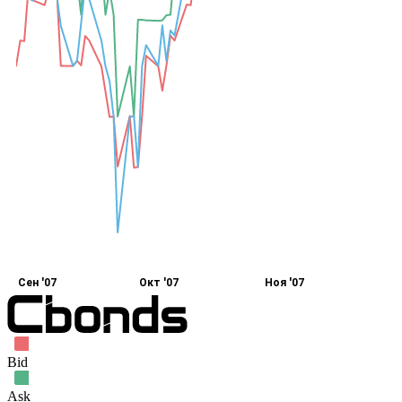
Сен '07
Окт '07
Ноя '07
Bid
Ask