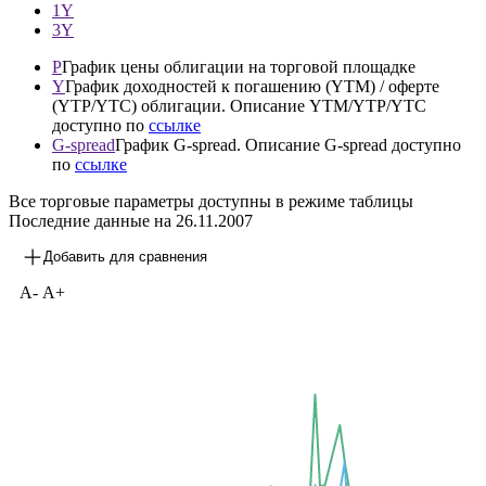
1Y
3Y
P
График цены облигации на торговой площадке
Y
График доходностей к погашению (YTM) / оферте
(YTP/YTC) облигации. Описание YTM/YTP/YTC
доступно по
ссылке
G-spread
График G-spread. Описание G-spread доступно
по
ссылке
Все торговые параметры доступны в режиме таблицы
Последние данные на
26.11.2007
Добавить для сравнения