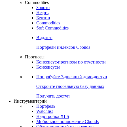
Commodities
Золото
Нефть
Бензин
Commodities
Soft Commodities
Виджет:
Портфели индексов Cbonds
Прогнозы
Консенсус-прогнозы по отчетности
Консенсусы
Попробуйте
7-дневный
демо-доступ
Откройте глобальную базу данных
Получить доступ
Инструментарий
Портфель
Watchlist
Надстройка XLS
Мобильное приложение Cbonds
Облигационный калькулятор