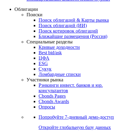
Облигации
Поиски
Поиск облигаций & Карты рынка
Поиск облигаций (ИИ)
Поиск котировок облигаций
Ближайшие размещения (Россия)
Специальные разделы
Кривые доходности
Best bid/ask
ЦФА
ESG
Сукук
Ломбардные списки
Участники рынка
Рэнкинги инвест. банков и юр.
консультантов
Cbonds Pages
Cbonds Awards
Опросы
Попробуйте
7-дневный
демо-доступ
Откройте глобальную базу данных