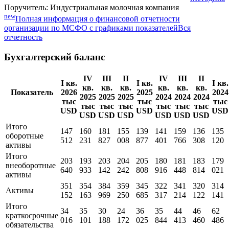
Поручитель: Индустриальная молочная компания
new
Полная информация о финансовой отчетности
организации по МСФО с графиками показателей
Вся
отчетность
Бухгалтерский баланс
IV
III
II
IV
III
II
I кв.
I кв.
I кв.
кв.
кв.
кв.
кв.
кв.
кв.
Показатель
2026
2025
2024
2025
2025
2025
2024
2024
2024
тыс
тыс
тыс
тыс
тыс
тыс
тыс
тыс
тыс
USD
USD
USD
USD
USD
USD
USD
USD
USD
Итого
147
160
181
155
139
141
159
136
135
оборотные
512
231
827
008
877
401
766
308
120
активы
Итого
203
193
203
204
205
180
181
183
179
внеоборотные
640
933
142
242
808
916
448
814
021
активы
351
354
384
359
345
322
341
320
314
Активы
152
163
969
250
685
317
214
122
141
Итого
34
35
30
24
36
35
44
46
62
краткосрочные
016
101
188
172
025
844
413
460
486
обязательства