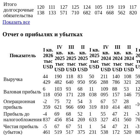
Итого
120
111
127
125
124
105
119
119
117
долгосрочные
138
133
571
710
682
074
668
562
820
обязательства
Показать все
Отчет о прибылях и убытках
IV
III
II
IV
III
II
I кв.
I кв.
I 
кв.
кв.
кв.
кв.
кв.
кв.
Показатель
2026
2025
2
2025
2025
2025
2024
2024
2024
тыс
тыс
т
тыс
тыс
тыс
тыс
тыс
тыс
USD
USD
U
USD
USD
USD
USD
USD
USD
44
190
118
83
50
211
140
108
5
Выручка
429
482
640
950
956
288
786
321
2
6
103
93
68
11
109
88
53
1
Валовая прибыль
118
050
171
228
038
095
157
146
7
Операционная
-2
75
72
54
3
67
57
28
-1
прибыль
359
621
966
690
319
810
414
481
Прибыль до
-4
69
68
52
1
55
47
21
-3
налогообложения
837
456
854
269
633
327
451
560
7
Чистая прибыль
-5
67
67
51
1
54
47
21
-3
(убыток)
461
519
517
375
231
538
172
520
8