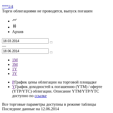
***
1/4
Торги облигациями не проводятся, выпуск погашен
Архив
—
1М
3М
1Y
3Y
P
График цены облигации на торговой площадке
Y
График доходностей к погашению (YTM) / оферте
(YTP/YTC) облигации. Описание YTM/YTP/YTC
доступно по
ссылке
Все торговые параметры доступны в режиме таблицы
Последние данные на
12.06.2014