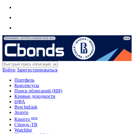
РЕКЛАМА • HTTPS://WWW.HSE.RU/
Войти
Зарегистрироваться
Портфель
Консенсусы
Поиск облигаций (ИИ)
Кривые доходности
ЦФА
Best bid/ask
Золото
new
Крипто
Сбондс-ТВ
Watchlist