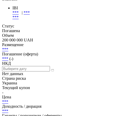
IBI
***
|
***
***
Статус
Погашена
Объем
200 000 000 UAH
Размещение
***
Погашение (оферта)
***
(-)
НКД
Нет данных
Страна риска
Украина
Текущий купон
-
Цена
***
Доходность / дюрация
***
Гаранты / поручители / оференты