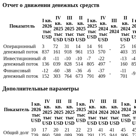
Отчет о движении денежных средств
IV
III
II
IV
II
I кв.
I кв.
III
I 
кв.
кв.
кв.
кв.
кв.
Показатель
2026
2025
кв.
2
2025
2025
2025
2024
2024
тыс
тыс
2024
т
тыс
тыс
тыс
тыс
тыс
USD
USD
U
USD
USD
USD
USD
USD
Операционный
3
72
31
14
14
91
25
1
-
денежный поток
837
161
918
961
153
570
403
3
Инвестиционный
-8
-11
-10
-10
-7
-22
-13
-4
-
денежный поток
136
039
828
514
805
497
160
8
Финансовый
-12
-60
-38
-36
-6
-37
-11
-
-9
денежный поток
152
303
764
673
791
409
701
Дополнительные параметры
IV
III
II
IV
III
II
I кв.
I кв.
I кв.
кв.
кв.
кв.
кв.
кв.
кв.
к
Показатель
2026
2025
2024
2025
2025
2025
2024
2024
2024
2
тыс
тыс
тыс
тыс
тыс
тыс
тыс
тыс
тыс
т
USD
USD
USD
USD
USD
USD
USD
USD
USD
U
10
17
20
21
22
23
41
41
45
4
Общий долг
739
860
588
089
299
291
125
944
906
7