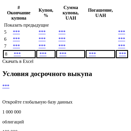
#
Сумма
Купон,
Погашение,
Окончание
купона,
%
UAH
купона
UAH
Показать предыдущие
5
***
***
***
***
6
***
***
***
***
7
***
***
***
***
8
***
***
***
***
***
Скачать в Excel
Условия досрочного выкупа
***
Откройте глобальную базу данных
1 000 000
облигаций