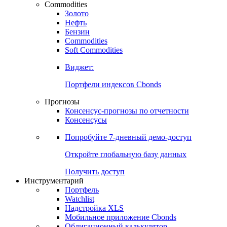
Commodities
Золото
Нефть
Бензин
Commodities
Soft Commodities
Виджет:
Портфели индексов Cbonds
Прогнозы
Консенсус-прогнозы по отчетности
Консенсусы
Попробуйте
7-дневный
демо-доступ
Откройте глобальную базу данных
Получить доступ
Инструментарий
Портфель
Watchlist
Надстройка XLS
Мобильное приложение Cbonds
Облигационный калькулятор