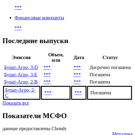
***
Финансовые ковенанты
***
Последние выпуски
Объем,
Эмиссия
Дата
Статус
млн
Бурат-Агро, 3-D
***
***
Досрочно погашена
Бурат-Агро, 3-E
***
***
Погашена
Бурат-Агро, 2-B
***
***
Погашена
Бурат-Агро, 2-
***
***
Погашена
C
Показать все
Показатели МСФО
данные предоставлены Cbonds
Методика