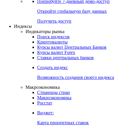
Попробуйте
7-дневный
демо-доступ
Откройте глобальную базу данных
Получить доступ
Индексы
Индикаторы рынка
Поиск индексов
Криптовалюты
Курсы валют Центральных Банков
Курсы валют Forex
Ставки центральных банков
Создать индекс
Возможность создания своего индекса
Макроэкономика
Страницы стран
Макроэкономика
Росстат
Виджет:
Карта процентных ставок