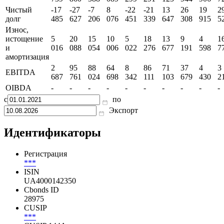
Чистый
-17
-27
-7
8
-22
-21
13
26
19
2
долг
485
627
206
076
451
339
647
308
915
5
Износ,
истощение
5
20
15
10
5
18
13
9
4
1
и
016
088
054
006
022
276
677
191
598
7
амортизация
2
95
88
64
8
86
71
37
4
3
EBITDA
687
761
024
698
342
111
103
679
430
2
OIBDA
-
-
-
-
-
-
-
-
-
-
с
по
Экспорт
Идентификаторы
Регистрация
***
ISIN
UA4000142350
Cbonds ID
28975
CUSIP
***