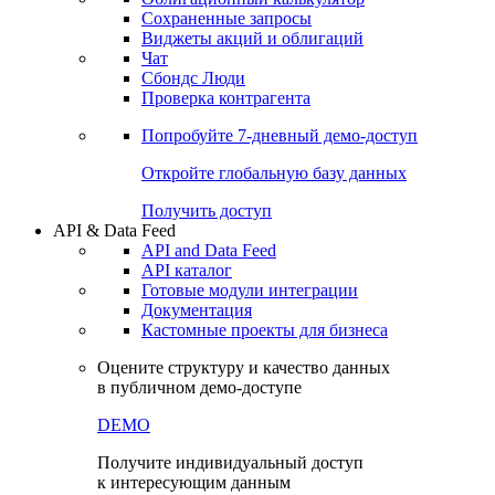
Сохраненные запросы
Виджеты акций и облигаций
Чат
Сбондс Люди
Проверка контрагента
Попробуйте
7-дневный
демо-доступ
Откройте глобальную базу данных
Получить доступ
API & Data Feed
API and Data Feed
API каталог
Готовые модули интеграции
Документация
Кастомные проекты для бизнеса
Оцените структуру и качество данных
в публичном демо-доступе
DEMO
Получите индивидуальный доступ
к интересующим данным