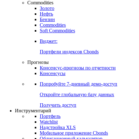
Commodities
Золото
Нефть
Бензин
Commodities
Soft Commodities
Виджет:
Портфели индексов Cbonds
Прогнозы
Консенсус-прогнозы по отчетности
Консенсусы
Попробуйте
7-дневный
демо-доступ
Откройте глобальную базу данных
Получить доступ
Инструментарий
Портфель
Watchlist
Надстройка XLS
Мобильное приложение Cbonds
Облигационный калькулятор