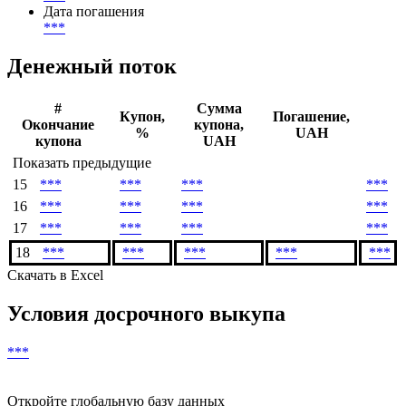
Дата погашения
***
Денежный поток
#
Сумма
Купон,
Погашение,
Окончание
купона,
%
UAH
купона
UAH
Показать предыдущие
15
***
***
***
***
16
***
***
***
***
17
***
***
***
***
18
***
***
***
***
***
Скачать в Excel
Условия досрочного выкупа
***
Откройте глобальную базу данных