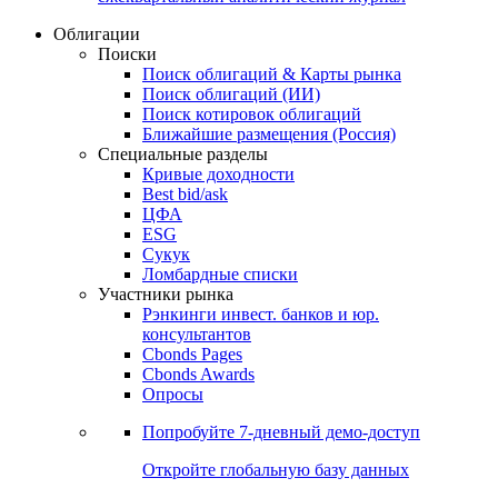
Облигации
Поиски
Поиск облигаций & Карты рынка
Поиск облигаций (ИИ)
Поиск котировок облигаций
Ближайшие размещения (Россия)
Специальные разделы
Кривые доходности
Best bid/ask
ЦФА
ESG
Сукук
Ломбардные списки
Участники рынка
Рэнкинги инвест. банков и юр.
консультантов
Cbonds Pages
Cbonds Awards
Опросы
Попробуйте
7-дневный
демо-доступ
Откройте глобальную базу данных