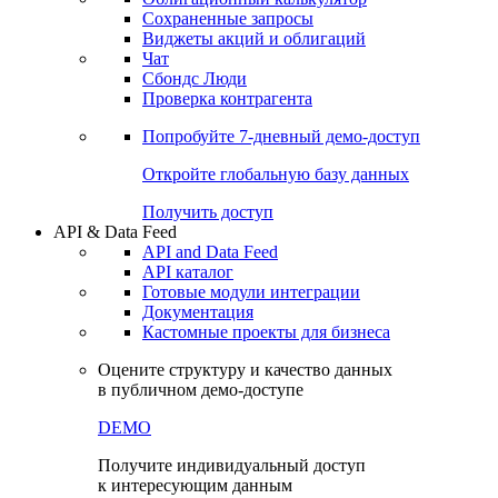
Сохраненные запросы
Виджеты акций и облигаций
Чат
Сбондс Люди
Проверка контрагента
Попробуйте
7-дневный
демо-доступ
Откройте глобальную базу данных
Получить доступ
API & Data Feed
API and Data Feed
API каталог
Готовые модули интеграции
Документация
Кастомные проекты для бизнеса
Оцените структуру и качество данных
в публичном демо-доступе
DEMO
Получите индивидуальный доступ
к интересующим данным