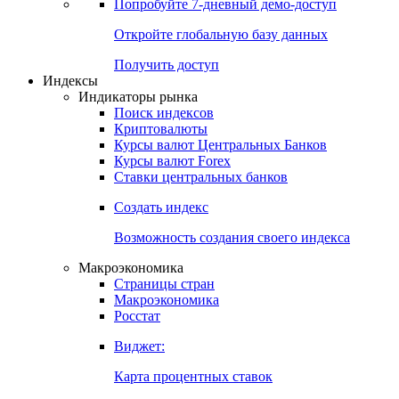
Попробуйте
7-дневный
демо-доступ
Откройте глобальную базу данных
Получить доступ
Индексы
Индикаторы рынка
Поиск индексов
Криптовалюты
Курсы валют Центральных Банков
Курсы валют Forex
Ставки центральных банков
Создать индекс
Возможность создания своего индекса
Макроэкономика
Страницы стран
Макроэкономика
Росстат
Виджет:
Карта процентных ставок