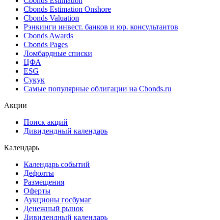
Cbonds Estimation
Cbonds Estimation Onshore
Cbonds Valuation
Рэнкинги инвест. банков и юр. консультантов
Cbonds Awards
Cbonds Pages
Ломбардные списки
ЦФА
ESG
Сукук
Самые популярные облигации на Cbonds.ru
Акции
Поиск акций
Дивидендный календарь
Календарь
Календарь событий
Дефолты
Размещения
Оферты
Аукционы госбумаг
Денежный рынок
Дивидендный календарь