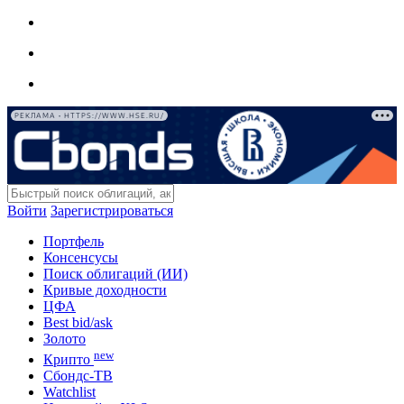
РЕКЛАМА • HTTPS://WWW.HSE.RU/
Войти
Зарегистрироваться
Портфель
Консенсусы
Поиск облигаций (ИИ)
Кривые доходности
ЦФА
Best bid/ask
Золото
new
Крипто
Сбондс-ТВ
Watchlist