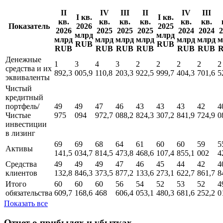
II
IV
III
II
IV
III
I кв.
I кв.
кв.
кв.
кв.
кв.
кв.
кв.
Показатель
2026
2025
2026
2025
2025
2025
2024
2024
2
млрд
млрд
млрд
млрд
млрд
млрд
млрд
млрд
м
RUB
RUB
RUB
RUB
RUB
RUB
RUB
RUB
Денежные
1
3
4
3
2
2
2
2
2
средства и их
892,3
005,9
110,8
203,3
922,5
999,7
404,3
701,6
5
эквиваленты
Чистый
кредитный
портфель/
49
49
47
46
43
43
43
42
4
Чистые
975
094
972,7
088,2
824,3
307,2
841,9
724,9
0
инвестиции
в лизинг
69
69
68
64
61
60
60
59
5
Активы
141,5
034,7
814,5
473,8
468,6
107,4
855,1
002
4
Средства
49
49
49
47
46
45
44
42
4
клиентов
132,8
846,3
373,5
877,2
133,6
273,1
622,7
861,7
8
Итого
60
60
60
56
54
52
53
52
4
обязательства
609,7
168,6
468
606,4
053,1
480,3
681,6
252,2
0
Показать все
Отчет о прибылях и убытках