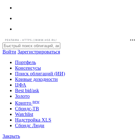
РЕКЛАМА • HTTPS://WWW.HSE.RU/
Войти
Зарегистрироваться
Портфель
Консенсусы
Поиск облигаций (ИИ)
Кривые доходности
ЦФА
Best bid/ask
Золото
new
Крипто
Сбондс-ТВ
Watchlist
Надстройка XLS
Сбондс Люди
Закрыть