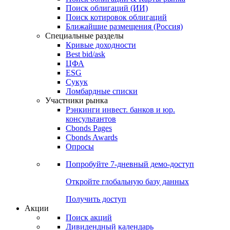
Поиск облигаций (ИИ)
Поиск котировок облигаций
Ближайшие размещения (Россия)
Специальные разделы
Кривые доходности
Best bid/ask
ЦФА
ESG
Сукук
Ломбардные списки
Участники рынка
Рэнкинги инвест. банков и юр.
консультантов
Cbonds Pages
Cbonds Awards
Опросы
Попробуйте
7-дневный
демо-доступ
Откройте глобальную базу данных
Получить доступ
Акции
Поиск акций
Дивидендный календарь