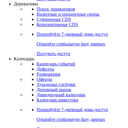
Деривативы
Поиск деривативов
Валютные и процентные свопы
Суверенные CDS
Корпоративные CDS
Попробуйте
7-дневный
демо-доступ
Откройте глобальную базу данных
Получить доступ
Календарь
Календарь событий
Дефолты
Размещения
Оферты
Аукционы госбумаг
Денежный рынок
Дивидендный календарь
Календарь инвестора
Попробуйте
7-дневный
демо-доступ
Откройте глобальную базу данных