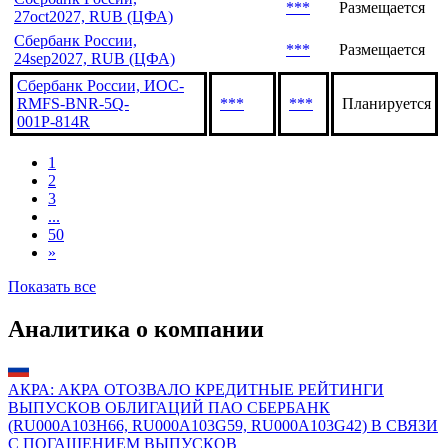
***
Размещается
27oct2027, RUB (ЦФА)
Сбербанк России,
***
Размещается
24sep2027, RUB (ЦФА)
Сбербанк России, ИОС-
RMFS-BNR-5Q-
***
***
Планируется
001Р-814R
1
2
3
...
50
»
Показать все
Аналитика о компании
АКРА: АКРА ОТОЗВАЛО КРЕДИТНЫЕ РЕЙТИНГИ
ВЫПУСКОВ ОБЛИГАЦИЙ ПАО СБЕРБАНК
(RU000A103H66, RU000A103G59, RU000A103G42) В СВЯЗИ
С ПОГАШЕНИЕМ ВЫПУСКОВ