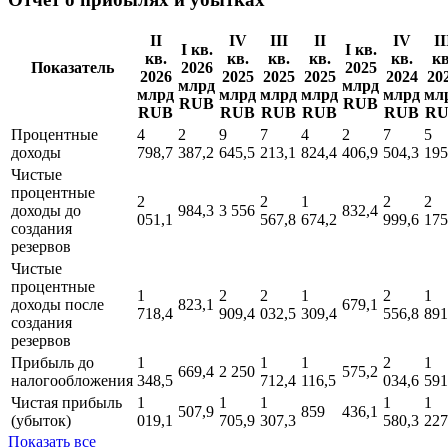
II
IV
III
II
IV
II
I кв.
I кв.
кв.
кв.
кв.
кв.
кв.
кв
Показатель
2026
2025
2026
2025
2025
2025
2024
20
млрд
млрд
млрд
млрд
млрд
млрд
млрд
мл
RUB
RUB
RUB
RUB
RUB
RUB
RUB
R
Процентные
4
2
9
7
4
2
7
5
доходы
798,7
387,2
645,5
213,1
824,4
406,9
504,3
195
Чистые
процентные
2
2
1
2
2
доходы до
984,3
3 556
832,4
051,1
567,8
674,2
999,6
175
создания
резервов
Чистые
процентные
1
2
2
1
2
1
доходы поcле
823,1
679,1
718,4
909,4
032,5
309,4
556,8
891
создания
резервов
Прибыль до
1
1
1
2
1
669,4
2 250
575,2
налогообложения
348,5
712,4
116,5
034,6
591
Чистая прибыль
1
1
1
1
1
507,9
859
436,1
(убыток)
019,1
705,9
307,3
580,3
227
Показать все