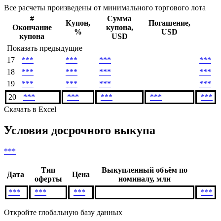
Все расчеты произведены от минимального торгового лота
#
Сумма
Купон,
Погашение,
Окончание
купона,
%
USD
купона
USD
Показать предыдущие
17
***
***
***
***
18
***
***
***
***
19
***
***
***
***
20
***
***
***
***
***
Скачать в Excel
Условия досрочного выкупа
***
Тип
Выкупленный объём по
Дата
Цена
оферты
номиналу, млн
***
***
***
***
Откройте глобальную базу данных