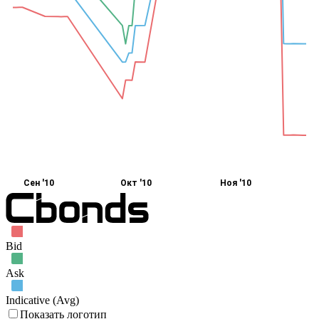
Сен '10
Окт '10
Ноя '10
Bid
Ask
Indicative (Avg)
Показать логотип