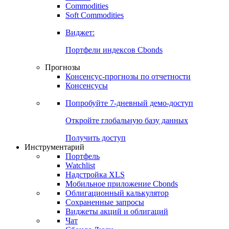
Commodities
Soft Commodities
Виджет:
Портфели индексов Cbonds
Прогнозы
Консенсус-прогнозы по отчетности
Консенсусы
Попробуйте
7-дневный
демо-доступ
Откройте глобальную базу данных
Получить доступ
Инструментарий
Портфель
Watchlist
Надстройка XLS
Мобильное приложение Cbonds
Облигационный калькулятор
Сохраненные запросы
Виджеты акций и облигаций
Чат