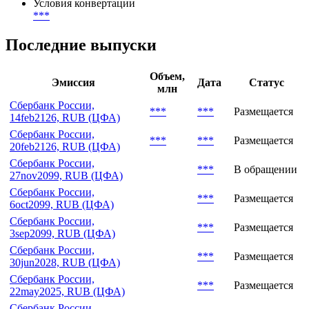
Условия конвертации
***
Последние выпуски
Объем,
Эмиссия
Дата
Статус
млн
Сбербанк России,
***
***
Размещается
14feb2126, RUB (ЦФА)
Сбербанк России,
***
***
Размещается
20feb2126, RUB (ЦФА)
Сбербанк России,
***
В обращении
27nov2099, RUB (ЦФА)
Сбербанк России,
***
Размещается
6oct2099, RUB (ЦФА)
Сбербанк России,
***
Размещается
3sep2099, RUB (ЦФА)
Сбербанк России,
***
Размещается
30jun2028, RUB (ЦФА)
Сбербанк России,
***
Размещается
22may2025, RUB (ЦФА)
Сбербанк России,