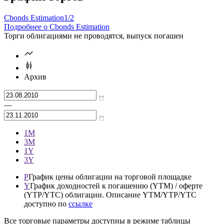
Cbonds Estimation
1/2
Подробнее о Cbonds Estimation
Торги облигациями не проводятся, выпуск погашен
Архив
—
1М
3М
1Y
3Y
P
График цены облигации на торговой площадке
Y
График доходностей к погашению (YTM) / оферте
(YTP/YTC) облигации. Описание YTM/YTP/YTC
доступно по
ссылке
Все торговые параметры доступны в режиме таблицы