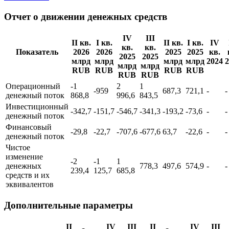
Отчет о движении денежных средств
IV
III
II кв.
I кв.
II кв.
I кв.
IV
кв.
кв.
Показатель
2026
2026
2025
2025
кв.
2025
2025
млрд
млрд
млрд
млрд
2024
2
млрд
млрд
RUB
RUB
RUB
RUB
RUB
RUB
Операционный
-1
2
1
-959
687,3
721,1
-
-
денежный поток
868,8
996,6
843,5
Инвестиционный
-342,7
-151,7
-546,7
-341,3
-193,2
-73,6
-
-
денежный поток
Финансовый
-29,8
-22,7
-707,6
-677,6
63,7
-22,6
-
-
денежный поток
Чистое
изменение
-2
-1
1
денежных
778,3
497,6
574,9
-
-
239,4
125,7
685,8
средств и их
эквивалентов
Дополнительные параметры
II
IV
III
II
IV
III