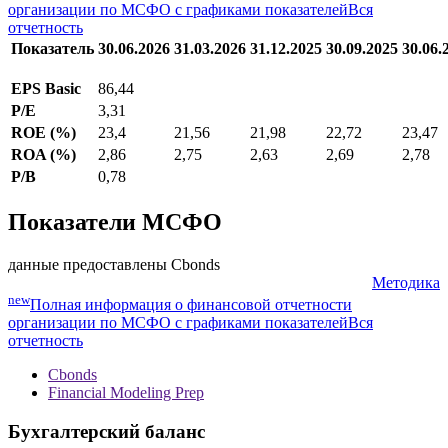
организации по МСФО с графиками показателей
Вся
отчетность
Показатель
30.06.2026
31.03.2026
31.12.2025
30.09.2025
30.06.
EPS Basic
86,44
P/E
3,31
ROE (%)
23,4
21,56
21,98
22,72
23,47
ROA (%)
2,86
2,75
2,63
2,69
2,78
P/B
0,78
Показатели МСФО
данные предоставлены Cbonds
Методика
new
Полная информация о финансовой отчетности
организации по МСФО с графиками показателей
Вся
отчетность
Cbonds
Financial Modeling Prep
Бухгалтерский баланс