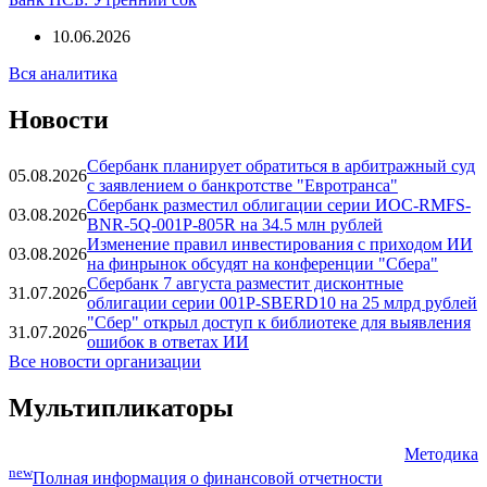
10.06.2026
Вся аналитика
Новости
Сбербанк планирует обратиться в арбитражный суд
05.08.2026
с заявлением о банкротстве "Евротранса"
Сбербанк разместил облигации серии ИОС-RMFS-
03.08.2026
BNR-5Q-001Р-805R на 34.5 млн рублей
Изменение правил инвестирования с приходом ИИ
03.08.2026
на финрынок обсудят на конференции "Сбера"
Сбербанк 7 августа разместит дисконтные
31.07.2026
облигации серии 001Р-SBERD10 на 25 млрд рублей
"Сбер" открыл доступ к библиотеке для выявления
31.07.2026
ошибок в ответах ИИ
Все новости организации
Мультипликаторы
Методика
new
Полная информация о финансовой отчетности