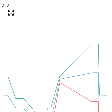
A-
A+