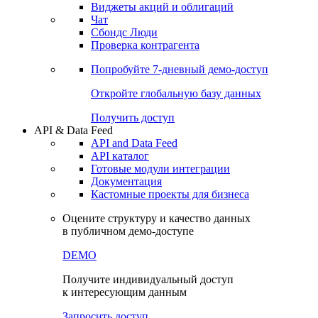
Виджеты акций и облигаций
Чат
Сбондс Люди
Проверка контрагента
Попробуйте
7-дневный
демо-доступ
Откройте глобальную базу данных
Получить доступ
API & Data Feed
API and Data Feed
API каталог
Готовые модули интеграции
Документация
Кастомные проекты для бизнеса
Оцените структуру и качество данных
в публичном демо-доступе
DEMO
Получите индивидуальный доступ
к интересующим данным
Запросить доступ