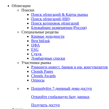
Облигации
Поиски
Поиск облигаций & Карты рынка
Поиск облигаций (ИИ)
Поиск котировок облигаций
Ближайшие размещения (Россия)
Специальные разделы
Кривые доходности
Best bid/ask
ЦФА
ESG
Сукук
Ломбардные списки
Участники рынка
Рэнкинги инвест. банков и юр. консультантов
Cbonds Pages
Cbonds Awards
Опросы
Попробуйте
7-дневный
демо-доступ
Откройте глобальную базу данных
Получить доступ