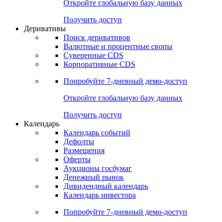
Откройте глобальную базу данных
Получить доступ
Деривативы
Поиск деривативов
Валютные и процентные свопы
Суверенные CDS
Корпоративные CDS
Попробуйте
7-дневный
демо-доступ
Откройте глобальную базу данных
Получить доступ
Календарь
Календарь событий
Дефолты
Размещения
Оферты
Аукционы госбумаг
Денежный рынок
Дивидендный календарь
Календарь инвестора
Попробуйте
7-дневный
демо-доступ