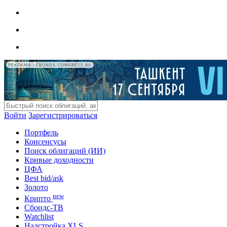
РЕКЛАМА • CBONDS-CONGRESS.RU
Войти
Зарегистрироваться
Портфель
Консенсусы
Поиск облигаций (ИИ)
Кривые доходности
ЦФА
Best bid/ask
Золото
new
Крипто
Сбондс-ТВ
Watchlist
Надстройка XLS