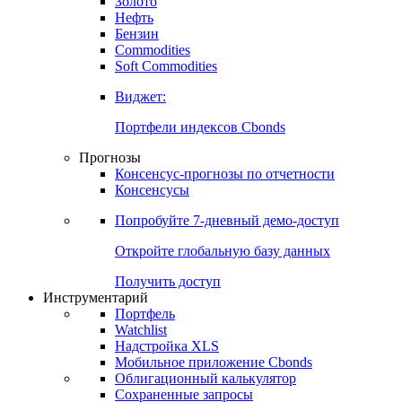
Золото
Нефть
Бензин
Commodities
Soft Commodities
Виджет:
Портфели индексов Cbonds
Прогнозы
Консенсус-прогнозы по отчетности
Консенсусы
Попробуйте
7-дневный
демо-доступ
Откройте глобальную базу данных
Получить доступ
Инструментарий
Портфель
Watchlist
Надстройка XLS
Мобильное приложение Cbonds
Облигационный калькулятор
Сохраненные запросы