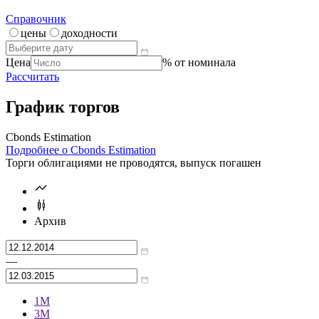
Калькулятор | Расчет от
Что такое
калькулятор?
Справочник
цены
доходности
Цена
% от номинала
Рассчитать
График торгов
Cbonds Estimation
Подробнее о Cbonds Estimation
Торги облигациями не проводятся, выпуск погашен
Архив
—