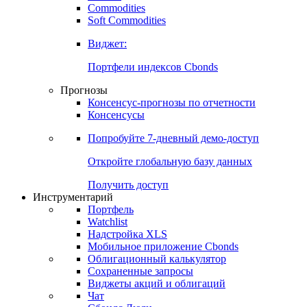
Commodities
Золото
Нефть
Бензин
Commodities
Soft Commodities
Виджет:
Портфели индексов Cbonds
Прогнозы
Консенсус-прогнозы по отчетности
Консенсусы
Попробуйте
7-дневный
демо-доступ
Откройте глобальную базу данных
Получить доступ
Инструментарий
Портфель
Watchlist
Надстройка XLS
Мобильное приложение Cbonds
Облигационный калькулятор