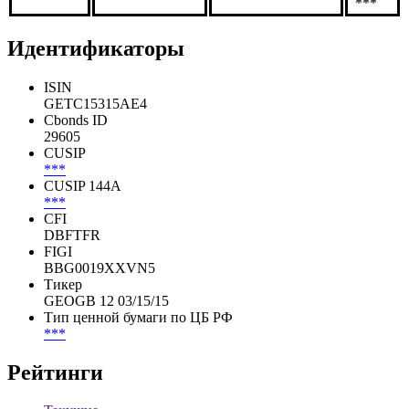
акций
Тип
***
***
***
связи:
***
Идентификаторы
ISIN
GETC15315AE4
Cbonds ID
29605
CUSIP
***
CUSIP 144A
***
CFI
DBFTFR
FIGI
BBG0019XXVN5
Тикер
GEOGB 12 03/15/15
Тип ценной бумаги по ЦБ РФ
***