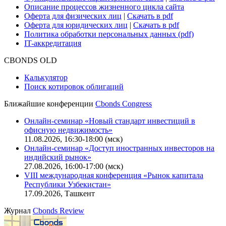
Практика в Cbonds
Карьера в Cbonds
Руководство пользователя сайта
Функциональные характеристики сайта
|
Скачать в pdf
Описание процессов жизненного цикла сайта
Оферта для физических лиц
|
Скачать в pdf
Оферта для юридических лиц
|
Скачать в pdf
Политика обработки персональных данных (pdf)
IT-аккредитация
CBONDS OLD
Калькулятор
Поиск котировок облигаций
Ближайшие конференции
Cbonds Congress
Онлайн-семинар «Новый стандарт инвестиций в
офисную недвижимость»
11.08.2026, 16:30-18:00 (мск)
Онлайн-семинар «Доступ иностранных инвесторов на
индийский рынок»
27.08.2026, 16:00-17:00 (мск)
VIII международная конференция «Рынок капитала
Республики Узбекистан»