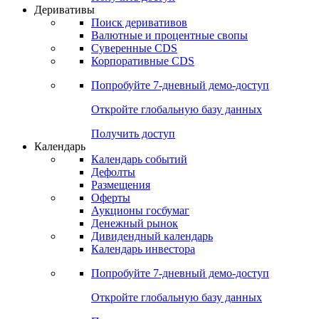
Откройте глобальную базу данных
Получить доступ
Деривативы
Поиск деривативов
Валютные и процентные свопы
Суверенные CDS
Корпоративные CDS
Попробуйте
7-дневный
демо-доступ
Откройте глобальную базу данных
Получить доступ
Календарь
Календарь событий
Дефолты
Размещения
Оферты
Аукционы госбумаг
Денежный рынок
Дивидендный календарь
Календарь инвестора