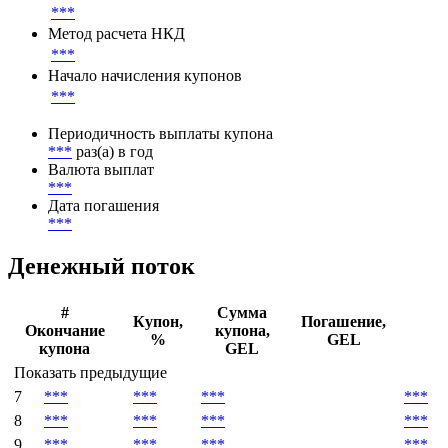
Базовая ставка
***
Ставка купона
***
Метод расчета НКД
***
Начало начисления купонов
***
Периодичность выплаты купона
***
раз(а) в год
Валюта выплат
***
Дата погашения
***
Денежный поток
#
Сумма
Купон,
Погашение,
Окончание
купона,
%
GEL
купона
GEL
Показать предыдущие