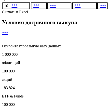
7
***
***
***
***
8
***
***
***
***
9
***
***
***
***
10
***
***
***
***
***
Скачать в Excel
Условия досрочного выкупа
***
Откройте глобальную базу данных
1 000 000
облигаций
100 000
акций
183 824