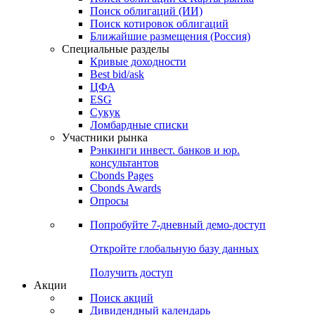
Облигации
Поиски
Поиск облигаций & Карты рынка
Поиск облигаций (ИИ)
Поиск котировок облигаций
Ближайшие размещения (Россия)
Специальные разделы
Кривые доходности
Best bid/ask
ЦФА
ESG
Сукук
Ломбардные списки
Участники рынка
Рэнкинги инвест. банков и юр.
консультантов
Cbonds Pages
Cbonds Awards
Опросы
Попробуйте
7-дневный
демо-доступ
Откройте глобальную базу данных