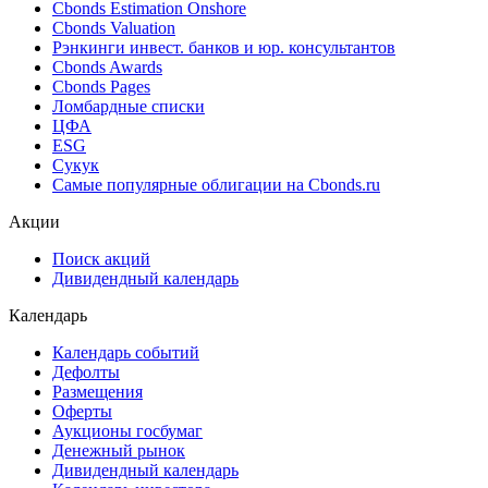
Ближайшие размещения (Россия)
Поиск котировок облигаций
Best bid/ask
Cbonds Estimation
Cbonds Estimation Onshore
Cbonds Valuation
Рэнкинги инвест. банков и юр. консультантов
Cbonds Awards
Cbonds Pages
Ломбардные списки
ЦФА
ESG
Сукук
Самые популярные облигации на Cbonds.ru
Акции
Поиск акций
Дивидендный календарь
Календарь
Календарь событий
Дефолты
Размещения
Оферты