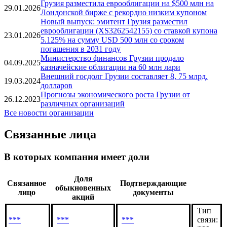
Новости
Грузия разместила еврооблигации на $500 млн на
29.01.2026
Лондонской бирже с рекордно низким купоном
Новый выпуск: эмитент Грузия разместил
еврооблигации (XS3262542155) со ставкой купона
23.01.2026
5.125% на сумму USD 500 млн со сроком
погашения в 2031 году
Министерство финансов Грузии продало
04.09.2025
казначейские облигации на 60 млн лари
Внешний госдолг Грузии составляет 8, 75 млрд.
19.03.2024
долларов
Прогнозы экономического роста Грузии от
26.12.2023
различных организаций
Все новости организации
Связанные лица
В которых компания имеет доли
Доля
Связанное
Подтверждающие
обыкновенных
лицо
документы