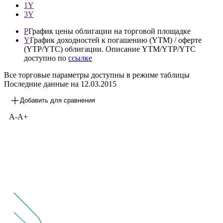
1М
3М
1Y
3Y
P
График цены облигации на торговой площадке
Y
График доходностей к погашению (YTM) / оферте
(YTP/YTC) облигации. Описание YTM/YTP/YTC
доступно по
ссылке
Все торговые параметры доступны в режиме таблицы
Последние данные на
12.03.2015
Добавить для сравнения