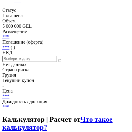
Scope
***
|
***
***
Статус
Погашена
Объем
5 000 000 GEL
Размещение
***
Погашение (оферта)
***
(-)
НКД
Нет данных
Страна риска
Грузия
Текущий купон
-
Цена
***
Доходность / дюрация
***