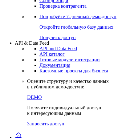
Сохраненные запросы
Виджеты акций и облигаций
Чат
Сбондс Люди
Проверка контрагента
Попробуйте
7-дневный
демо-доступ
Откройте глобальную базу данных
Получить доступ
API & Data Feed
API and Data Feed
API каталог
Готовые модули интеграции
Документация
Кастомные проекты для бизнеса
Оцените структуру и качество данных
в публичном демо-доступе
DEMO
Получите индивидуальный доступ
к интересующим данным