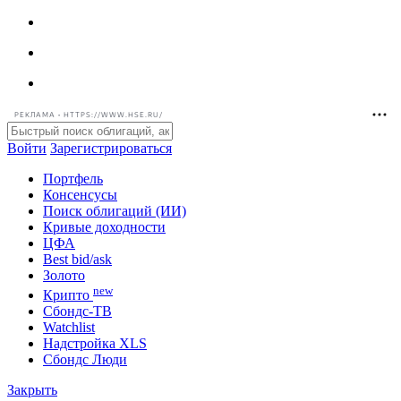
РЕКЛАМА • HTTPS://WWW.HSE.RU/
Войти
Зарегистрироваться
Портфель
Консенсусы
Поиск облигаций (ИИ)
Кривые доходности
ЦФА
Best bid/ask
Золото
new
Крипто
Сбондс-ТВ
Watchlist