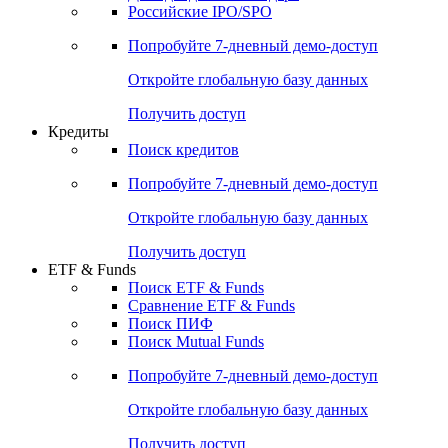
Получить доступ
Акции
Поиск акций
Дивидендный календарь
Российские IPO/SPO
Попробуйте
7-дневный
демо-доступ
Откройте глобальную базу данных
Получить доступ
Кредиты
Поиск кредитов
Попробуйте
7-дневный
демо-доступ
Откройте глобальную базу данных
Получить доступ
ETF & Funds
Поиск ETF & Funds
Сравнение ETF & Funds
Поиск ПИФ
Поиск Mutual Funds
Попробуйте
7-дневный
демо-доступ