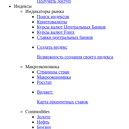
Попробуйте
7-дневный
демо-доступ
Откройте глобальную базу данных
Получить доступ
Индексы
Индикаторы рынка
Поиск индексов
Криптовалюты
Курсы валют Центральных Банков
Курсы валют Forex
Ставки центральных банков
Создать индекс
Возможность создания своего индекса
Макроэкономика
Страницы стран
Макроэкономика
Росстат
Виджет:
Карта процентных ставок