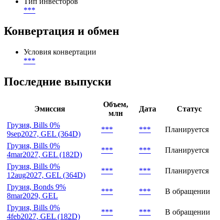
***
-
***
География размещения
***
Тип инвесторов
***
Конвертация и обмен
Условия конвертации
***
Последние выпуски
Объем,
Эмиссия
Дата
Статус
млн
Грузия, Bills 0%
***
***
Планируется
9sep2027, GEL (364D)
Грузия, Bills 0%
***
***
Планируется
4mar2027, GEL (182D)
Грузия, Bills 0%
***
***
Планируется
12aug2027, GEL (364D)