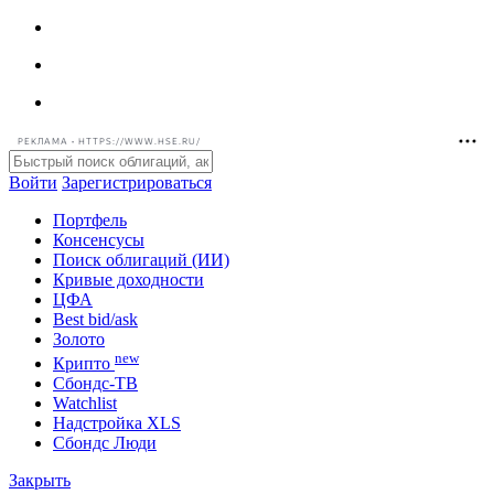
РЕКЛАМА • HTTPS://WWW.HSE.RU/
Войти
Зарегистрироваться
Портфель
Консенсусы
Поиск облигаций (ИИ)
Кривые доходности
ЦФА
Best bid/ask
Золото
new
Крипто
Сбондс-ТВ
Watchlist
Надстройка XLS
Сбондс Люди
Закрыть