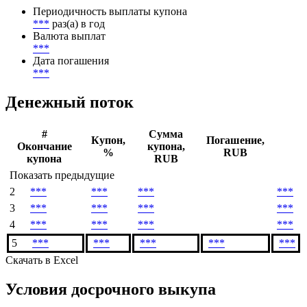
Периодичность выплаты купона
***
раз(а) в год
Валюта выплат
***
Дата погашения
***
Денежный поток
#
Сумма
Купон,
Погашение,
Окончание
купона,
%
RUB
купона
RUB
Показать предыдущие
2
***
***
***
***
3
***
***
***
***
4
***
***
***
***
5
***
***
***
***
***
Скачать в Excel
Условия досрочного выкупа