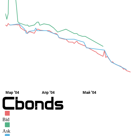
Мар '04
Апр '04
Май '04
Bid
Ask