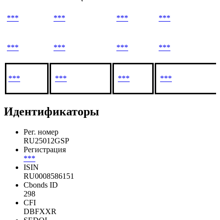
***
***
***
***
***
***
***
***
***
***
***
***
Идентификаторы
Рег. номер
RU25012GSP
Регистрация
***
ISIN
RU0008586151
Cbonds ID
298
CFI
DBFXXR