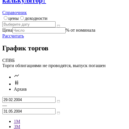
калькулятор?
Справочник
цены
доходности
Цена
% от номинала
Рассчитать
График торгов
СПВБ
Торги облигациями не проводятся, выпуск погашен
Архив
—
1М
3М