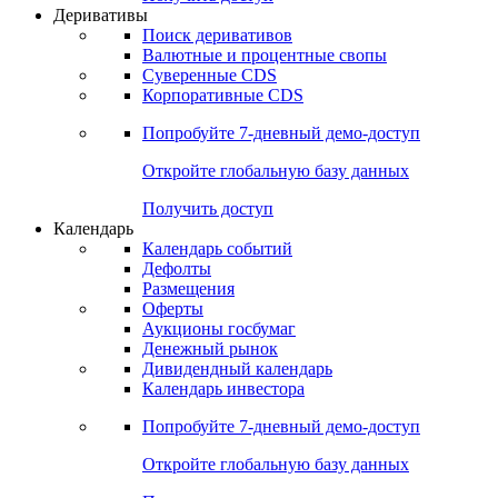
Деривативы
Поиск деривативов
Валютные и процентные свопы
Суверенные CDS
Корпоративные CDS
Попробуйте
7-дневный
демо-доступ
Откройте глобальную базу данных
Получить доступ
Календарь
Календарь событий
Дефолты
Размещения
Оферты
Аукционы госбумаг
Денежный рынок
Дивидендный календарь
Календарь инвестора
Попробуйте
7-дневный
демо-доступ
Откройте глобальную базу данных