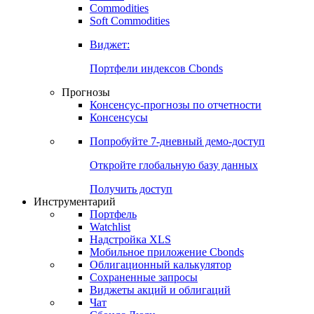
Commodities
Soft Commodities
Виджет:
Портфели индексов Cbonds
Прогнозы
Консенсус-прогнозы по отчетности
Консенсусы
Попробуйте
7-дневный
демо-доступ
Откройте глобальную базу данных
Получить доступ
Инструментарий
Портфель
Watchlist
Надстройка XLS
Мобильное приложение Cbonds
Облигационный калькулятор
Сохраненные запросы
Виджеты акций и облигаций
Чат