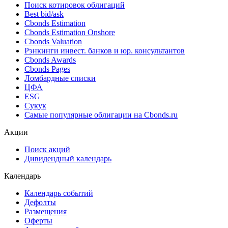
Поиск котировок облигаций
Best bid/ask
Cbonds Estimation
Cbonds Estimation Onshore
Cbonds Valuation
Рэнкинги инвест. банков и юр. консультантов
Cbonds Awards
Cbonds Pages
Ломбардные списки
ЦФА
ESG
Сукук
Самые популярные облигации на Cbonds.ru
Акции
Поиск акций
Дивидендный календарь
Календарь
Календарь событий
Дефолты
Размещения
Оферты