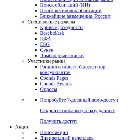
Поиск облигаций (ИИ)
Поиск котировок облигаций
Ближайшие размещения (Россия)
Специальные разделы
Кривые доходности
Best bid/ask
ЦФА
ESG
Сукук
Ломбардные списки
Участники рынка
Рэнкинги инвест. банков и юр.
консультантов
Cbonds Pages
Cbonds Awards
Опросы
Попробуйте
7-дневный
демо-доступ
Откройте глобальную базу данных
Получить доступ
Акции
Поиск акций
Дивидендный календарь