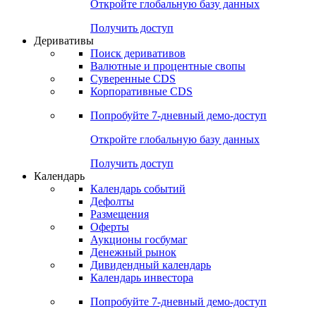
Откройте глобальную базу данных
Получить доступ
Деривативы
Поиск деривативов
Валютные и процентные свопы
Суверенные CDS
Корпоративные CDS
Попробуйте
7-дневный
демо-доступ
Откройте глобальную базу данных
Получить доступ
Календарь
Календарь событий
Дефолты
Размещения
Оферты
Аукционы госбумаг
Денежный рынок
Дивидендный календарь
Календарь инвестора
Попробуйте
7-дневный
демо-доступ