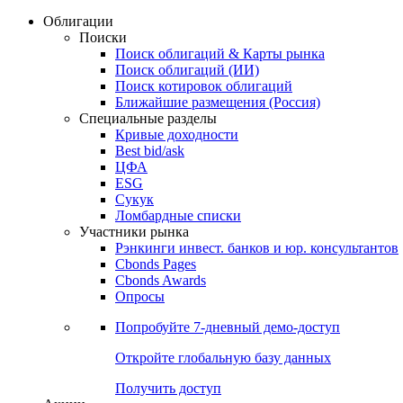
Облигации
Поиски
Поиск облигаций & Карты рынка
Поиск облигаций (ИИ)
Поиск котировок облигаций
Ближайшие размещения (Россия)
Специальные разделы
Кривые доходности
Best bid/ask
ЦФА
ESG
Сукук
Ломбардные списки
Участники рынка
Рэнкинги инвест. банков и юр. консультантов
Cbonds Pages
Cbonds Awards
Опросы
Попробуйте
7-дневный
демо-доступ
Откройте глобальную базу данных
Получить доступ