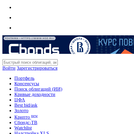
РЕКЛАМА • HTTPS://WWW.HSE.RU/
Войти
Зарегистрироваться
Портфель
Консенсусы
Поиск облигаций (ИИ)
Кривые доходности
ЦФА
Best bid/ask
Золото
new
Крипто
Сбондс-ТВ
Watchlist
Надстройка XLS