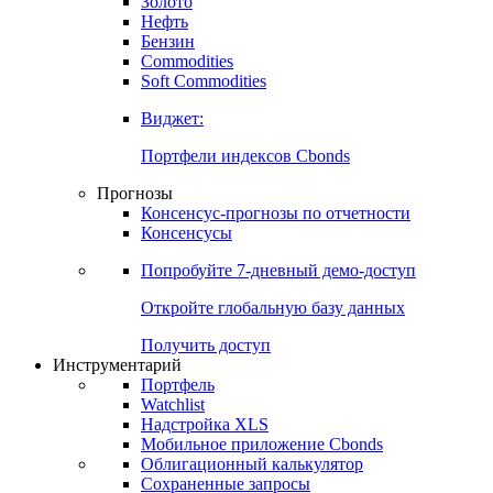
Золото
Нефть
Бензин
Commodities
Soft Commodities
Виджет:
Портфели индексов Cbonds
Прогнозы
Консенсус-прогнозы по отчетности
Консенсусы
Попробуйте
7-дневный
демо-доступ
Откройте глобальную базу данных
Получить доступ
Инструментарий
Портфель
Watchlist
Надстройка XLS
Мобильное приложение Cbonds
Облигационный калькулятор
Сохраненные запросы