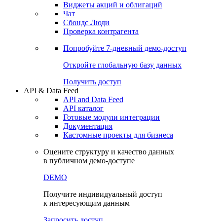
Виджеты акций и облигаций
Чат
Сбондс Люди
Проверка контрагента
Попробуйте
7-дневный
демо-доступ
Откройте глобальную базу данных
Получить доступ
API & Data Feed
API and Data Feed
API каталог
Готовые модули интеграции
Документация
Кастомные проекты для бизнеса
Оцените структуру и качество данных
в публичном демо-доступе
DEMO
Получите индивидуальный доступ
к интересующим данным
Запросить доступ