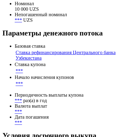
Номинал
10 000 UZS
Непогашенный номинал
***
UZS
Параметры денежного потока
Базовая ставка
Ставка рефинансирования Центрального банка
Узбекистана
Ставка купона
***
Начало начисления купонов
***
Периодичность выплаты купона
***
раз(а) в год
Валюта выплат
***
Дата погашения
***
Условия досрочного выкупа