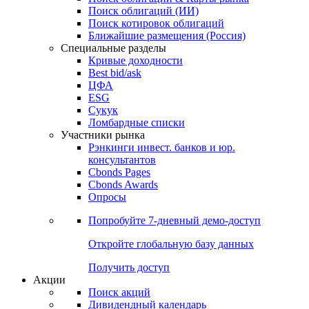
Поиск облигаций (ИИ)
Поиск котировок облигаций
Ближайшие размещения (Россия)
Специальные разделы
Кривые доходности
Best bid/ask
ЦФА
ESG
Сукук
Ломбардные списки
Участники рынка
Рэнкинги инвест. банков и юр.
консультантов
Cbonds Pages
Cbonds Awards
Опросы
Попробуйте
7-дневный
демо-доступ
Откройте глобальную базу данных
Получить доступ
Акции
Поиск акций
Дивидендный календарь