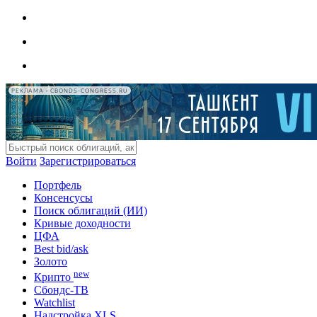
РЕКЛАМА • CBONDS-CONGRESS.RU
Войти
Зарегистрироваться
Портфель
Консенсусы
Поиск облигаций (ИИ)
Кривые доходности
ЦФА
Best bid/ask
Золото
new
Крипто
Сбондс-ТВ
Watchlist
Надстройка XLS