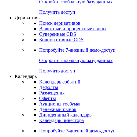
Откройте глобальную базу данных
Получить доступ
Деривативы
Поиск деривативов
Валютные и процентные свопы
Суверенные CDS
Корпоративные CDS
Попробуйте
7-дневный
демо-доступ
Откройте глобальную базу данных
Получить доступ
Календарь
Календарь событий
Дефолты
Размещения
Оферты
Аукционы госбумаг
Денежный рынок
Дивидендный календарь
Календарь инвестора
Попробуйте
7-дневный
демо-доступ