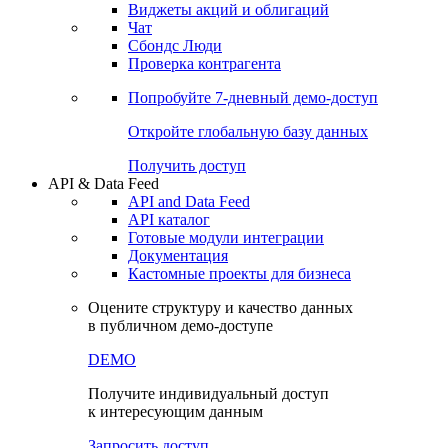
Виджеты акций и облигаций
Чат
Сбондс Люди
Проверка контрагента
Попробуйте
7-дневный
демо-доступ
Откройте глобальную базу данных
Получить доступ
API & Data Feed
API and Data Feed
API каталог
Готовые модули интеграции
Документация
Кастомные проекты для бизнеса
Оцените структуру и качество данных
в публичном демо-доступе
DEMO
Получите индивидуальный доступ
к интересующим данным
Запросить доступ