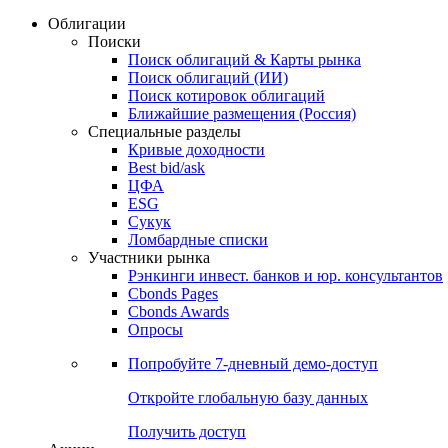
Облигации
Поиски
Поиск облигаций & Карты рынка
Поиск облигаций (ИИ)
Поиск котировок облигаций
Ближайшие размещения (Россия)
Специальные разделы
Кривые доходности
Best bid/ask
ЦФА
ESG
Сукук
Ломбардные списки
Участники рынка
Рэнкинги инвест. банков и юр. консультантов
Cbonds Pages
Cbonds Awards
Опросы
Попробуйте
7-дневный
демо-доступ
Откройте глобальную базу данных
Получить доступ