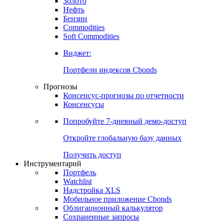
Золото
Нефть
Бензин
Commodities
Soft Commodities
Виджет:
Портфели индексов Cbonds
Прогнозы
Консенсус-прогнозы по отчетности
Консенсусы
Попробуйте
7-дневный
демо-доступ
Откройте глобальную базу данных
Получить доступ
Инструментарий
Портфель
Watchlist
Надстройка XLS
Мобильное приложение Cbonds
Облигационный калькулятор
Сохраненные запросы