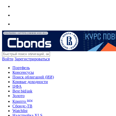
РЕКЛАМА • HTTPS://WWW.HSE.RU/
Войти
Зарегистрироваться
Портфель
Консенсусы
Поиск облигаций (ИИ)
Кривые доходности
ЦФА
Best bid/ask
Золото
new
Крипто
Сбондс-ТВ
Watchlist
Надстройка XLS