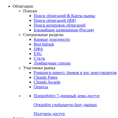
Облигации
Поиски
Поиск облигаций & Карты рынка
Поиск облигаций (ИИ)
Поиск котировок облигаций
Ближайшие размещения (Россия)
Специальные разделы
Кривые доходности
Best bid/ask
ЦФА
ESG
Сукук
Ломбардные списки
Участники рынка
Рэнкинги инвест. банков и юр. консультантов
Cbonds Pages
Cbonds Awards
Опросы
Попробуйте
7-дневный
демо-доступ
Откройте глобальную базу данных
Получить доступ