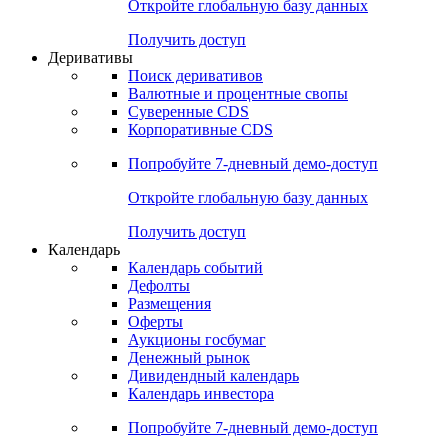
Откройте глобальную базу данных
Получить доступ
Деривативы
Поиск деривативов
Валютные и процентные свопы
Суверенные CDS
Корпоративные CDS
Попробуйте
7-дневный
демо-доступ
Откройте глобальную базу данных
Получить доступ
Календарь
Календарь событий
Дефолты
Размещения
Оферты
Аукционы госбумаг
Денежный рынок
Дивидендный календарь
Календарь инвестора
Попробуйте
7-дневный
демо-доступ