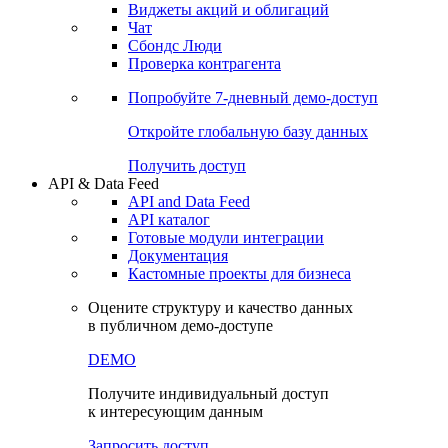
Виджеты акций и облигаций
Чат
Сбондс Люди
Проверка контрагента
Попробуйте
7-дневный
демо-доступ
Откройте глобальную базу данных
Получить доступ
API & Data Feed
API and Data Feed
API каталог
Готовые модули интеграции
Документация
Кастомные проекты для бизнеса
Оцените структуру и качество данных
в публичном демо-доступе
DEMO
Получите индивидуальный доступ
к интересующим данным
Запросить доступ