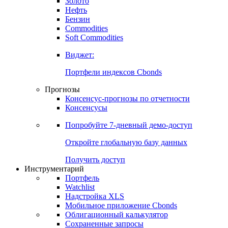
Золото
Нефть
Бензин
Commodities
Soft Commodities
Виджет:
Портфели индексов Cbonds
Прогнозы
Консенсус-прогнозы по отчетности
Консенсусы
Попробуйте
7-дневный
демо-доступ
Откройте глобальную базу данных
Получить доступ
Инструментарий
Портфель
Watchlist
Надстройка XLS
Мобильное приложение Cbonds
Облигационный калькулятор
Сохраненные запросы