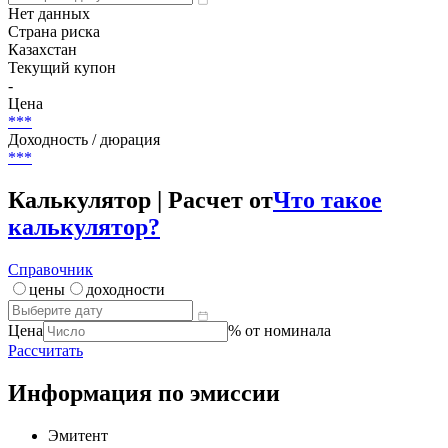
Погашение (оферта)
***
(-)
НКД
Нет данных
Страна риска
Казахстан
Текущий купон
-
Цена
***
Доходность / дюрация
***
Калькулятор | Расчет от
Что такое
калькулятор?
Справочник
цены
доходности
Цена
% от номинала
Рассчитать