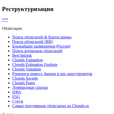
Ранг: Undefined
Non-complex financial instruments (MiFID)
Показать все
Реструктуризация
***
Облигации
Поиск облигаций & Карты рынка
Поиск облигаций (ИИ)
Ближайшие размещения (Россия)
Поиск котировок облигаций
Best bid/ask
Cbonds Estimation
Cbonds Estimation Onshore
Cbonds Valuation
Рэнкинги инвест. банков и юр. консультантов
Cbonds Awards
Cbonds Pages
Ломбардные списки
ЦФА