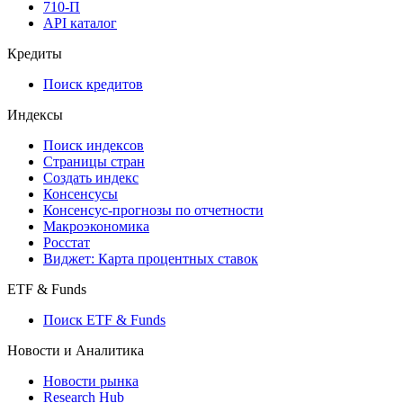
API
API and Data Feed
710-П
API каталог
Кредиты
Поиск кредитов
Индексы
Поиск индексов
Страницы стран
Создать индекс
Консенсусы
Консенсус-прогнозы по отчетности
Макроэкономика
Росстат
Виджет: Карта процентных ставок
ETF & Funds
Поиск ETF & Funds