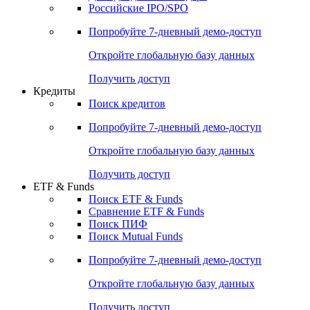
Получить доступ
Акции
Поиск акций
Дивидендный календарь
Российские IPO/SPO
Попробуйте
7-дневный
демо-доступ
Откройте глобальную базу данных
Получить доступ
Кредиты
Поиск кредитов
Попробуйте
7-дневный
демо-доступ
Откройте глобальную базу данных
Получить доступ
ETF & Funds
Поиск ETF & Funds
Сравнение ETF & Funds
Поиск ПИФ
Поиск Mutual Funds
Попробуйте
7-дневный
демо-доступ