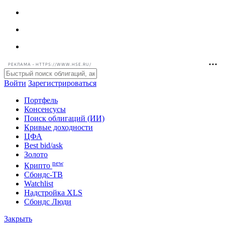
РЕКЛАМА • HTTPS://WWW.HSE.RU/
Войти
Зарегистрироваться
Портфель
Консенсусы
Поиск облигаций (ИИ)
Кривые доходности
ЦФА
Best bid/ask
Золото
new
Крипто
Сбондс-ТВ
Watchlist