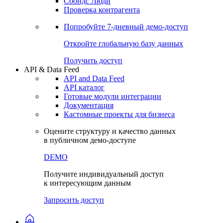
Сохраненные запросы
Виджеты акций и облигаций
Чат
Сбондс Люди
Проверка контрагента
Попробуйте
7-дневный
демо-доступ
Откройте глобальную базу данных
Получить доступ
API & Data Feed
API and Data Feed
API каталог
Готовые модули интеграции
Документация
Кастомные проекты для бизнеса
Оцените структуру и качество данных
в публичном демо-доступе
DEMO
Получите индивидуальный доступ
к интересующим данным