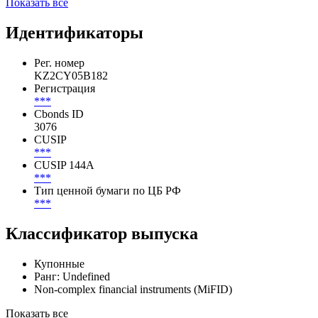
млн
Эль-Дос, FRN 6may2009,
***
***
Погашена
KZT
Показать все
Идентификаторы
Рег. номер
KZ2CY05B182
Регистрация
***
Cbonds ID
3076
CUSIP
***
CUSIP 144A
***
Тип ценной бумаги по ЦБ РФ
***
Классификатор выпуска
Купонные