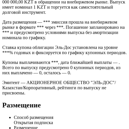
Облигации Эль-Дос серии 2009-1 (ISIN , FIGI ) — Эль-Дос,
15% 6may2009, KZT (2009-1) выпуск компании
«АКЦИОНЕРНОЕ ОБЩЕСТВО "ЭЛЬ-ДОС"» объёмом 700
000 000,00 KZT в обращении на внебиржевом рынке. Выпуск
имеет номинал 1 KZT и торгуется как самостоятельный
долговой инструмент.
Дата размещения — *** эмиссия прошла на внебиржевом
рынке в формате *** через ***. Погашение запланировано на
*** и предусмотрено условиями выпуска без амортизации
номинала по графику.
Ставка купона облигации Эль-Дос установлена на уровне
***% годовых и фиксируется по графику купонных периодов.
Купоны выплачиваются ***, дата ближайшей выплаты — .
Всего по выпуску предусмотрено 0 купонных периодов, из
них выплачено — 0, осталось — 0.
Эмитент — АКЦИОНЕРНОЕ ОБЩЕСТВО "ЭЛЬ-ДОС"/
Казахстан/Корпоративный, рейтинги по выпуску не
присвоены.
Размещение