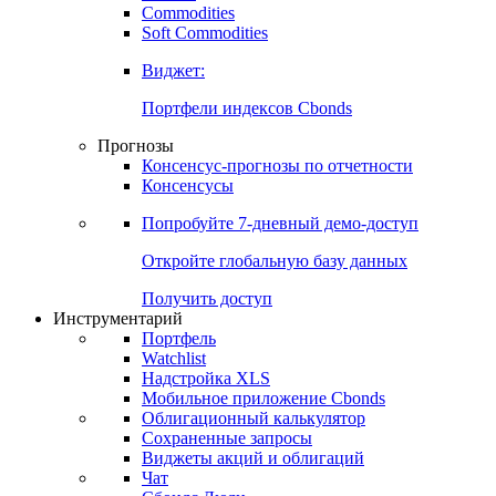
Commodities
Золото
Нефть
Бензин
Commodities
Soft Commodities
Виджет:
Портфели индексов Cbonds
Прогнозы
Консенсус-прогнозы по отчетности
Консенсусы
Попробуйте
7-дневный
демо-доступ
Откройте глобальную базу данных
Получить доступ
Инструментарий
Портфель
Watchlist
Надстройка XLS
Мобильное приложение Cbonds
Облигационный калькулятор