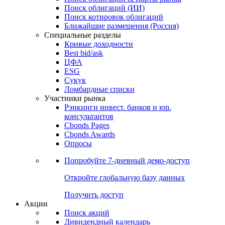
Облигации
Поиски
Поиск облигаций & Карты рынка
Поиск облигаций (ИИ)
Поиск котировок облигаций
Ближайшие размещения (Россия)
Специальные разделы
Кривые доходности
Best bid/ask
ЦФА
ESG
Сукук
Ломбардные списки
Участники рынка
Рэнкинги инвест. банков и юр.
консультантов
Cbonds Pages
Cbonds Awards
Опросы
Попробуйте
7-дневный
демо-доступ
Откройте глобальную базу данных