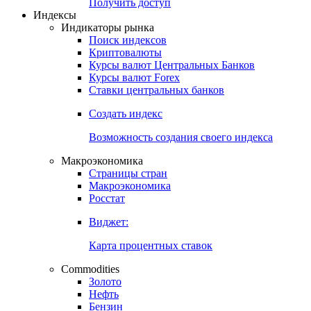
Попробуйте
7-дневный
демо-доступ
Откройте глобальную базу данных
Получить доступ
Индексы
Индикаторы рынка
Поиск индексов
Криптовалюты
Курсы валют Центральных Банков
Курсы валют Forex
Ставки центральных банков
Создать индекс
Возможность создания своего индекса
Макроэкономика
Страницы стран
Макроэкономика
Росстат
Виджет:
Карта процентных ставок