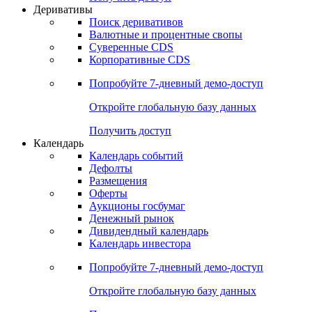
Откройте глобальную базу данных
Получить доступ
Деривативы
Поиск деривативов
Валютные и процентные свопы
Суверенные CDS
Корпоративные CDS
Попробуйте
7-дневный
демо-доступ
Откройте глобальную базу данных
Получить доступ
Календарь
Календарь событий
Дефолты
Размещения
Оферты
Аукционы госбумаг
Денежный рынок
Дивидендный календарь
Календарь инвестора