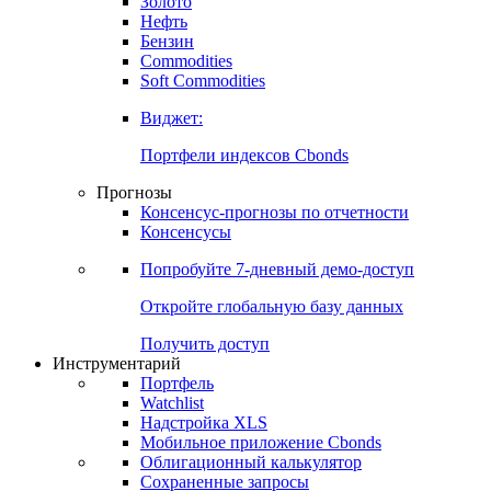
Золото
Нефть
Бензин
Commodities
Soft Commodities
Виджет:
Портфели индексов Cbonds
Прогнозы
Консенсус-прогнозы по отчетности
Консенсусы
Попробуйте
7-дневный
демо-доступ
Откройте глобальную базу данных
Получить доступ
Инструментарий
Портфель
Watchlist
Надстройка XLS
Мобильное приложение Cbonds
Облигационный калькулятор
Сохраненные запросы