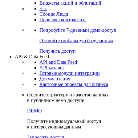
Виджеты акций и облигаций
Чат
Сбондс Люди
Проверка контрагента
Попробуйте
7-дневный
демо-доступ
Откройте глобальную базу данных
Получить доступ
API & Data Feed
API and Data Feed
API каталог
Готовые модули интеграции
Документация
Кастомные проекты для бизнеса
Оцените структуру и качество данных
в публичном демо-доступе
DEMO
Получите индивидуальный доступ
к интересующим данным
Запросить доступ