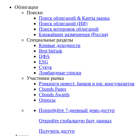
Облигации
Поиски
Поиск облигаций & Карты рынка
Поиск облигаций (ИИ)
Поиск котировок облигаций
Ближайшие размещения (Россия)
Специальные разделы
Кривые доходности
Best bid/ask
ЦФА
ESG
Сукук
Ломбардные списки
Участники рынка
Рэнкинги инвест. банков и юр. консультантов
Cbonds Pages
Cbonds Awards
Опросы
Попробуйте
7-дневный
демо-доступ
Откройте глобальную базу данных
Получить доступ