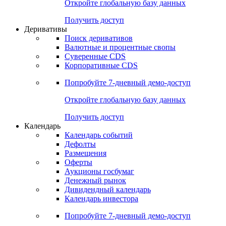
Откройте глобальную базу данных
Получить доступ
Деривативы
Поиск деривативов
Валютные и процентные свопы
Суверенные CDS
Корпоративные CDS
Попробуйте
7-дневный
демо-доступ
Откройте глобальную базу данных
Получить доступ
Календарь
Календарь событий
Дефолты
Размещения
Оферты
Аукционы госбумаг
Денежный рынок
Дивидендный календарь
Календарь инвестора
Попробуйте
7-дневный
демо-доступ