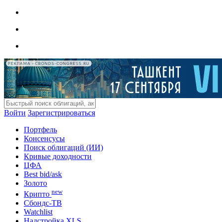
РЕКЛАМА • CBONDS-CONGRESS.RU
Войти
Зарегистрироваться
Портфель
Консенсусы
Поиск облигаций (ИИ)
Кривые доходности
ЦФА
Best bid/ask
Золото
new
Крипто
Сбондс-ТВ
Watchlist
Надстройка XLS