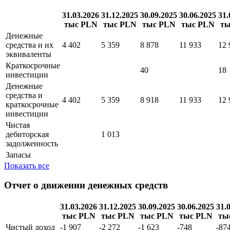
31.03.2026
31.12.2025
30.09.2025
30.06.2025
31.
тыс PLN
тыс PLN
тыс PLN
тыс PLN
ты
Денежные
средства и их
4 402
5 359
8 878
11 933
12 
эквиваленты
Краткосрочные
40
18
инвестиции
Денежные
средства и
4 402
5 359
8 918
11 933
12 
краткосрочные
инвестиции
Чистая
дебиторская
1 013
задолженность
Запасы
Показать все
Отчет о движении денежных средств
31.03.2026
31.12.2025
30.09.2025
30.06.2025
31.
тыс PLN
тыс PLN
тыс PLN
тыс PLN
ты
Чистый доход
-1 907
-2 272
-1 623
-748
-87