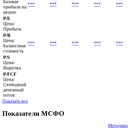
Базовая
***
***
***
***
***
прибыль на
акцию
P/E
Цена/
Прибыль
P/B
Цена/
***
***
***
***
***
Балансовая
стоимость
P/S
Цена/
Выручка
P/FCF
Цена/
Свободный
денежный
поток
Показать все
Показатели МСФО
Методика