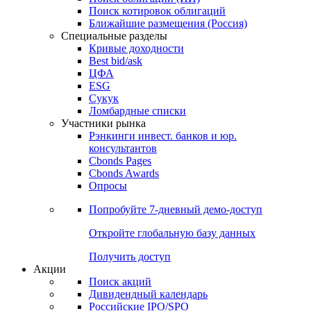
Поиск котировок облигаций
Ближайшие размещения (Россия)
Специальные разделы
Кривые доходности
Best bid/ask
ЦФА
ESG
Сукук
Ломбардные списки
Участники рынка
Рэнкинги инвест. банков и юр.
консультантов
Cbonds Pages
Cbonds Awards
Опросы
Попробуйте
7-дневный
демо-доступ
Откройте глобальную базу данных
Получить доступ
Акции
Поиск акций
Дивидендный календарь
Российские IPO/SPO