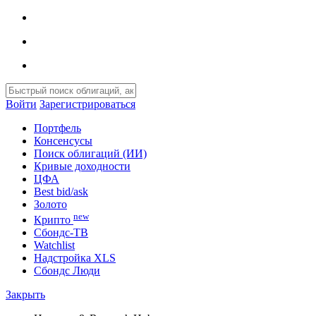
Войти
Зарегистрироваться
Портфель
Консенсусы
Поиск облигаций (ИИ)
Кривые доходности
ЦФА
Best bid/ask
Золото
new
Крипто
Сбондс-ТВ
Watchlist
Надстройка XLS
Сбондс Люди
Закрыть