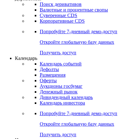
Поиск деривативов
Валютные и процентные свопы
Суверенные CDS
Корпоративные CDS
Попробуйте
7-дневный
демо-доступ
Откройте глобальную базу данных
Получить доступ
Календарь
Календарь событий
Дефолты
Размещения
Оферты
Аукционы госбумаг
Денежный рынок
Дивидендный календарь
Календарь инвестора
Попробуйте
7-дневный
демо-доступ
Откройте глобальную базу данных
Получить доступ