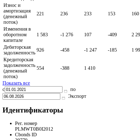
Износ и
амортизация
221
236
233
153
160
(денежный
поток)
Изменения в
оборотном
1 583
-1 276
107
-409
2 2
капитале
Дебиторская
926
-458
-1 247
-185
1 9
задолженность
Кредиторская
задолженность
554
-388
1 410
(денежный
поток)
Показать все
с
по
Экспорт
Идентификаторы
Рег. номер
PLMWT0B0I2012
Cbonds ID