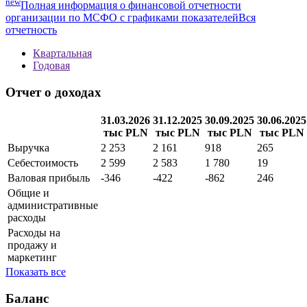
new
Полная информация о финансовой отчетности
организации по МСФО с графиками показателей
Вся
отчетность
Квартальная
Годовая
Отчет о доходах
31.03.2026
31.12.2025
30.09.2025
30.06.2025
тыс PLN
тыс PLN
тыс PLN
тыс PLN
Выручка
2 253
2 161
918
265
Себестоимость
2 599
2 583
1 780
19
Валовая прибыль
-346
-422
-862
246
Общие и
административные
расходы
Расходы на
продажу и
маркетинг
Показать все
Баланс