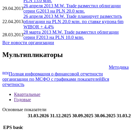
PLN 15.0 млн.
26 апреля 2013 M.W. Trade разместил облигации
29.04.2013
серии G2013 на PLN 20.0 млн.
26 апреля 2013 M.W. Trade планирует разместить
22.04.2013
облигации на PLN 20.0 млн. по ставке купона 6m
WIBOR + 4.4%
28 марта 2013 M.W. Trade разместил облигации
28.03.2013
серии F2013 на PLN 10.0 млн.
Все новости организации
Мультипликаторы
Методика
new
Полная информация о финансовой отчетности
организации по МСФО с графиками показателей
Вся
отчетность
Квартальные
Годовые
Основные показатели
31.03.2026
31.12.2025
30.09.2025
30.06.2025
31.03.
EPS basic