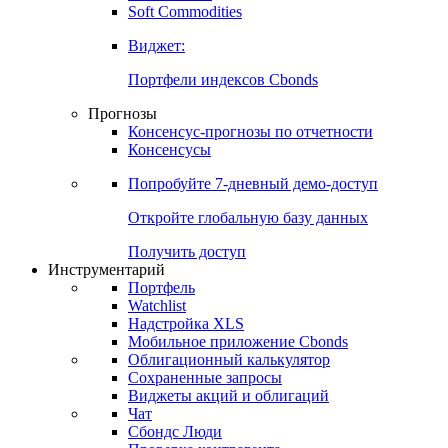
Soft Commodities
Виджет:
Портфели индексов Cbonds
Прогнозы
Консенсус-прогнозы по отчетности
Консенсусы
Попробуйте
7-дневный
демо-доступ
Откройте глобальную базу данных
Получить доступ
Инструментарий
Портфель
Watchlist
Надстройка XLS
Мобильное приложение Cbonds
Облигационный калькулятор
Сохраненные запросы
Виджеты акций и облигаций
Чат
Сбондс Люди