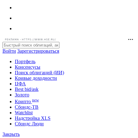
РЕКЛАМА • HTTPS://WWW.HSE.RU/
Войти
Зарегистрироваться
Портфель
Консенсусы
Поиск облигаций (ИИ)
Кривые доходности
ЦФА
Best bid/ask
Золото
new
Крипто
Сбондс-ТВ
Watchlist