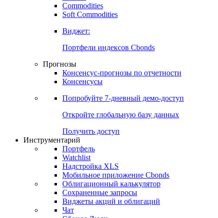
Commodities
Золото
Нефть
Бензин
Commodities
Soft Commodities
Виджет:
Портфели индексов Cbonds
Прогнозы
Консенсус-прогнозы по отчетности
Консенсусы
Попробуйте
7-дневный
демо-доступ
Откройте глобальную базу данных
Получить доступ
Инструментарий
Портфель
Watchlist
Надстройка XLS
Мобильное приложение Cbonds
Облигационный калькулятор