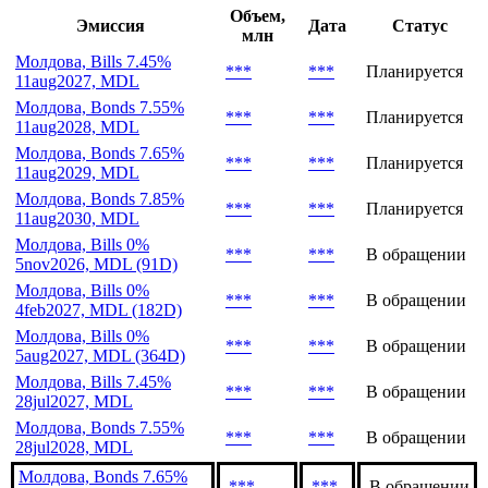
Последние выпуски
Объем,
Эмиссия
Дата
Статус
млн
Молдова, Bills 7.45%
***
***
Планируется
11aug2027, MDL
Молдова, Bonds 7.55%
***
***
Планируется
11aug2028, MDL
Молдова, Bonds 7.65%
***
***
Планируется
11aug2029, MDL
Молдова, Bonds 7.85%
***
***
Планируется
11aug2030, MDL
Молдова, Bills 0%
***
***
В обращении
5nov2026, MDL (91D)
Молдова, Bills 0%
***
***
В обращении
4feb2027, MDL (182D)
Молдова, Bills 0%
***
***
В обращении
5aug2027, MDL (364D)
Молдова, Bills 7.45%
***
***
В обращении
28jul2027, MDL