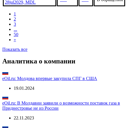
Молдова, Bonds 7.55%
***
***
В обращении
28jul2028, MDL
Молдова, Bonds 7.65%
***
***
В обращении
28jul2029, MDL
1
2
3
...
50
»
Показать все
Аналитика о компании
eOil.ru: Молдова впервые закупила СПГ в США
19.01.2024
eOil.ru: В Молдавии заявили о возможности поставок газа в
Приднестровье не из России