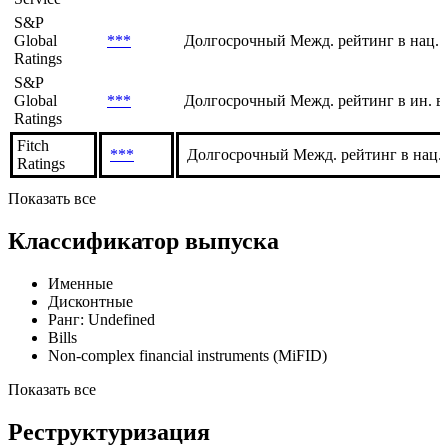
Service
Moody's
Долгосрочный Межд. рейтинг в ин. в
Investors
***
Рейтинговый отчет
Service
S&P
Global
***
Долгосрочный Межд. рейтинг в нац. 
Ratings
S&P
Global
***
Долгосрочный Межд. рейтинг в ин. в
Ratings
Fitch
***
Долгосрочный Межд. рейтинг в нац.
Ratings
Показать все
Классификатор выпуска
Именные
Дисконтные
Ранг: Undefined
Bills
Non-complex financial instruments (MiFID)