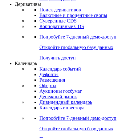
Откройте глобальную базу данных
Получить доступ
Деривативы
Поиск деривативов
Валютные и процентные свопы
Суверенные CDS
Корпоративные CDS
Попробуйте
7-дневный
демо-доступ
Откройте глобальную базу данных
Получить доступ
Календарь
Календарь событий
Дефолты
Размещения
Оферты
Аукционы госбумаг
Денежный рынок
Дивидендный календарь
Календарь инвестора