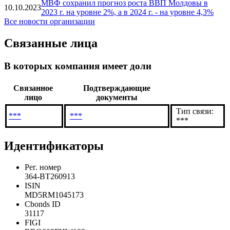
Новый выпуск гособлигаций: какую доходность
10.12.2024
предлагает Министерство финансов
Онлайн-сделки с государственными облигациями
26.09.2024
успешно завершены
МВФ сохранил прогноз роста ВВП Молдовы в
10.10.2023
2023 г. на уровне 2%, а в 2024 г. - на уровне 4,3%
Все новости организации
Связанные лица
В которых компания имеет доли
Связанное
Подтверждающие
лицо
документы
Тип связи:
***
***
***
Идентификаторы
Рег. номер
364-BT260913
ISIN