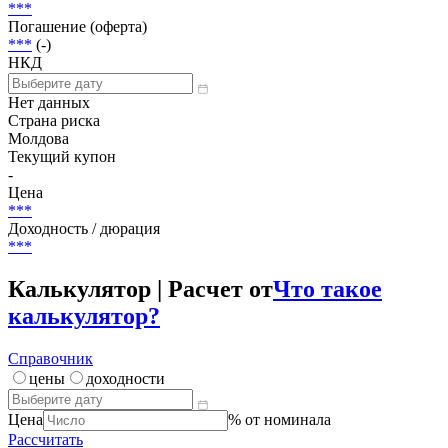
Погашена
Объем
30 000 000 MDL
Размещение
***
Погашение (оферта)
***
(-)
НКД
Нет данных
Страна риска
Молдова
Текущий купон
-
Цена
***
Доходность / дюрация
***
Калькулятор | Расчет от
Что такое
калькулятор?
Справочник
цены
доходности