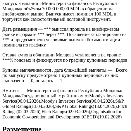
Облигации Молдова серии (ISIN MD5RM1045173, FIGI
BBG003FHW192) — Молдова, 0% 26sep2013, MDL (364D)
выпуск компании «Министерство финансов Республики
Молдова» объёмом 30 000 000,00 MDL в обращении на
внебиржевом рынке. Выпуск имеет номинал 100 MDL и
торгуется как самостоятельный долговой инструмент.
Дата размещения — *** эмиссия прошла на внебиржевом
рынке в формате *** через ***. Погашение запланировано на
*** и предусмотрено условиями выпуска без амортизации
номинала по графику.
Ставка купона облигации Молдова установлена на уровне
***% годовых и фиксируется по графику купонных периодов.
Купоны выплачиваются , дата ближайшей выплаты — . Всего
по выпуску предусмотрено 1 купонных периодов, из них
выплачено — 0, осталось — 1.
Эмитент — Министерство финансов Республики Молдова/
Молдова/Государственный, с рейтингом отMoody's Investors
Service(06.04.2026),Moody's Investors Service(06.04.2026),S&P
Global Ratings(13.04.2026),S&P Global Ratings(13.04.2026),Fitch