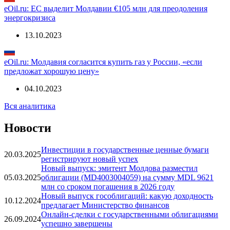
22.11.2023
eOil.ru: ЕС выделит Молдавии €105 млн для преодоления
энергокризиса
13.10.2023
eOil.ru: Молдавия согласится купить газ у России, «если
предложат хорошую цену»
04.10.2023
Вся аналитика
Новости
Инвестиции в государственные ценные бумаги
20.03.2025
регистрируют новый успех
Новый выпуск: эмитент Молдова разместил
05.03.2025
облигации (MD4003004059) на сумму MDL 9621
млн со сроком погашения в 2026 году