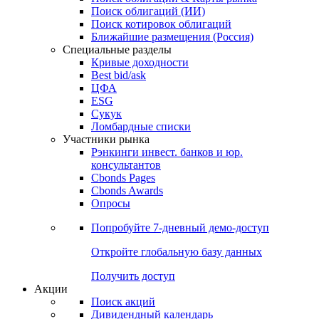
Облигации
Поиски
Поиск облигаций & Карты рынка
Поиск облигаций (ИИ)
Поиск котировок облигаций
Ближайшие размещения (Россия)
Специальные разделы
Кривые доходности
Best bid/ask
ЦФА
ESG
Сукук
Ломбардные списки
Участники рынка
Рэнкинги инвест. банков и юр.
консультантов
Cbonds Pages
Cbonds Awards
Опросы
Попробуйте
7-дневный
демо-доступ
Откройте глобальную базу данных