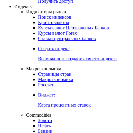
Попробуйте
7-дневный
демо-доступ
Откройте глобальную базу данных
Получить доступ
Индексы
Индикаторы рынка
Поиск индексов
Криптовалюты
Курсы валют Центральных Банков
Курсы валют Forex
Ставки центральных банков
Создать индекс
Возможность создания своего индекса
Макроэкономика
Страницы стран
Макроэкономика
Росстат
Виджет:
Карта процентных ставок