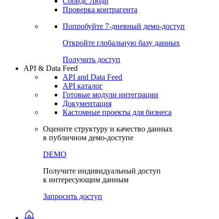
Сохраненные запросы
Виджеты акций и облигаций
Чат
Сбондс Люди
Проверка контрагента
Попробуйте
7-дневный
демо-доступ
Откройте глобальную базу данных
Получить доступ
API & Data Feed
API and Data Feed
API каталог
Готовые модули интеграции
Документация
Кастомные проекты для бизнеса
Оцените структуру и качество данных
в публичном демо-доступе
DEMO
Получите индивидуальный доступ
к интересующим данным