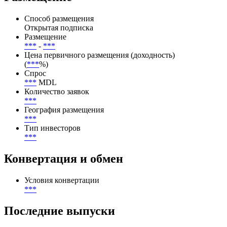
Ratings(02.03.2026),Fitch Ratings(02.03.2026),Organisation for
Economic Co-operation and Development (OECD)(19.02.2026)
Размещение
Способ размещения
Открытая подписка
Размещение
***
-
***
Цена первичного размещения (доходность)
(
***
%)
Спрос
***
MDL
Количество заявок
***
География размещения
***
Тип инвесторов
***
Конвертация и обмен
Условия конвертации
***