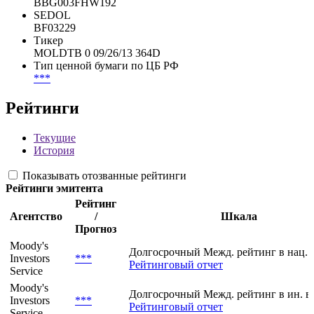
MD5RM1045173
Cbonds ID
31117
FIGI
BBG003FHW192
SEDOL
BF03229
Тикер
MOLDTB 0 09/26/13 364D
Тип ценной бумаги по ЦБ РФ
***
Рейтинги
Текущие
История
Показывать отозванные рейтинги
Рейтинги эмитента
Рейтинг
Агентство
/
Шкала
Прогноз
Moody's
Долгосрочный Межд. рейтинг в нац. 
Investors
***
Рейтинговый отчет