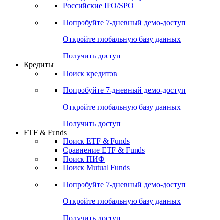
Получить доступ
Акции
Поиск акций
Дивидендный календарь
Российские IPO/SPO
Попробуйте
7-дневный
демо-доступ
Откройте глобальную базу данных
Получить доступ
Кредиты
Поиск кредитов
Попробуйте
7-дневный
демо-доступ
Откройте глобальную базу данных
Получить доступ
ETF & Funds
Поиск ETF & Funds
Сравнение ETF & Funds
Поиск ПИФ
Поиск Mutual Funds
Попробуйте
7-дневный
демо-доступ