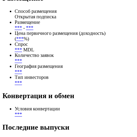
Ratings(02.03.2026),Fitch Ratings(02.03.2026),Organisation for
Economic Co-operation and Development (OECD)(19.02.2026)
Размещение
Способ размещения
Открытая подписка
Размещение
***
-
***
Цена первичного размещения (доходность)
(
***
%)
Спрос
***
MDL
Количество заявок
***
География размещения
***
Тип инвесторов
***
Конвертация и обмен
Условия конвертации
***