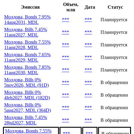
Последние выпуски
Объем,
Эмиссия
Дата
Статус
млн
Молдова, Bonds 7.95%
***
***
Планируется
14aug2031, MDL
Молдова, Bills 7.45%
***
***
Планируется
11aug2027, MDL
Молдова, Bonds 7.55%
***
***
Планируется
11aug2028, MDL
Молдова, Bonds 7.65%
***
***
Планируется
11aug2029, MDL
Молдова, Bonds 7.85%
***
***
Планируется
11aug2030, MDL
Молдова, Bills 0%
***
***
В обращении
5nov2026, MDL (91D)
Молдова, Bills 0%
***
***
В обращении
4feb2027, MDL (182D)
Молдова, Bills 0%
***
***
В обращении
5aug2027, MDL (364D)