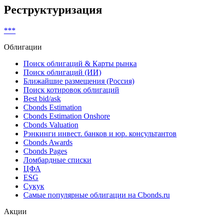
Non-complex financial instruments (MiFID)
Показать все
Реструктуризация
***
Облигации
Поиск облигаций & Карты рынка
Поиск облигаций (ИИ)
Ближайшие размещения (Россия)
Поиск котировок облигаций
Best bid/ask
Cbonds Estimation
Cbonds Estimation Onshore
Cbonds Valuation
Рэнкинги инвест. банков и юр. консультантов
Cbonds Awards
Cbonds Pages
Ломбардные списки
ЦФА
ESG