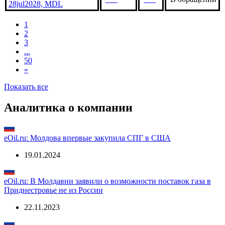
Молдова, Bills 7.45%
***
***
В обращении
28jul2027, MDL
Молдова, Bonds 7.55%
***
***
В обращении
28jul2028, MDL
1
2
3
...
50
»
Показать все
Аналитика о компании
eOil.ru: Молдова впервые закупила СПГ в США
19.01.2024
eOil.ru: В Молдавии заявили о возможности поставок газа в
Приднестровье не из России