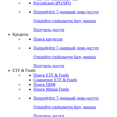
Получить доступ
Акции
Поиск акций
Дивидендный календарь
Российские IPO/SPO
Попробуйте
7-дневный
демо-доступ
Откройте глобальную базу данных
Получить доступ
Кредиты
Поиск кредитов
Попробуйте
7-дневный
демо-доступ
Откройте глобальную базу данных
Получить доступ
ETF & Funds
Поиск ETF & Funds
Сравнение ETF & Funds
Поиск ПИФ
Поиск Mutual Funds
Попробуйте
7-дневный
демо-доступ