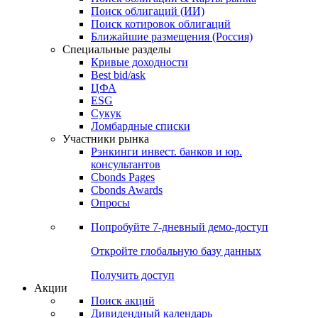
Облигации
Поиски
Поиск облигаций & Карты рынка
Поиск облигаций (ИИ)
Поиск котировок облигаций
Ближайшие размещения (Россия)
Специальные разделы
Кривые доходности
Best bid/ask
ЦФА
ESG
Сукук
Ломбардные списки
Участники рынка
Рэнкинги инвест. банков и юр.
консультантов
Cbonds Pages
Cbonds Awards
Опросы
Попробуйте
7-дневный
демо-доступ
Откройте глобальную базу данных