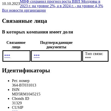
Новый выпуск гособлигаций: какую доходность
10.12.2024
предлагает Министерство финансов
Онлайн-сделки с государственными облигациями
26.09.2024
успешно завершены
МВФ сохранил прогноз роста ВВП Молдовы в
10.10.2023
2023 г. на уровне 2%, а в 2024 г. - на уровне 4,3%
Все новости организации
Связанные лица
В которых компания имеет доли
Связанное
Подтверждающие
лицо
документы
Тип связи:
***
***
***
Идентификаторы
Рег. номер
364-BT031013
ISIN