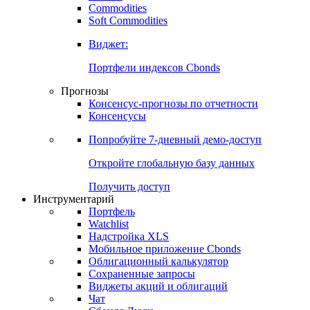
Commodities
Золото
Нефть
Бензин
Commodities
Soft Commodities
Виджет:
Портфели индексов Cbonds
Прогнозы
Консенсус-прогнозы по отчетности
Консенсусы
Попробуйте
7-дневный
демо-доступ
Откройте глобальную базу данных
Получить доступ
Инструментарий
Портфель
Watchlist
Надстройка XLS
Мобильное приложение Cbonds
Облигационный калькулятор