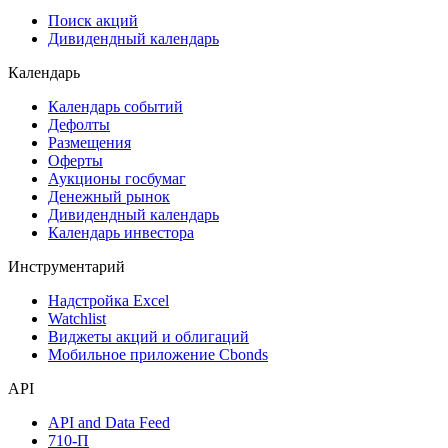
Сукук
Самые популярные облигации на Cbonds.ru
Акции
Поиск акций
Дивидендный календарь
Календарь
Календарь событий
Дефолты
Размещения
Оферты
Аукционы госбумаг
Денежный рынок
Дивидендный календарь
Календарь инвестора
Инструментарий
Надстройка Excel
Watchlist
Виджеты акций и облигаций
Мобильное приложение Cbonds