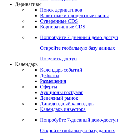
Откройте глобальную базу данных
Получить доступ
Деривативы
Поиск деривативов
Валютные и процентные свопы
Суверенные CDS
Корпоративные CDS
Попробуйте
7-дневный
демо-доступ
Откройте глобальную базу данных
Получить доступ
Календарь
Календарь событий
Дефолты
Размещения
Оферты
Аукционы госбумаг
Денежный рынок
Дивидендный календарь
Календарь инвестора