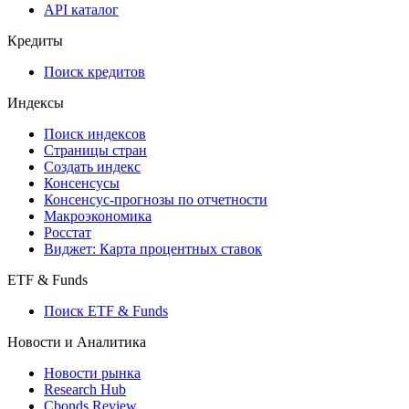
API
API and Data Feed
710-П
API каталог
Кредиты
Поиск кредитов
Индексы
Поиск индексов
Страницы стран
Создать индекс
Консенсусы
Консенсус-прогнозы по отчетности
Макроэкономика
Росстат
Виджет: Карта процентных ставок
ETF & Funds
Поиск ETF & Funds
Новости и Аналитика