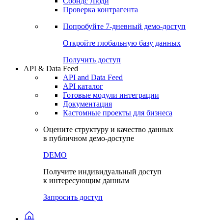
Сохраненные запросы
Виджеты акций и облигаций
Чат
Сбондс Люди
Проверка контрагента
Попробуйте
7-дневный
демо-доступ
Откройте глобальную базу данных
Получить доступ
API & Data Feed
API and Data Feed
API каталог
Готовые модули интеграции
Документация
Кастомные проекты для бизнеса
Оцените структуру и качество данных
в публичном демо-доступе
DEMO
Получите индивидуальный доступ
к интересующим данным