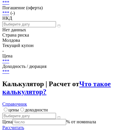
Погашена
Объем
42 030 000 MDL
Размещение
***
Погашение (оферта)
***
(-)
НКД
Нет данных
Страна риска
Молдова
Текущий купон
-
Цена
***
Доходность / дюрация
***
Калькулятор | Расчет от
Что такое
калькулятор?
Справочник
цены
доходности