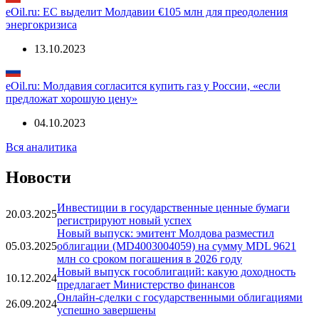
22.11.2023
eOil.ru: ЕС выделит Молдавии €105 млн для преодоления
энергокризиса
13.10.2023
eOil.ru: Молдавия согласится купить газ у России, «если
предложат хорошую цену»
04.10.2023
Вся аналитика
Новости
Инвестиции в государственные ценные бумаги
20.03.2025
регистрируют новый успех
Новый выпуск: эмитент Молдова разместил
05.03.2025
облигации (MD4003004059) на сумму MDL 9621
млн со сроком погашения в 2026 году