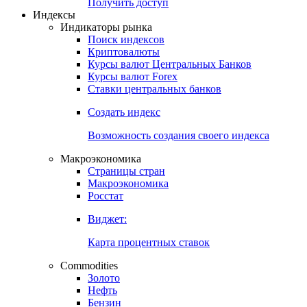
Попробуйте
7-дневный
демо-доступ
Откройте глобальную базу данных
Получить доступ
Индексы
Индикаторы рынка
Поиск индексов
Криптовалюты
Курсы валют Центральных Банков
Курсы валют Forex
Ставки центральных банков
Создать индекс
Возможность создания своего индекса
Макроэкономика
Страницы стран
Макроэкономика
Росстат
Виджет:
Карта процентных ставок