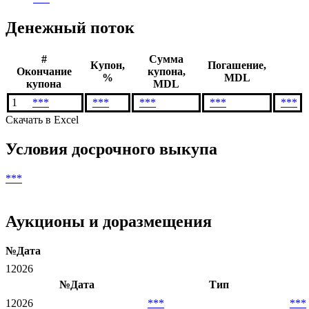
Валюта выплат
***
Дата погашения
***
Денежный поток
#
Сумма
Купон,
Погашение,
Окончание
купона,
%
MDL
купона
MDL
1
***
***
***
***
***
Скачать в Excel
Условия досрочного выкупа
***
Аукционы и доразмещения
№
Дата