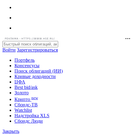
РЕКЛАМА • HTTPS://WWW.HSE.RU/
Войти
Зарегистрироваться
Портфель
Консенсусы
Поиск облигаций (ИИ)
Кривые доходности
ЦФА
Best bid/ask
Золото
new
Крипто
Сбондс-ТВ
Watchlist