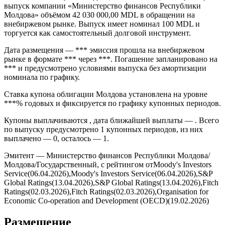
Облигации Молдова серии (ISIN MD5RM1045215, FIGI
BBG003G3B8M5) — Молдова, 0% 03oct2013, MDL (364D)
выпуск компании «Министерство финансов Республики
Молдова» объёмом 42 030 000,00 MDL в обращении на
внебиржевом рынке. Выпуск имеет номинал 100 MDL и
торгуется как самостоятельный долговой инструмент.
Дата размещения — *** эмиссия прошла на внебиржевом
рынке в формате *** через ***. Погашение запланировано на
*** и предусмотрено условиями выпуска без амортизации
номинала по графику.
Ставка купона облигации Молдова установлена на уровне
***% годовых и фиксируется по графику купонных периодов.
Купоны выплачиваются , дата ближайшей выплаты — . Всего
по выпуску предусмотрено 1 купонных периодов, из них
выплачено — 0, осталось — 1.
Эмитент — Министерство финансов Республики Молдова/
Молдова/Государственный, с рейтингом отMoody's Investors
Service(06.04.2026),Moody's Investors Service(06.04.2026),S&P
Global Ratings(13.04.2026),S&P Global Ratings(13.04.2026),Fitch