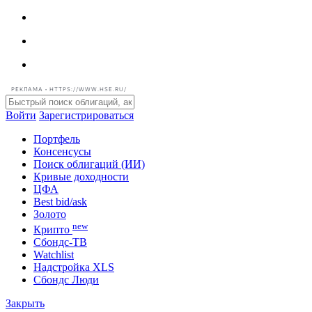
РЕКЛАМА • HTTPS://WWW.HSE.RU/
Войти
Зарегистрироваться
Портфель
Консенсусы
Поиск облигаций (ИИ)
Кривые доходности
ЦФА
Best bid/ask
Золото
new
Крипто
Сбондс-ТВ
Watchlist
Надстройка XLS