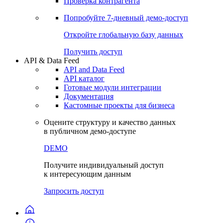
Виджеты акций и облигаций
Чат
Сбондс Люди
Проверка контрагента
Попробуйте
7-дневный
демо-доступ
Откройте глобальную базу данных
Получить доступ
API & Data Feed
API and Data Feed
API каталог
Готовые модули интеграции
Документация
Кастомные проекты для бизнеса
Оцените структуру и качество данных
в публичном демо-доступе
DEMO
Получите индивидуальный доступ
к интересующим данным
Запросить доступ