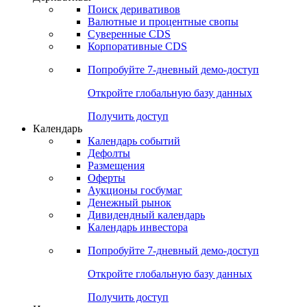
Откройте глобальную базу данных
Получить доступ
Деривативы
Поиск деривативов
Валютные и процентные свопы
Суверенные CDS
Корпоративные CDS
Попробуйте
7-дневный
демо-доступ
Откройте глобальную базу данных
Получить доступ
Календарь
Календарь событий
Дефолты
Размещения
Оферты
Аукционы госбумаг
Денежный рынок
Дивидендный календарь
Календарь инвестора
Попробуйте
7-дневный
демо-доступ