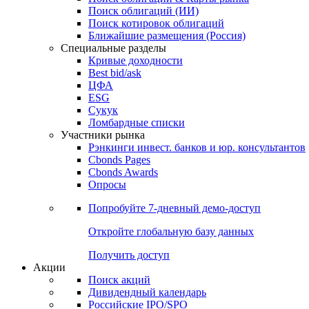
Облигации
Поиски
Поиск облигаций & Карты рынка
Поиск облигаций (ИИ)
Поиск котировок облигаций
Ближайшие размещения (Россия)
Специальные разделы
Кривые доходности
Best bid/ask
ЦФА
ESG
Сукук
Ломбардные списки
Участники рынка
Рэнкинги инвест. банков и юр. консультантов
Cbonds Pages
Cbonds Awards
Опросы
Попробуйте
7-дневный
демо-доступ
Откройте глобальную базу данных
Получить доступ