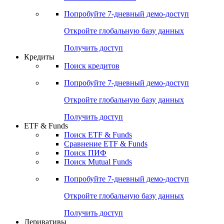
Акции
Поиск акций
Дивидендный календарь
Российские IPO/SPO
Попробуйте
7-дневный
демо-доступ
Откройте глобальную базу данных
Получить доступ
Кредиты
Поиск кредитов
Попробуйте
7-дневный
демо-доступ
Откройте глобальную базу данных
Получить доступ
ETF & Funds
Поиск ETF & Funds
Сравнение ETF & Funds
Поиск ПИФ
Поиск Mutual Funds
Попробуйте
7-дневный
демо-доступ