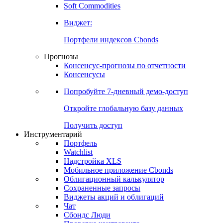
Золото
Нефть
Бензин
Commodities
Soft Commodities
Виджет:
Портфели индексов Cbonds
Прогнозы
Консенсус-прогнозы по отчетности
Консенсусы
Попробуйте
7-дневный
демо-доступ
Откройте глобальную базу данных
Получить доступ
Инструментарий
Портфель
Watchlist
Надстройка XLS
Мобильное приложение Cbonds
Облигационный калькулятор
Сохраненные запросы