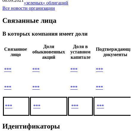
08.09.2021
«зеленых» облигаций
Все новости организации
Связанные лица
В которых компания имеет доли
Доля
Доля в
Связанное
Подтверждающи
обыкновенных
уставном
лицо
документы
акций
капитале
***
***
***
***
***
***
***
***
***
***
***
***
Идентификаторы