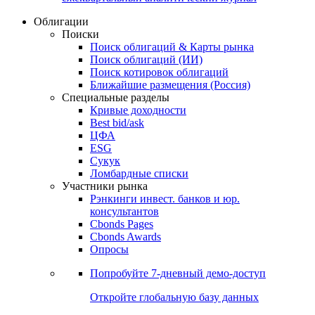
Облигации
Поиски
Поиск облигаций & Карты рынка
Поиск облигаций (ИИ)
Поиск котировок облигаций
Ближайшие размещения (Россия)
Специальные разделы
Кривые доходности
Best bid/ask
ЦФА
ESG
Сукук
Ломбардные списки
Участники рынка
Рэнкинги инвест. банков и юр.
консультантов
Cbonds Pages
Cbonds Awards
Опросы
Попробуйте
7-дневный
демо-доступ
Откройте глобальную базу данных