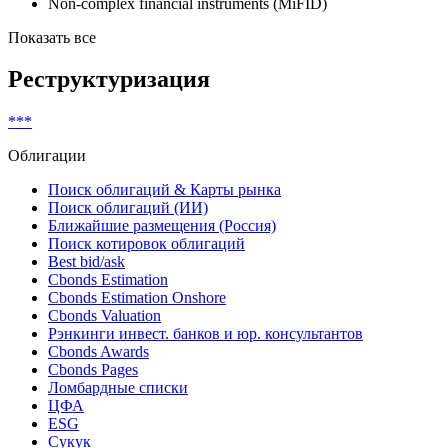
Non-complex financial instruments (MiFID)
Показать все
Реструктуризация
***
Облигации
Поиск облигаций & Карты рынка
Поиск облигаций (ИИ)
Ближайшие размещения (Россия)
Поиск котировок облигаций
Best bid/ask
Cbonds Estimation
Cbonds Estimation Onshore
Cbonds Valuation
Рэнкинги инвест. банков и юр. консультантов
Cbonds Awards
Cbonds Pages
Ломбардные списки
ЦФА
ESG
Сукук