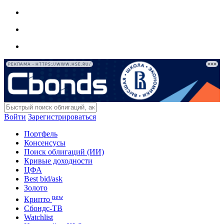
РЕКЛАМА • HTTPS://WWW.HSE.RU/
Войти
Зарегистрироваться
Портфель
Консенсусы
Поиск облигаций (ИИ)
Кривые доходности
ЦФА
Best bid/ask
Золото
new
Крипто
Сбондс-ТВ
Watchlist