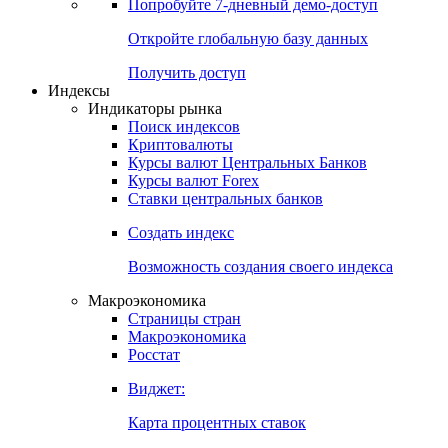
Попробуйте
7-дневный
демо-доступ
Откройте глобальную базу данных
Получить доступ
Индексы
Индикаторы рынка
Поиск индексов
Криптовалюты
Курсы валют Центральных Банков
Курсы валют Forex
Ставки центральных банков
Создать индекс
Возможность создания своего индекса
Макроэкономика
Страницы стран
Макроэкономика
Росстат
Виджет:
Карта процентных ставок