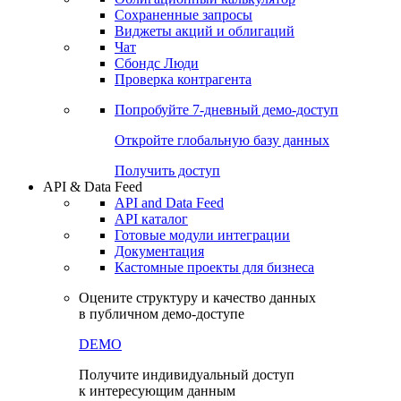
Сохраненные запросы
Виджеты акций и облигаций
Чат
Сбондс Люди
Проверка контрагента
Попробуйте
7-дневный
демо-доступ
Откройте глобальную базу данных
Получить доступ
API & Data Feed
API and Data Feed
API каталог
Готовые модули интеграции
Документация
Кастомные проекты для бизнеса
Оцените структуру и качество данных
в публичном демо-доступе
DEMO
Получите индивидуальный доступ
к интересующим данным