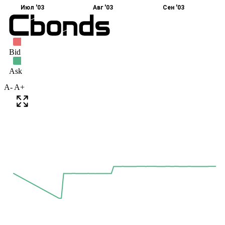
A-
A+