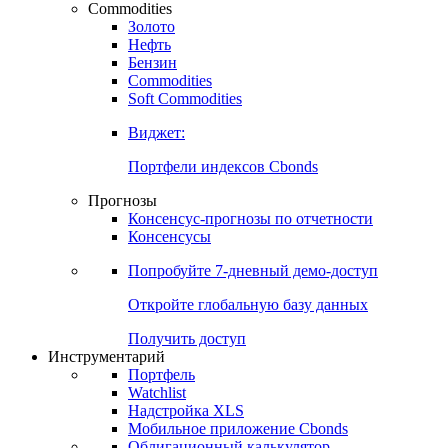
Commodities
Золото
Нефть
Бензин
Commodities
Soft Commodities
Виджет:
Портфели индексов Cbonds
Прогнозы
Консенсус-прогнозы по отчетности
Консенсусы
Попробуйте
7-дневный
демо-доступ
Откройте глобальную базу данных
Получить доступ
Инструментарий
Портфель
Watchlist
Надстройка XLS
Мобильное приложение Cbonds
Облигационный калькулятор