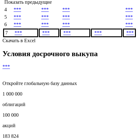
Показать предыдущие
4
***
***
***
***
5
***
***
***
***
6
***
***
***
***
7
***
***
***
***
***
Скачать в Excel
Условия досрочного выкупа
***
Откройте глобальную базу данных
1 000 000
облигаций
100 000
акций
183 824